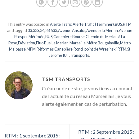
This entry was posted in
Alerte Trafic
,
Alerte Trafic (Terminer)
,
BUS
,
RTM
and tagged
33
,
33S
,
34
,
38
,
533
,
Avenue Ansaldi
,
Avenue du Merlan
,
Avenue
Prosper Mérimée
,
BUS
,
Canebière Bourse
,
Chemin du Merlan à La
Rose
,
Déviation
,
Fluo Bus
,
Le Merlan
,
Marseille
,
Métro Bougainville
,
Métro
Malpassé
,
MPM
,
Réformés Canebière
,
Rond-point de Wresinski
,
RTM
,
St
Jérôme IUT
,
Transports
.
TSM TRANSPORTS
Créateur de ce site, je vous tiens au courant
de l'actualité du réseau Marseillais, je vous
alerte également en cas de perturbation.
RTM : 2 Septembre 2015 :
RTM : 1 septembre 2015 :