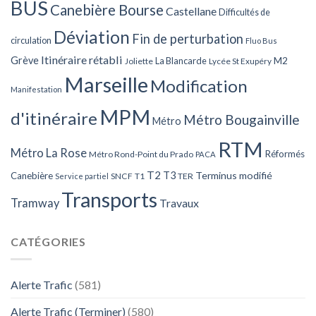
BUS
Canebière Bourse
Castellane
Difficultés de
Déviation
Fin de perturbation
circulation
Fluo Bus
Itinéraire rétabli
Grève
La Blancarde
M2
Joliette
Lycée St Exupéry
Marseille
Modification
Manifestation
MPM
d'itinéraire
Métro Bougainville
Métro
RTM
Métro La Rose
Réformés
Métro Rond-Point du Prado
PACA
T2
T3
Terminus modifié
Canebière
SNCF
T1
TER
Service partiel
Transports
Tramway
Travaux
CATÉGORIES
Alerte Trafic
(581)
Alerte Trafic (Terminer)
(580)