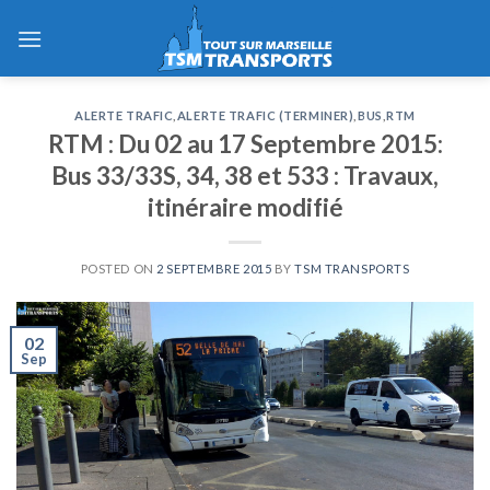
Skip
to
content
ALERTE TRAFIC
,
ALERTE TRAFIC (TERMINER)
,
BUS
,
RTM
RTM : Du 02 au 17 Septembre 2015:
Bus 33/33S, 34, 38 et 533 : Travaux,
itinéraire modifié
POSTED ON
2 SEPTEMBRE 2015
BY
TSM TRANSPORTS
02
Sep