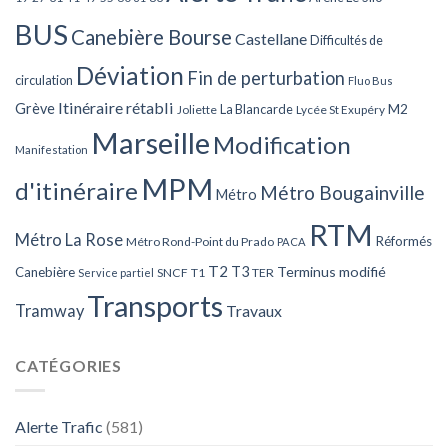
BUS
Canebière Bourse
Castellane
Difficultés de
Déviation
Fin de perturbation
circulation
Fluo Bus
Itinéraire rétabli
Grève
La Blancarde
M2
Joliette
Lycée St Exupéry
Marseille
Modification
Manifestation
MPM
d'itinéraire
Métro Bougainville
Métro
RTM
Métro La Rose
Réformés
Métro Rond-Point du Prado
PACA
T2
T3
Terminus modifié
Canebière
SNCF
T1
TER
Service partiel
Transports
Tramway
Travaux
CATÉGORIES
Alerte Trafic
(581)