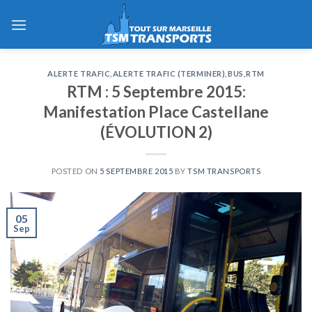
Skip
to
content
ALERTE TRAFIC
,
ALERTE TRAFIC (TERMINER)
,
BUS
,
RTM
RTM : 5 Septembre 2015:
Manifestation Place Castellane
(ÉVOLUTION 2)
POSTED ON
5 SEPTEMBRE 2015
BY
TSM TRANSPORTS
05
Sep