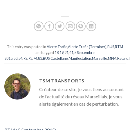
This entry was posted in
Alerte Trafic
,
Alerte Trafic (Terminer)
,
BUS
,
RTM
and tagged
18
,
19
,
21
,
41
,
5 Septembre
2015
,
50
,
54
,
72
,
73
,
74
,
83
,
BUS
,
Castellane
,
Manifestation
,
Marseille
,
MPM
,
Retard
,
TSM TRANSPORTS
Créateur de ce site, je vous tiens au courant
de l'actualité du réseau Marseillais, je vous
alerte également en cas de perturbation.
RTM : 5 Septembre 2015: