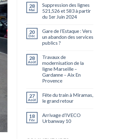
Suppression des lignes
28
Mai
521,526 et 583 à partir
du 1er Juin 2024
Gare de l’Estaque : Vers
20
Déc
un abandon des services
publics ?
Travaux de
28
Août
modernisation de la
ligne Marseille –
Gardanne – Aix En
Provence
Fête du train à Miramas,
27
Août
le grand retour
Arrivage d’IVECO
18
Fév
Urbanway 10