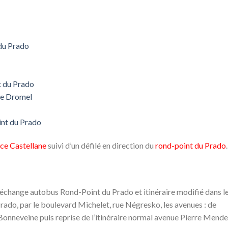
du Prado
t du Prado
te Dromel
int du Prado
ce Castellane
suivi d’un défilé en direction du
rond-point du Prado
.
’échange autobus Rond-Point du Prado et itinéraire modifié dans l
rado, par le boulevard Michelet, rue Négresko, les avenues : de
nneveine puis reprise de l’itinéraire normal avenue Pierre Mende