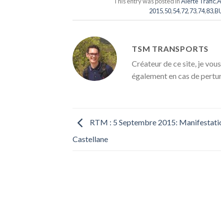
This entry was posted in
Alerte Trafic
,
A
2015
,
50
,
54
,
72
,
73
,
74
,
83
,
B
TSM TRANSPORTS
Créateur de ce site, je vous
également en cas de pertu
RTM : 5 Septembre 2015: Manifestati
Castellane