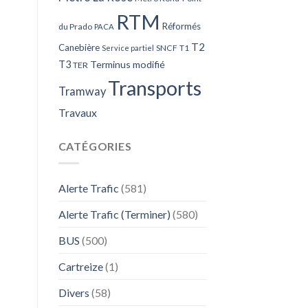
RTM
Réformés
du Prado
PACA
T2
Canebière
SNCF
T1
Service partiel
T3
Terminus modifié
TER
Transports
Tramway
Travaux
CATÉGORIES
Alerte Trafic
(581)
Alerte Trafic (Terminer)
(580)
BUS
(500)
Cartreize
(1)
Divers
(58)