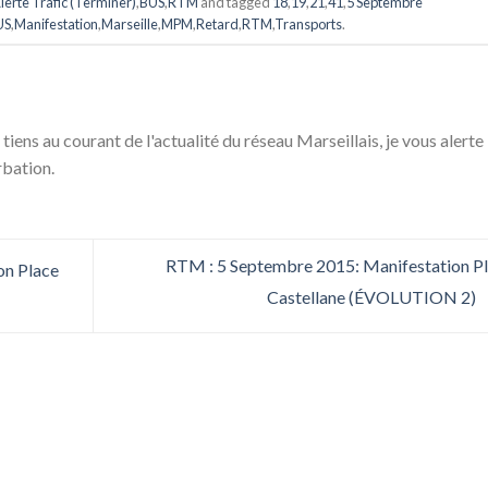
lerte Trafic (Terminer)
,
BUS
,
RTM
and tagged
18
,
19
,
21
,
41
,
5 Septembre
US
,
Manifestation
,
Marseille
,
MPM
,
Retard
,
RTM
,
Transports
.
 tiens au courant de l'actualité du réseau Marseillais, je vous alerte
rbation.
RTM : 5 Septembre 2015: Manifestation P
on Place
Castellane (ÉVOLUTION 2)