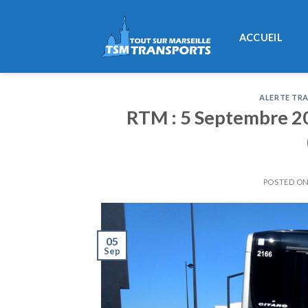
Skip
to
ACCUEIL
content
ALERTE TRA
RTM : 5 Septembre 20
POSTED O
05
Sep