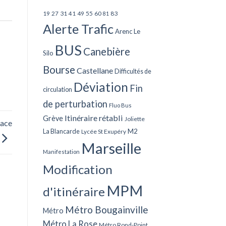
27
31
49
55
60
83
19
41
81
Alerte Trafic
Arenc Le
BUS
Canebière
Silo
Bourse
Castellane
Difficultés de
Déviation
Fin
circulation
de perturbation
Fluo Bus
Itinéraire rétabli
Grève
Joliette
lace
La Blancarde
M2
Lycée St Exupéry
Marseille
Manifestation
Modification
MPM
d'itinéraire
Métro Bougainville
Métro
Métro La Rose
Métro Rond-Point