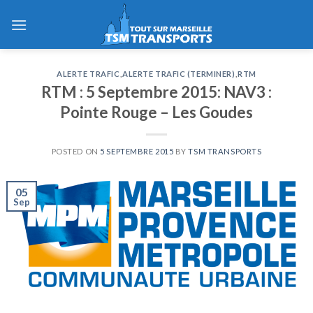
Skip
to
content
ALERTE TRAFIC
,
ALERTE TRAFIC (TERMINER)
,
RTM
RTM : 5 Septembre 2015: NAV3 :
Pointe Rouge – Les Goudes
POSTED ON
5 SEPTEMBRE 2015
BY
TSM TRANSPORTS
05
Sep