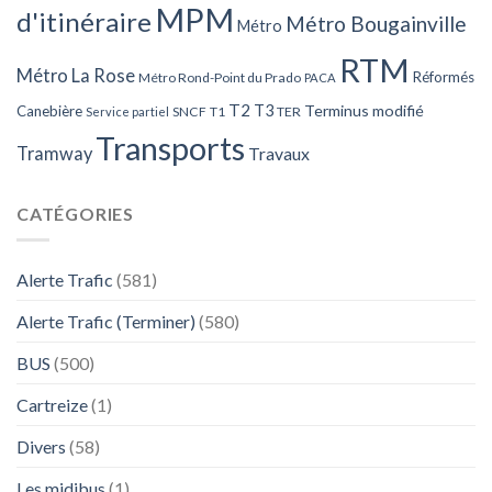
MPM
d'itinéraire
Métro Bougainville
Métro
RTM
Métro La Rose
Réformés
Métro Rond-Point du Prado
PACA
T2
T3
Terminus modifié
Canebière
SNCF
T1
TER
Service partiel
Transports
Tramway
Travaux
CATÉGORIES
Alerte Trafic
(581)
Alerte Trafic (Terminer)
(580)
BUS
(500)
Cartreize
(1)
Divers
(58)
Les midibus
(1)