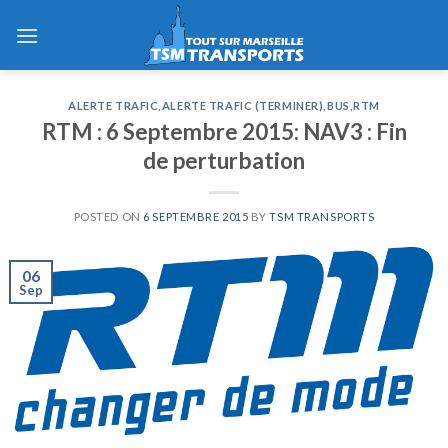
Skip
to
content
ALERTE TRAFIC
,
ALERTE TRAFIC (TERMINER)
,
BUS
,
RTM
RTM : 6 Septembre 2015: NAV3 : Fin
de perturbation
POSTED ON
6 SEPTEMBRE 2015
BY
TSM TRANSPORTS
06
Sep