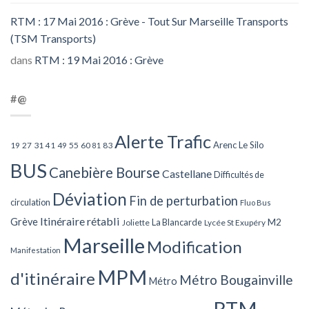
RTM : 17 Mai 2016 : Grève - Tout Sur Marseille Transports
(TSM Transports)
dans
RTM : 19 Mai 2016 : Grève
#@
Alerte Trafic
Arenc Le Silo
27
31
49
55
60
83
19
41
81
BUS
Canebière Bourse
Castellane
Difficultés de
Déviation
Fin de perturbation
circulation
Fluo Bus
Itinéraire rétabli
Grève
La Blancarde
M2
Joliette
Lycée St Exupéry
Marseille
Modification
Manifestation
MPM
d'itinéraire
Métro Bougainville
Métro
RTM