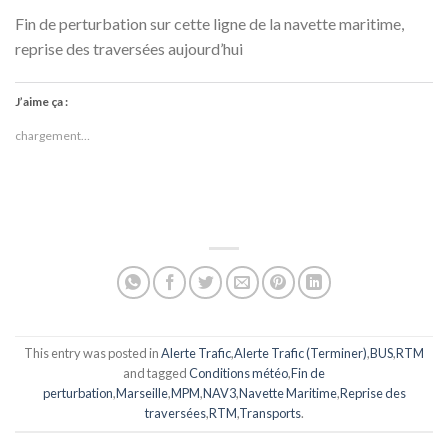
Fin de perturbation sur cette ligne de la navette maritime,
reprise des traversées aujourd’hui
J’aime ça :
chargement…
This entry was posted in
Alerte Trafic
,
Alerte Trafic (Terminer)
,
BUS
,
RTM
and tagged
Conditions météo
,
Fin de
perturbation
,
Marseille
,
MPM
,
NAV3
,
Navette Maritime
,
Reprise des
traversées
,
RTM
,
Transports
.