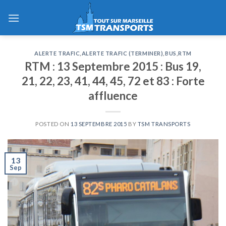
Skip
to
content
ALERTE TRAFIC
,
ALERTE TRAFIC (TERMINER)
,
BUS
,
RTM
RTM : 13 Septembre 2015 : Bus 19,
21, 22, 23, 41, 44, 45, 72 et 83 : Forte
affluence
POSTED ON
13 SEPTEMBRE 2015
BY
TSM TRANSPORTS
13
Sep