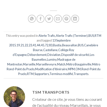
This entry was posted in
Alerte Trafic
,
Alerte Trafic (Terminer)
,
BUS
,
RTM
and tagged
13 Septembre
2015
,
19
,
21
,
22
,
23
,
41
,
44
,
45
,
72
,
83
,
Bastia
,
Beauvallon
,
BUS
,
Canebière
Bourse
,
Castellane
,
Collège Roy
d'Espagne
,
Débordement
,
Déviation
,
Dispositif de sécurité
,
Les
Baumettes
,
Luminy
,
Madrague de
Montredon
,
Marseille
,
Marseilleveyre
,
Match
,
Métro Bougainville
,
Métro
Rond-Point du Prado
,
Modification d'itinéraire
,
MPM
,
OM
,
Rond-Point du
Prado
,
RTM
,
Supporters
,
Terminus modifié
,
Transports
.
TSM TRANSPORTS
Créateur de ce site, je vous tiens au courant
de l'actualité du réseau Marseillais, je vous