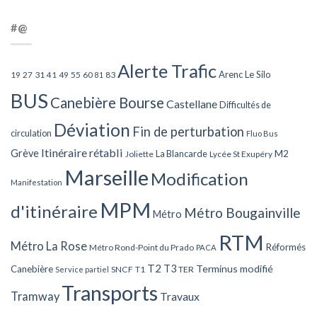
#@
Alerte Trafic
Arenc Le Silo
27
31
49
55
60
83
19
41
81
BUS
Canebière Bourse
Castellane
Difficultés de
Déviation
Fin de perturbation
circulation
Fluo Bus
Itinéraire rétabli
Grève
La Blancarde
M2
Joliette
Lycée St Exupéry
Marseille
Modification
Manifestation
MPM
d'itinéraire
Métro Bougainville
Métro
RTM
Métro La Rose
Réformés
Métro Rond-Point du Prado
PACA
T2
T3
Terminus modifié
Canebière
SNCF
T1
TER
Service partiel
Transports
Tramway
Travaux