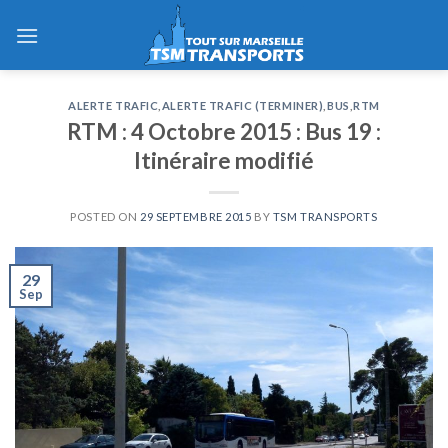
Skip
to
content
ALERTE TRAFIC
,
ALERTE TRAFIC (TERMINER)
,
BUS
,
RTM
RTM : 4 Octobre 2015 : Bus 19 :
Itinéraire modifié
POSTED ON
29 SEPTEMBRE 2015
BY
TSM TRANSPORTS
29
Sep