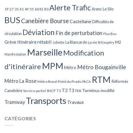
Alerte Trafic
Arenc Le Silo
27
31
49
55
60
83
19
41
81
BUS
Canebière Bourse
Castellane
Difficultés de
Déviation
Fin de perturbation
circulation
Fluo Bus
Itinéraire rétabli
Grève
La Blancarde
M2
Joliette
Lycée St Exupéry
Marseille
Modification
Manifestation
MPM
d'itinéraire
Métro Bougainville
Métro
RTM
Métro La Rose
Réformés
Métro Rond-Point du Prado
PACA
T2
T3
Terminus modifié
Canebière
SNCF
T1
TER
Service partiel
Transports
Tramway
Travaux
CATÉGORIES