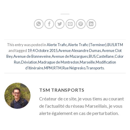
This entry was posted in
Alerte Trafic
,
Alerte Trafic (Terminer)
,
BUS
,
RTM
and tagged
19
,
4 Octobre 2015
,
Avenue Alexandre Dumas
,
Avenue Clot
Bey
,
Avenue de Bonneveine
,
Avenue de Mazargues
,
BUS
,
Castellane
,
Color
Run
,
Déviation
,
Madrague de Montredon
,
Marseille
,
Modification
d'itinéraire
,
MPM
,
RTM
,
Rue Négresko
,
Transports
.
TSM TRANSPORTS
Créateur de ce site, je vous tiens au courant
de l'actualité du réseau Marseillais, je vous
alerte également en cas de perturbation.