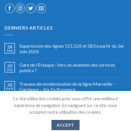
DERNIERS ARTICLES
Suppression des lignes 521,526 et 583 à partir du 1er
28
Mai
Juin 2024
Gare de l’Estaque : Vers un abandon des services
20
Déc
publics ?
Travaux de modernisation de la ligne Marseille –
28
Août
Gardanne – Aix En Provence
Ce site utilise des cookies pour vous offrir une meilleure
Fête du train à Miramas, le grand retour
27
expérience de navigation. En naviguant sur ce site, vous
Août
acceptez notre utilisation des cookies.
ACCEPT
Copyright 2026 © TSM TRANSPORTS