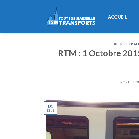
Skip
to
ACCUEIL
content
ALERTE TRAF
RTM : 1 Octobre 2015
POSTED 
01
Oct