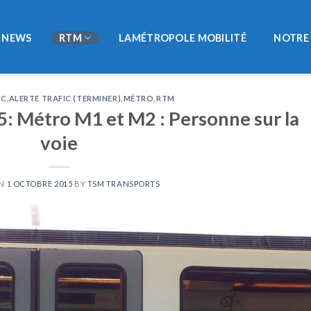
NEWS
RTM
LAMÉTROPOLE MOBILITÉ
NOTRE 
IC
,
ALERTE TRAFIC (TERMINER)
,
MÉTRO
,
RTM
: Métro M1 et M2 : Personne sur la
voie
ON
1 OCTOBRE 2015
BY
TSM TRANSPORTS