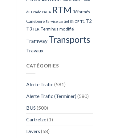
RTM
Réformés
du Prado
PACA
T2
Canebière
SNCF
T1
Service partiel
T3
Terminus modifié
TER
Transports
Tramway
Travaux
CATÉGORIES
Alerte Trafic
(581)
Alerte Trafic (Terminer)
(580)
BUS
(500)
Cartreize
(1)
Divers
(58)