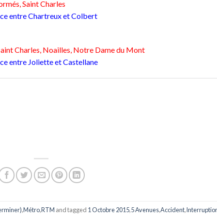
ormés, Saint Charles
ace entre Chartreux et Colbert
 Saint Charles, Noailles, Notre Dame du Mont
ce entre Joliette et Castellane
Terminer)
,
Métro
,
RTM
and tagged
1 Octobre 2015
,
5 Avenues
,
Accident
,
Interruptio