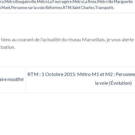
ro
,
Métro Bougainville
,
Métro La Fourragère
,
Métro La Rose
,
Métro Ste Marguerite
u Mont
,
Personne sur la voie
,
Réformes
,
RTM
,
Saint Charles
,
Transports
.
 tiens au courant de l'actualité du réseau Marseillais, je vous alerte
rbation.
RTM : 1 Octobre 2015: Métro M1 et M2 : Personne
aire modifié
la voie (Évolution)