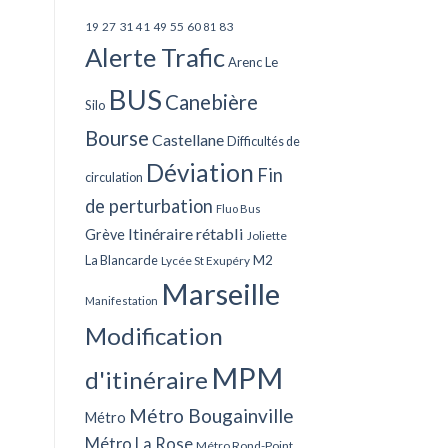
27
31
49
55
60
83
19
41
81
Alerte Trafic
Arenc Le
BUS
Canebière
Silo
Bourse
Castellane
Difficultés de
Déviation
Fin
circulation
de perturbation
Fluo Bus
Itinéraire rétabli
Grève
Joliette
La Blancarde
M2
Lycée St Exupéry
Marseille
Manifestation
Modification
MPM
d'itinéraire
Métro Bougainville
Métro
Métro La Rose
Métro Rond-Point