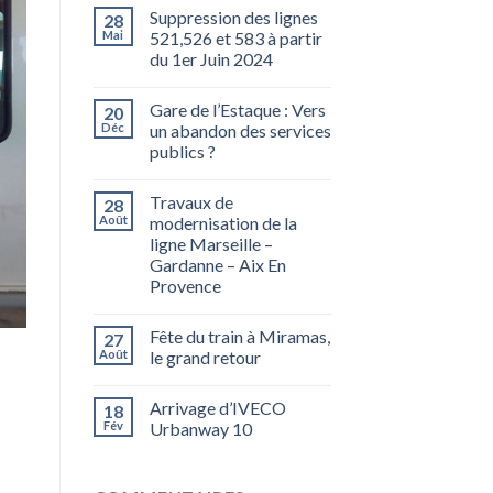
Suppression des lignes
28
Mai
521,526 et 583 à partir
du 1er Juin 2024
Gare de l’Estaque : Vers
20
Déc
un abandon des services
publics ?
Travaux de
28
Août
modernisation de la
ligne Marseille –
Gardanne – Aix En
Provence
Fête du train à Miramas,
27
Août
le grand retour
Arrivage d’IVECO
18
Fév
Urbanway 10