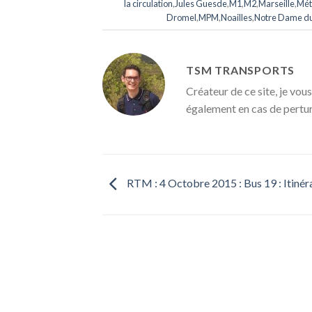
la circulation
,
Jules Guesde
,
M1
,
M2
,
Marseille
,
Mét
Dromel
,
MPM
,
Noailles
,
Notre Dame d
TSM TRANSPORTS
Créateur de ce site, je vous
également en cas de pertu
RTM : 4 Octobre 2015 : Bus 19 : Itinér