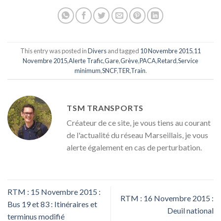
This entry was posted in
Divers
and tagged
10 Novembre 2015
,
11
Novembre 2015
,
Alerte Trafic
,
Gare
,
Grève
,
PACA
,
Retard
,
Service
minimum
,
SNCF
,
TER
,
Train
.
TSM TRANSPORTS
Créateur de ce site, je vous tiens au courant
de l'actualité du réseau Marseillais, je vous
alerte également en cas de perturbation.
RTM : 15 Novembre 2015 :
RTM : 16 Novembre 2015 :
Bus 19 et 83 : Itinéraires et
Deuil national
terminus modifié