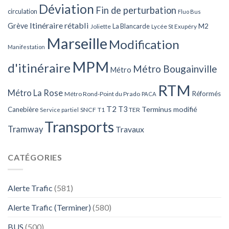
Déviation
Fin de perturbation
circulation
Fluo Bus
Itinéraire rétabli
Grève
La Blancarde
M2
Joliette
Lycée St Exupéry
Marseille
Modification
Manifestation
MPM
d'itinéraire
Métro Bougainville
Métro
RTM
Métro La Rose
Réformés
Métro Rond-Point du Prado
PACA
T2
T3
Terminus modifié
Canebière
SNCF
T1
TER
Service partiel
Transports
Tramway
Travaux
CATÉGORIES
Alerte Trafic
(581)
Alerte Trafic (Terminer)
(580)
BUS
(500)