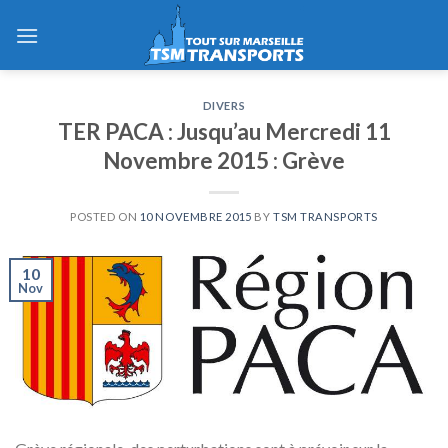
Skip
to
content
DIVERS
TER PACA : Jusqu’au Mercredi 11
Novembre 2015 : Grève
POSTED ON
10 NOVEMBRE 2015
BY
TSM TRANSPORTS
10
Nov