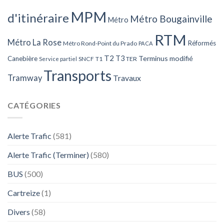
MPM
d'itinéraire
Métro Bougainville
Métro
RTM
Métro La Rose
Réformés
Métro Rond-Point du Prado
PACA
T2
T3
Terminus modifié
Canebière
SNCF
T1
TER
Service partiel
Transports
Tramway
Travaux
CATÉGORIES
Alerte Trafic
(581)
Alerte Trafic (Terminer)
(580)
BUS
(500)
Cartreize
(1)
Divers
(58)