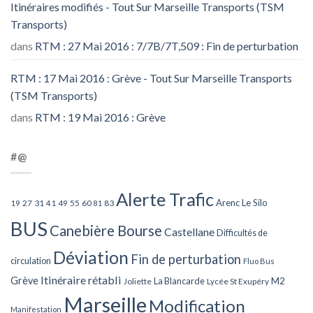
Itinéraires modifiés - Tout Sur Marseille Transports (TSM
Transports)
dans
RTM : 27 Mai 2016 : 7/7B/7T,509 : Fin de perturbation
RTM : 17 Mai 2016 : Grève - Tout Sur Marseille Transports
(TSM Transports)
dans
RTM : 19 Mai 2016 : Grève
#@
Alerte Trafic
Arenc Le Silo
27
31
49
55
60
83
19
41
81
BUS
Canebière Bourse
Castellane
Difficultés de
Déviation
Fin de perturbation
circulation
Fluo Bus
Itinéraire rétabli
Grève
La Blancarde
M2
Joliette
Lycée St Exupéry
Marseille
Modification
Manifestation