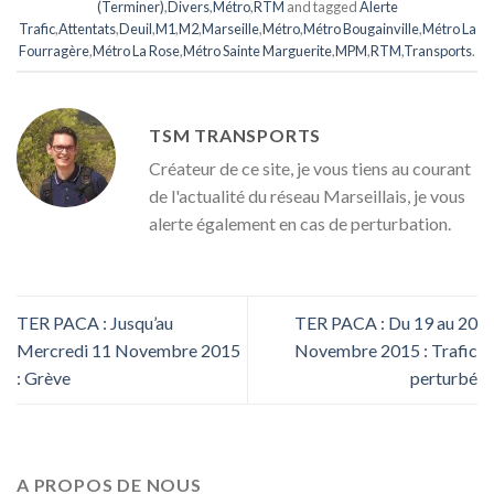
(Terminer)
,
Divers
,
Métro
,
RTM
and tagged
Alerte
Trafic
,
Attentats
,
Deuil
,
M1
,
M2
,
Marseille
,
Métro
,
Métro Bougainville
,
Métro La
Fourragère
,
Métro La Rose
,
Métro Sainte Marguerite
,
MPM
,
RTM
,
Transports
.
TSM TRANSPORTS
Créateur de ce site, je vous tiens au courant
de l'actualité du réseau Marseillais, je vous
alerte également en cas de perturbation.
TER PACA : Jusqu’au
TER PACA : Du 19 au 20
Mercredi 11 Novembre 2015
Novembre 2015 : Trafic
: Grève
perturbé
A PROPOS DE NOUS