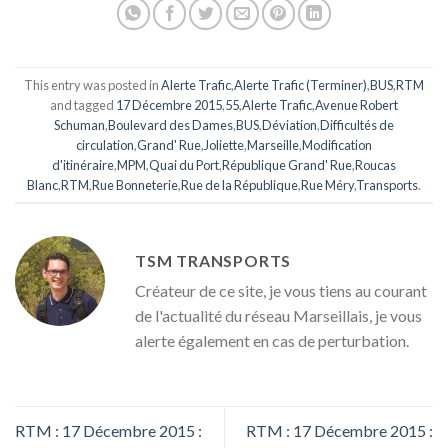
This entry was posted in
Alerte Trafic
,
Alerte Trafic (Terminer)
,
BUS
,
RTM
and tagged
17 Décembre 2015
,
55
,
Alerte Trafic
,
Avenue Robert
Schuman
,
Boulevard des Dames
,
BUS
,
Déviation
,
Difficultés de
circulation
,
Grand' Rue
,
Joliette
,
Marseille
,
Modification
d'itinéraire
,
MPM
,
Quai du Port
,
République Grand' Rue
,
Roucas
Blanc
,
RTM
,
Rue Bonneterie
,
Rue de la République
,
Rue Méry
,
Transports
.
TSM TRANSPORTS
Créateur de ce site, je vous tiens au courant
de l'actualité du réseau Marseillais, je vous
alerte également en cas de perturbation.
RTM : 17 Décembre 2015 :
RTM : 17 Décembre 2015 :