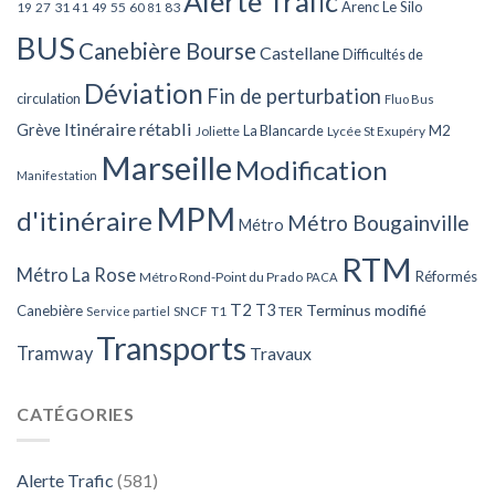
Alerte Trafic
Arenc Le Silo
27
31
49
55
60
83
19
41
81
BUS
Canebière Bourse
Castellane
Difficultés de
Déviation
Fin de perturbation
circulation
Fluo Bus
Itinéraire rétabli
Grève
La Blancarde
M2
Joliette
Lycée St Exupéry
Marseille
Modification
Manifestation
MPM
d'itinéraire
Métro Bougainville
Métro
RTM
Métro La Rose
Réformés
Métro Rond-Point du Prado
PACA
T2
T3
Terminus modifié
Canebière
SNCF
T1
TER
Service partiel
Transports
Tramway
Travaux
CATÉGORIES
Alerte Trafic
(581)