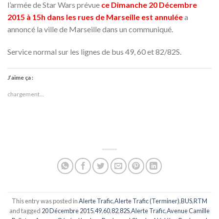
l’armée de Star Wars prévue
ce Dimanche 20 Décembre
2015 à 15h dans les rues de Marseille est annulée
a
annoncé la ville de Marseille dans un communiqué.
Service normal sur les lignes de bus 49, 60 et 82/82S.
J’aime ça :
chargement…
This entry was posted in
Alerte Trafic
,
Alerte Trafic (Terminer)
,
BUS
,
RTM
and tagged
20 Décembre 2015
,
49
,
60
,
82
,
82S
,
Alerte Trafic
,
Avenue Camille