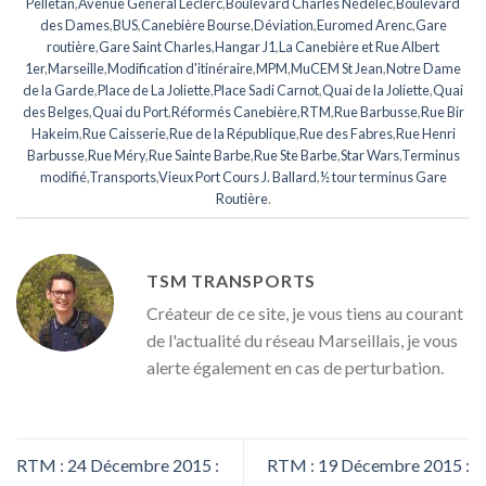
Pelletan
,
Avenue Général Leclerc
,
Boulevard Charles Nédélec
,
Boulevard
des Dames
,
BUS
,
Canebière Bourse
,
Déviation
,
Euromed Arenc
,
Gare
routière
,
Gare Saint Charles
,
Hangar J1
,
La Canebière et Rue Albert
1er
,
Marseille
,
Modification d'itinéraire
,
MPM
,
MuCEM St Jean
,
Notre Dame
de la Garde
,
Place de La Joliette
,
Place Sadi Carnot
,
Quai de la Joliette
,
Quai
des Belges
,
Quai du Port
,
Réformés Canebière
,
RTM
,
Rue Barbusse
,
Rue Bir
Hakeim
,
Rue Caisserie
,
Rue de la République
,
Rue des Fabres
,
Rue Henri
Barbusse
,
Rue Méry
,
Rue Sainte Barbe
,
Rue Ste Barbe
,
Star Wars
,
Terminus
modifié
,
Transports
,
Vieux Port Cours J. Ballard
,
½ tour terminus Gare
Routière
.
TSM TRANSPORTS
Créateur de ce site, je vous tiens au courant
de l'actualité du réseau Marseillais, je vous
alerte également en cas de perturbation.
RTM : 24 Décembre 2015 :
RTM : 19 Décembre 2015 :