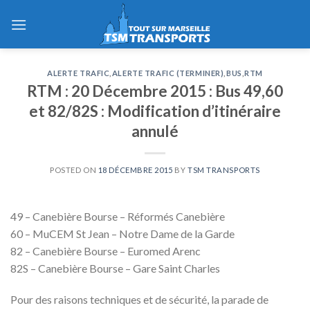
Skip
to
content
ALERTE TRAFIC
,
ALERTE TRAFIC (TERMINER)
,
BUS
,
RTM
RTM : 20 Décembre 2015 : Bus 49,60
et 82/82S : Modification d’itinéraire
annulé
POSTED ON
18 DÉCEMBRE 2015
BY
TSM TRANSPORTS
49 – Canebière Bourse – Réformés Canebière
60 – MuCEM St Jean – Notre Dame de la Garde
82 – Canebière Bourse – Euromed Arenc
82S – Canebière Bourse – Gare Saint Charles
Pour des raisons techniques et de sécurité, la parade de