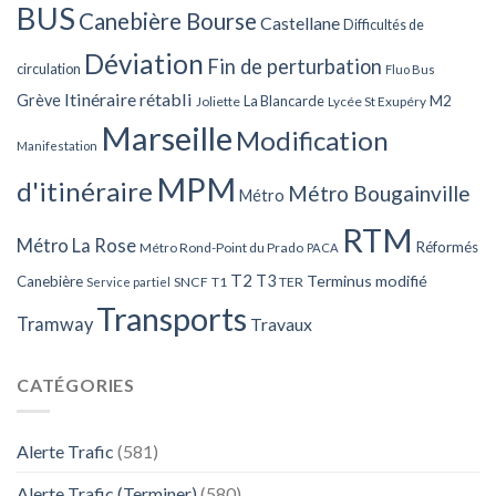
BUS
Canebière Bourse
Castellane
Difficultés de
Déviation
Fin de perturbation
circulation
Fluo Bus
Itinéraire rétabli
Grève
La Blancarde
M2
Joliette
Lycée St Exupéry
Marseille
Modification
Manifestation
MPM
d'itinéraire
Métro Bougainville
Métro
RTM
Métro La Rose
Réformés
Métro Rond-Point du Prado
PACA
T2
T3
Terminus modifié
Canebière
SNCF
T1
TER
Service partiel
Transports
Tramway
Travaux
CATÉGORIES
Alerte Trafic
(581)
Alerte Trafic (Terminer)
(580)