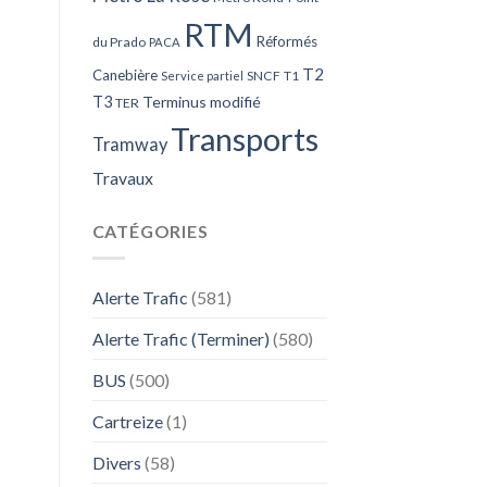
RTM
Réformés
du Prado
PACA
T2
Canebière
SNCF
T1
Service partiel
T3
Terminus modifié
TER
Transports
Tramway
Travaux
CATÉGORIES
Alerte Trafic
(581)
Alerte Trafic (Terminer)
(580)
BUS
(500)
Cartreize
(1)
Divers
(58)