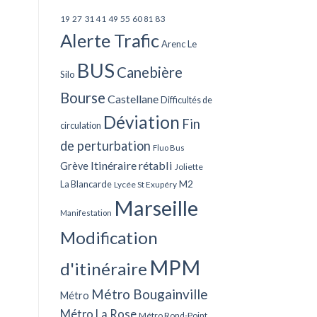
27
31
49
55
60
83
19
41
81
Alerte Trafic
Arenc Le
BUS
Canebière
Silo
Bourse
Castellane
Difficultés de
Déviation
Fin
circulation
de perturbation
Fluo Bus
Itinéraire rétabli
Grève
Joliette
La Blancarde
M2
Lycée St Exupéry
Marseille
Manifestation
Modification
MPM
d'itinéraire
Métro Bougainville
Métro
Métro La Rose
Métro Rond-Point