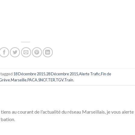
 tagged
18 Décembre 2015
,
28 Décembre 2015
,
Alerte Trafic
,
Fin de
Grève
,
Marseille
,
PACA
,
SNCF
,
TER
,
TGV
,
Train
.
 tiens au courant de l'actualité du réseau Marseillais, je vous alerte
rbation.