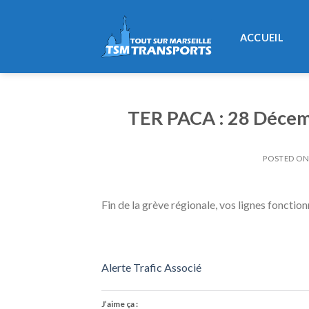
Skip
to
ACCUEIL
content
TER PACA : 28 Décemb
POSTED O
Fin de la grève régionale, vos lignes foncti
Alerte Trafic Associé
J’aime ça :