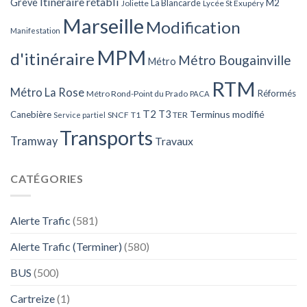
Itinéraire rétabli
Grève
La Blancarde
M2
Joliette
Lycée St Exupéry
Marseille
Modification
Manifestation
MPM
d'itinéraire
Métro Bougainville
Métro
RTM
Métro La Rose
Réformés
Métro Rond-Point du Prado
PACA
T2
T3
Terminus modifié
Canebière
SNCF
T1
TER
Service partiel
Transports
Tramway
Travaux
CATÉGORIES
Alerte Trafic
(581)
Alerte Trafic (Terminer)
(580)
BUS
(500)
Cartreize
(1)