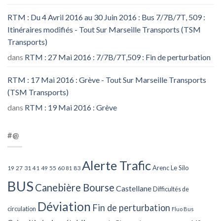
RTM : Du 4 Avril 2016 au 30 Juin 2016 : Bus 7/7B/7T, 509 :
Itinéraires modifiés - Tout Sur Marseille Transports (TSM
Transports)
dans
RTM : 27 Mai 2016 : 7/7B/7T,509 : Fin de perturbation
RTM : 17 Mai 2016 : Grève - Tout Sur Marseille Transports
(TSM Transports)
dans
RTM : 19 Mai 2016 : Grève
#@
Alerte Trafic
Arenc Le Silo
27
31
49
55
60
83
19
41
81
BUS
Canebière Bourse
Castellane
Difficultés de
Déviation
Fin de perturbation
circulation
Fluo Bus