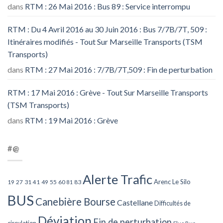
dans
RTM : 26 Mai 2016 : Bus 89 : Service interrompu
RTM : Du 4 Avril 2016 au 30 Juin 2016 : Bus 7/7B/7T, 509 :
Itinéraires modifiés - Tout Sur Marseille Transports (TSM
Transports)
dans
RTM : 27 Mai 2016 : 7/7B/7T,509 : Fin de perturbation
RTM : 17 Mai 2016 : Grève - Tout Sur Marseille Transports
(TSM Transports)
dans
RTM : 19 Mai 2016 : Grève
#@
Alerte Trafic
Arenc Le Silo
27
31
49
55
60
83
19
41
81
BUS
Canebière Bourse
Castellane
Difficultés de
Déviation
Fin de perturbation