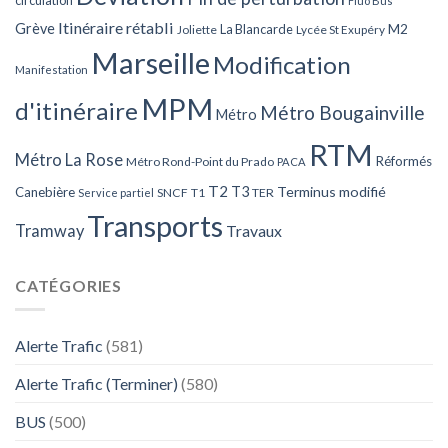
circulation
Fluo Bus
Itinéraire rétabli
Grève
La Blancarde
M2
Joliette
Lycée St Exupéry
Marseille
Modification
Manifestation
MPM
d'itinéraire
Métro Bougainville
Métro
RTM
Métro La Rose
Réformés
Métro Rond-Point du Prado
PACA
T2
T3
Terminus modifié
Canebière
SNCF
T1
TER
Service partiel
Transports
Tramway
Travaux
CATÉGORIES
Alerte Trafic
(581)
Alerte Trafic (Terminer)
(580)
BUS
(500)