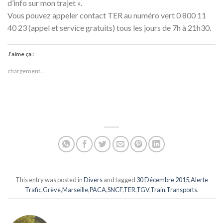
d’info sur mon trajet ».
Vous pouvez appeler contact TER au numéro vert 0 800 11
40 23 (appel et service gratuits) tous les jours de 7h à 21h30.
J’aime ça :
chargement…
This entry was posted in
Divers
and tagged
30 Décembre 2015
,
Alerte
Trafic
,
Grève
,
Marseille
,
PACA
,
SNCF
,
TER
,
TGV
,
Train
,
Transports
.