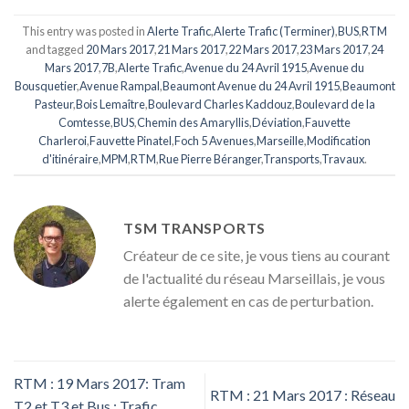
This entry was posted in
Alerte Trafic
,
Alerte Trafic (Terminer)
,
BUS
,
RTM
and tagged
20 Mars 2017
,
21 Mars 2017
,
22 Mars 2017
,
23 Mars 2017
,
24
Mars 2017
,
7B
,
Alerte Trafic
,
Avenue du 24 Avril 1915
,
Avenue du
Bousquetier
,
Avenue Rampal
,
Beaumont Avenue du 24 Avril 1915
,
Beaumont
Pasteur
,
Bois Lemaître
,
Boulevard Charles Kaddouz
,
Boulevard de la
Comtesse
,
BUS
,
Chemin des Amaryllis
,
Déviation
,
Fauvette
Charleroi
,
Fauvette Pinatel
,
Foch 5 Avenues
,
Marseille
,
Modification
d'itinéraire
,
MPM
,
RTM
,
Rue Pierre Béranger
,
Transports
,
Travaux
.
TSM TRANSPORTS
Créateur de ce site, je vous tiens au courant
de l'actualité du réseau Marseillais, je vous
alerte également en cas de perturbation.
RTM : 19 Mars 2017: Tram
RTM : 21 Mars 2017 : Réseau
T2 et T3 et Bus : Trafic