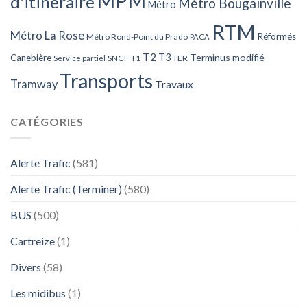
MPM
d'itinéraire
Métro Bougainville
Métro
RTM
Métro La Rose
Réformés
Métro Rond-Point du Prado
PACA
T2
T3
Terminus modifié
Canebière
SNCF
T1
TER
Service partiel
Transports
Tramway
Travaux
CATÉGORIES
Alerte Trafic
(581)
Alerte Trafic (Terminer)
(580)
BUS
(500)
Cartreize
(1)
Divers
(58)
Les midibus
(1)