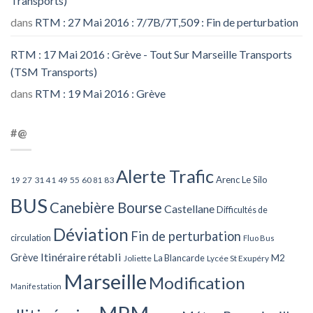
Transports)
dans
RTM : 27 Mai 2016 : 7/7B/7T,509 : Fin de perturbation
RTM : 17 Mai 2016 : Grève - Tout Sur Marseille Transports
(TSM Transports)
dans
RTM : 19 Mai 2016 : Grève
#@
Alerte Trafic
Arenc Le Silo
27
31
49
55
60
83
19
41
81
BUS
Canebière Bourse
Castellane
Difficultés de
Déviation
Fin de perturbation
circulation
Fluo Bus
Itinéraire rétabli
Grève
La Blancarde
M2
Joliette
Lycée St Exupéry
Marseille
Modification
Manifestation