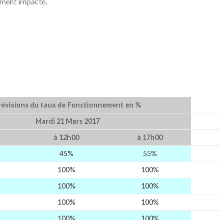
rement impacté.
révisions du taux de Fonctionnement en %
Mardi 21 Mars 2017
à 12h00
à 17h00
45%
55%
100%
100%
100%
100%
100%
100%
100%
100%