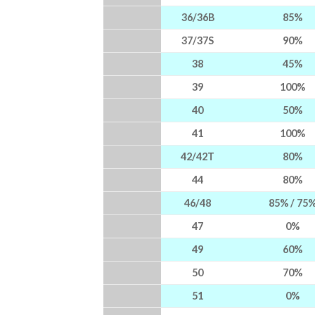
36/36B
85%
37/37S
90%
38
45%
39
100%
40
50%
41
100%
42/42T
80%
44
80%
46/48
85% / 75
47
0%
49
60%
50
70%
51
0%