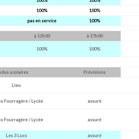
100%
100%
100%
100%
pas en service
100%
à 12h00
à 17h00
100%
100%
odes scolaires
Prévisions
Lieu
o Fourragère / Lycée
assuré
o Fourragère / Lycée
assuré
Les 3 Lucs
assuré