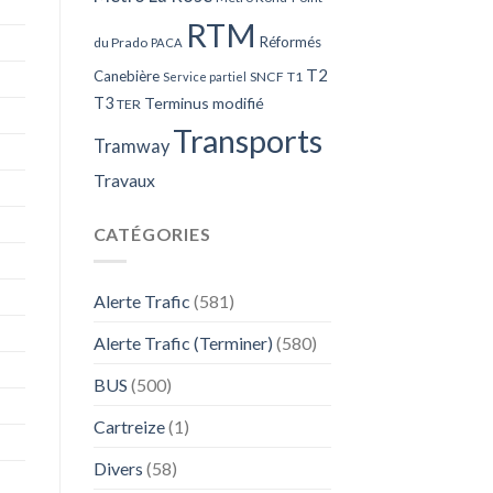
RTM
Réformés
du Prado
PACA
T2
Canebière
SNCF
T1
Service partiel
T3
Terminus modifié
TER
Transports
Tramway
Travaux
CATÉGORIES
Alerte Trafic
(581)
Alerte Trafic (Terminer)
(580)
BUS
(500)
Cartreize
(1)
Divers
(58)