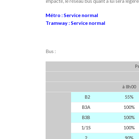
impacté, le réseau bus quant à lui sera légè
Métro : Service normal
Tramway : Service normal
Bus :
P
à 8h00
B2
55%
B3A
100%
B3B
100%
1/1S
100%
2
90%