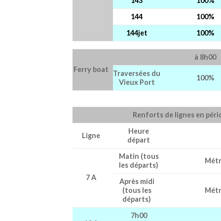
143
100%
144
100%
144jet
100%
à 8h00
Ferry boat
Traversées du
100%
Vieux Port
Renforts de lignes en péri
Heure
Ligne
départ
Matin (tous
Métr
les départs)
7 A
Après midi
(tous les
Métr
départs)
7h00