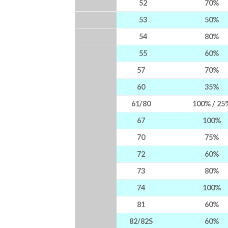
52
70%
53
50%
54
80%
55
60%
57
70%
60
35%
61/80
100% / 25
67
100%
70
75%
72
60%
73
80%
74
100%
81
60%
82/82S
60%