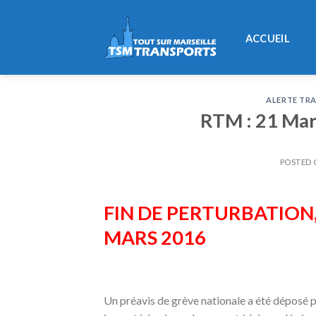
Skip
to
ACCUEIL
content
ALERTE TRA
RTM : 21 Mar
POSTED
FIN DE PERTURBATION,
MARS 2016
Un préavis de grève nationale a été déposé