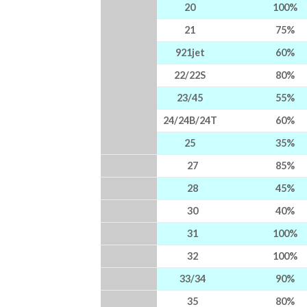
20
100%
21
75%
921jet
60%
22/22S
80%
23/45
55%
24/24B/24T
60%
25
35%
27
85%
28
45%
30
40%
31
100%
32
100%
33/34
90%
35
80%