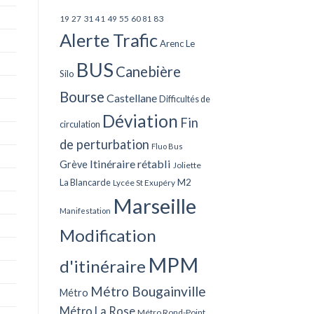
27
31
49
55
60
83
19
41
81
Alerte Trafic
Arenc Le
BUS
Canebière
Silo
Bourse
Castellane
Difficultés de
Déviation
Fin
circulation
de perturbation
Fluo Bus
Itinéraire rétabli
Grève
Joliette
La Blancarde
M2
Lycée St Exupéry
Marseille
Manifestation
Modification
MPM
d'itinéraire
Métro Bougainville
Métro
Métro La Rose
Métro Rond-Point