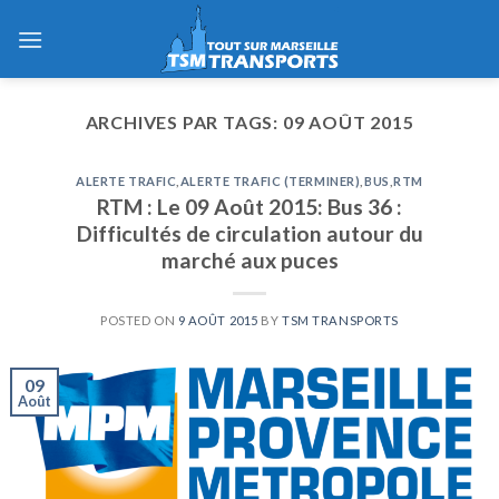
Skip
to
content
ARCHIVES PAR TAGS:
09 AOÛT 2015
ALERTE TRAFIC
,
ALERTE TRAFIC (TERMINER)
,
BUS
,
RTM
RTM : Le 09 Août 2015: Bus 36 :
Difficultés de circulation autour du
marché aux puces
POSTED ON
9 AOÛT 2015
BY
TSM TRANSPORTS
09
Août