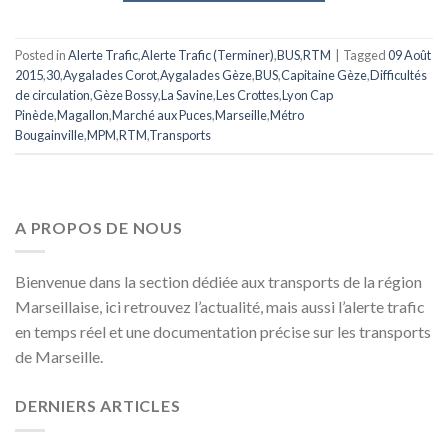
Posted in
Alerte Trafic
,
Alerte Trafic (Terminer)
,
BUS
,
RTM
|
Tagged
09 Août
2015
,
30
,
Aygalades Corot
,
Aygalades Gèze
,
BUS
,
Capitaine Gèze
,
Difficultés
de circulation
,
Gèze Bossy
,
La Savine
,
Les Crottes
,
Lyon Cap
Pinède
,
Magallon
,
Marché aux Puces
,
Marseille
,
Métro
Bougainville
,
MPM
,
RTM
,
Transports
A PROPOS DE NOUS
Bienvenue dans la section dédiée aux transports de la région
Marseillaise, ici retrouvez l’actualité, mais aussi l’alerte trafic
en temps réel et une documentation précise sur les transports
de Marseille.
DERNIERS ARTICLES