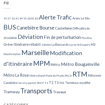
#@
Alerte Trafic
Arenc Le Silo
27
31
49
55
60
83
19
41
81
BUS
Canebière Bourse
Castellane
Difficultés de
Déviation
Fin de perturbation
circulation
Fluo Bus
Itinéraire rétabli
Grève
La Blancarde
M2
Joliette
Lycée St Exupéry
Marseille
Modification
Manifestation
MPM
d'itinéraire
Métro Bougainville
Métro
RTM
Métro La Rose
Réformés
Métro Rond-Point du Prado
PACA
T2
T3
Terminus modifié
Canebière
SNCF
T1
TER
Service partiel
Transports
Tramway
Travaux
CATÉGORIES