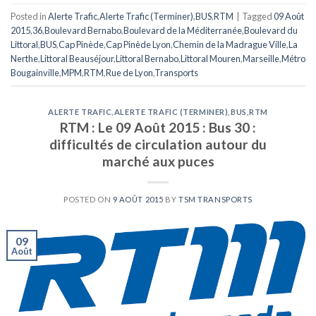
Posted in
Alerte Trafic
,
Alerte Trafic (Terminer)
,
BUS
,
RTM
|
Tagged
09 Août
2015
,
36
,
Boulevard Bernabo
,
Boulevard de la Méditerranée
,
Boulevard du
Littoral
,
BUS
,
Cap Pinède
,
Cap Pinède Lyon
,
Chemin de la Madrague Ville
,
La
Nerthe
,
Littoral Beauséjour
,
Littoral Bernabo
,
Littoral Mouren
,
Marseille
,
Métro
Bougainville
,
MPM
,
RTM
,
Rue de Lyon
,
Transports
ALERTE TRAFIC
,
ALERTE TRAFIC (TERMINER)
,
BUS
,
RTM
RTM : Le 09 Août 2015 : Bus 30 :
difficultés de circulation autour du
marché aux puces
POSTED ON
9 AOÛT 2015
BY
TSM TRANSPORTS
09
Août