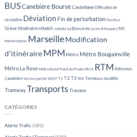
BUS
Canebière Bourse
Castellane
Difficultés de
Déviation
Fin de perturbation
circulation
Fluo Bus
Itinéraire rétabli
Grève
La Blancarde
M2
Joliette
Lycée St Exupéry
Marseille
Modification
Manifestation
MPM
d'itinéraire
Métro Bougainville
Métro
RTM
Métro La Rose
Réformés
Métro Rond-Point du Prado
PACA
T2
T3
Terminus modifié
Canebière
SNCF
T1
TER
Service partiel
Transports
Tramway
Travaux
CATÉGORIES
Alerte Trafic
(581)
Alerte Trafic (Terminer)
(580)