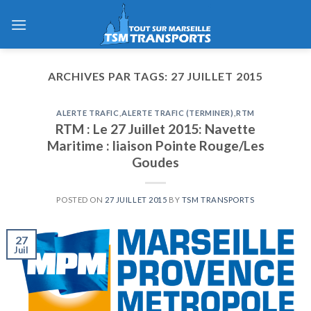
Skip
to
content
ARCHIVES PAR TAGS:
27 JUILLET 2015
ALERTE TRAFIC
,
ALERTE TRAFIC (TERMINER)
,
RTM
RTM : Le 27 Juillet 2015: Navette
Maritime : liaison Pointe Rouge/Les
Goudes
POSTED ON
27 JUILLET 2015
BY
TSM TRANSPORTS
27
Juil