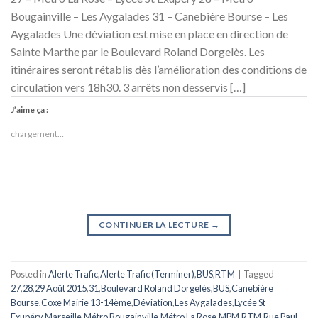
Bougainville – Les Aygalades 31 – Canebière Bourse – Les
Aygalades Une déviation est mise en place en direction de
Sainte Marthe par le Boulevard Roland Dorgelès. Les
itinéraires seront rétablis dès l’amélioration des conditions de
circulation vers 18h30. 3 arrêts non desservis […]
J’aime ça :
chargement…
CONTINUER LA LECTURE
→
Posted in
Alerte Trafic
,
Alerte Trafic (Terminer)
,
BUS
,
RTM
|
Tagged
27
,
28
,
29 Août 2015
,
31
,
Boulevard Roland Dorgelès
,
BUS
,
Canebière
Bourse
,
Coxe Mairie 13-14ème
,
Déviation
,
Les Aygalades
,
Lycée St
Exupéry
,
Marseille
,
Métro Bougainville
,
Métro La Rose
,
MPM
,
RTM
,
Rue Paul