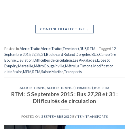
CONTINUER LA LECTURE
→
Posted in
Alerte Trafic
,
Alerte Trafic (Terminer)
,
BUS
,
RTM
|
Tagged
12
Septembre 2015
,
27
,
28
,
31
,
Boulevard Roland Dorgelès
,
BUS
,
Canebière
Bourse
,
Déviation
,
Difficultés de circulation
,
Les Aygalades
,
Lycée St
Exupéry
,
Marseille
,
Métro Bougainville
,
Métro La Timone
,
Modification
d'itinéraire
,
MPM
,
RTM
,
Sainte Marthe
,
Transports
ALERTE TRAFIC
,
ALERTE TRAFIC (TERMINER)
,
BUS
,
RTM
RTM : 5 Septembre 2015 : Bus 27,28 et 31 :
Difficultés de circulation
POSTED ON
5 SEPTEMBRE 2015
BY
TSM TRANSPORTS