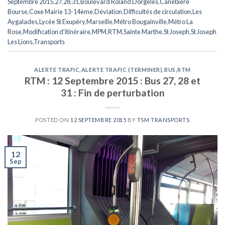
Septembre 2015
,
27
,
28
,
31
,
Boulevard Roland Dorgelès
,
Canebière
Bourse
,
Coxe Mairie 13-14ème
,
Déviation
,
Difficultés de circulation
,
Les
Aygalades
,
Lycée St Exupéry
,
Marseille
,
Métro Bougainville
,
Métro La
Rose
,
Modification d'itinéraire
,
MPM
,
RTM
,
Sainte Marthe
,
St Joseph
,
St Joseph
Les Lions
,
Transports
ALERTE TRAFIC
,
ALERTE TRAFIC (TERMINER)
,
BUS
,
RTM
RTM : 12 Septembre 2015 : Bus 27, 28 et
31 : Fin de perturbation
POSTED ON
12 SEPTEMBRE 2015
BY
TSM TRANSPORTS
12
Sep