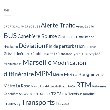
#@
Alerte Trafic
Arenc Le Silo
27
31
49
55
60
83
19
41
81
BUS
Canebière Bourse
Castellane
Difficultés de
Déviation
Fin de perturbation
circulation
Fluo Bus
Itinéraire rétabli
Grève
La Blancarde
M2
Joliette
Lycée St Exupéry
Marseille
Modification
Manifestation
MPM
d'itinéraire
Métro Bougainville
Métro
RTM
Métro La Rose
Réformés
Métro Rond-Point du Prado
PACA
T2
T3
Terminus modifié
Canebière
SNCF
T1
TER
Service partiel
Transports
Tramway
Travaux