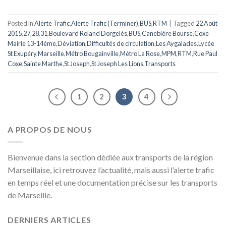
Posted in
Alerte Trafic
,
Alerte Trafic (Terminer)
,
BUS
,
RTM
|
Tagged
22 Août
2015
,
27
,
28
,
31
,
Boulevard Roland Dorgelès
,
BUS
,
Canebière Bourse
,
Coxe
Mairie 13-14ème
,
Déviation
,
Difficultés de circulation
,
Les Aygalades
,
Lycée
St Exupéry
,
Marseille
,
Métro Bougainville
,
Métro La Rose
,
MPM
,
RTM
,
Rue Paul
Coxe
,
Sainte Marthe
,
St Joseph
,
St Joseph Les Lions
,
Transports
1
2
3
4
A PROPOS DE NOUS
Bienvenue dans la section dédiée aux transports de la région
Marseillaise, ici retrouvez l’actualité, mais aussi l’alerte trafic
en temps réel et une documentation précise sur les transports
de Marseille.
DERNIERS ARTICLES