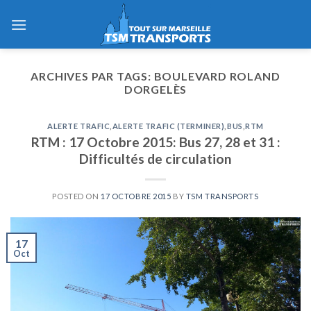
Skip
to
content
ARCHIVES PAR TAGS:
BOULEVARD ROLAND
DORGELÈS
ALERTE TRAFIC
,
ALERTE TRAFIC (TERMINER)
,
BUS
,
RTM
RTM : 17 Octobre 2015: Bus 27, 28 et 31 :
Difficultés de circulation
POSTED ON
17 OCTOBRE 2015
BY
TSM TRANSPORTS
17
Oct