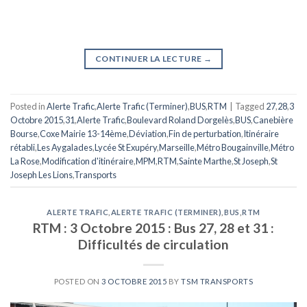
CONTINUER LA LECTURE
→
Posted in
Alerte Trafic
,
Alerte Trafic (Terminer)
,
BUS
,
RTM
|
Tagged
27
,
28
,
3
Octobre 2015
,
31
,
Alerte Trafic
,
Boulevard Roland Dorgelès
,
BUS
,
Canebière
Bourse
,
Coxe Mairie 13-14ème
,
Déviation
,
Fin de perturbation
,
Itinéraire
rétabli
,
Les Aygalades
,
Lycée St Exupéry
,
Marseille
,
Métro Bougainville
,
Métro
La Rose
,
Modification d'itinéraire
,
MPM
,
RTM
,
Sainte Marthe
,
St Joseph
,
St
Joseph Les Lions
,
Transports
ALERTE TRAFIC
,
ALERTE TRAFIC (TERMINER)
,
BUS
,
RTM
RTM : 3 Octobre 2015 : Bus 27, 28 et 31 :
Difficultés de circulation
POSTED ON
3 OCTOBRE 2015
BY
TSM TRANSPORTS