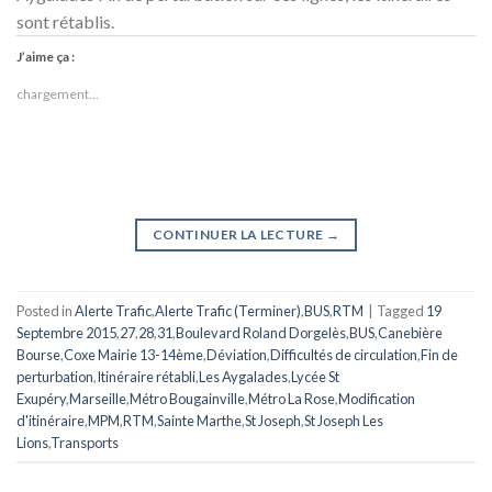
sont rétablis.
J’aime ça :
chargement…
CONTINUER LA LECTURE
→
Posted in
Alerte Trafic
,
Alerte Trafic (Terminer)
,
BUS
,
RTM
|
Tagged
19
Septembre 2015
,
27
,
28
,
31
,
Boulevard Roland Dorgelès
,
BUS
,
Canebière
Bourse
,
Coxe Mairie 13-14ème
,
Déviation
,
Difficultés de circulation
,
Fin de
perturbation
,
Itinéraire rétabli
,
Les Aygalades
,
Lycée St
Exupéry
,
Marseille
,
Métro Bougainville
,
Métro La Rose
,
Modification
d'itinéraire
,
MPM
,
RTM
,
Sainte Marthe
,
St Joseph
,
St Joseph Les
Lions
,
Transports