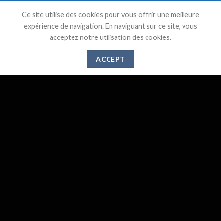
Marseillaise, ici retrouvez l'actualité, mais aussi l'alerte trafic
Ce site utilise des cookies pour vous offrir une meilleure
en temps réel et une documentation précise sur les transports
expérience de navigation. En naviguant sur ce site, vous
de Marseille.
acceptez notre utilisation des cookies.
ACCEPT
DERNIERS ARTICLES
Suppression des lignes 521,526 et 583 à partir du 1er
28
Mai
Juin 2024
Gare de l’Estaque : Vers un abandon des services
20
Déc
publics ?
Travaux de modernisation de la ligne Marseille –
28
Août
Gardanne – Aix En Provence
Fête du train à Miramas, le grand retour
27
Août