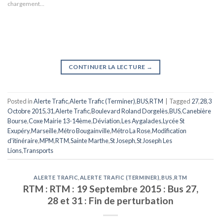
chargement…
CONTINUER LA LECTURE
→
Posted in
Alerte Trafic
,
Alerte Trafic (Terminer)
,
BUS
,
RTM
|
Tagged
27
,
28
,
3
Octobre 2015
,
31
,
Alerte Trafic
,
Boulevard Roland Dorgelès
,
BUS
,
Canebière
Bourse
,
Coxe Mairie 13-14ème
,
Déviation
,
Les Aygalades
,
Lycée St
Exupéry
,
Marseille
,
Métro Bougainville
,
Métro La Rose
,
Modification
d'itinéraire
,
MPM
,
RTM
,
Sainte Marthe
,
St Joseph
,
St Joseph Les
Lions
,
Transports
ALERTE TRAFIC
,
ALERTE TRAFIC (TERMINER)
,
BUS
,
RTM
RTM : RTM : 19 Septembre 2015 : Bus 27,
28 et 31 : Fin de perturbation