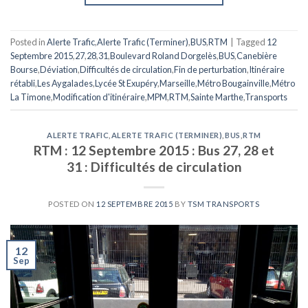
Posted in
Alerte Trafic
,
Alerte Trafic (Terminer)
,
BUS
,
RTM
|
Tagged
12
Septembre 2015
,
27
,
28
,
31
,
Boulevard Roland Dorgelès
,
BUS
,
Canebière
Bourse
,
Déviation
,
Difficultés de circulation
,
Fin de perturbation
,
Itinéraire
rétabli
,
Les Aygalades
,
Lycée St Exupéry
,
Marseille
,
Métro Bougainville
,
Métro
La Timone
,
Modification d'itinéraire
,
MPM
,
RTM
,
Sainte Marthe
,
Transports
ALERTE TRAFIC
,
ALERTE TRAFIC (TERMINER)
,
BUS
,
RTM
RTM : 12 Septembre 2015 : Bus 27, 28 et
31 : Difficultés de circulation
POSTED ON
12 SEPTEMBRE 2015
BY
TSM TRANSPORTS
12
Sep