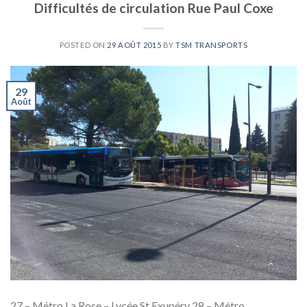
Difficultés de circulation Rue Paul Coxe
POSTED ON
29 AOÛT 2015
BY
TSM TRANSPORTS
29
Août
27 – Métro La Rose – Lycée St Exupéry 28 – Métro