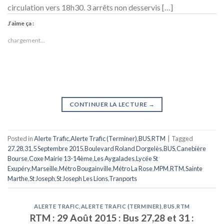
circulation vers 18h30. 3 arrêts non desservis […]
J’aime ça :
chargement…
CONTINUER LA LECTURE
→
Posted in
Alerte Trafic
,
Alerte Trafic (Terminer)
,
BUS
,
RTM
|
Tagged
27
,
28
,
31
,
5 Septembre 2015
,
Boulevard Roland Dorgelès
,
BUS
,
Canebière
Bourse
,
Coxe Mairie 13-14ème
,
Les Aygalades
,
Lycée St
Exupéry
,
Marseille
,
Métro Bougainville
,
Métro La Rose
,
MPM
,
RTM
,
Sainte
Marthe
,
St Joseph
,
St Joseph Les Lions
,
Tranports
ALERTE TRAFIC
,
ALERTE TRAFIC (TERMINER)
,
BUS
,
RTM
RTM : 29 Août 2015 : Bus 27,28 et 31 :