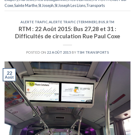
Coxe
,
Sainte Marthe
,
St Joseph
,
St Joseph Les Lions
,
Transports
ALERTE TRAFIC
,
ALERTE TRAFIC (TERMINER)
,
BUS
,
RTM
RTM : 22 Août 2015: Bus 27,28 et 31 :
Difficultés de circulation Rue Paul Coxe
POSTED ON
22 AOÛT 2015
BY
TSM TRANSPORTS
22
Août