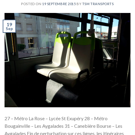
POSTED ON
19 SEPTEMBRE 2015
BY
TSM TRANSPORTS
19
Sep
27 – Métro La Rose – Lycée St Exupéry 28 – Métro
Bougainville – Les Aygalades 31 – Canebière Bourse – Les
Aygalades Fin de perturbation sur ces lignes, les itinéraires