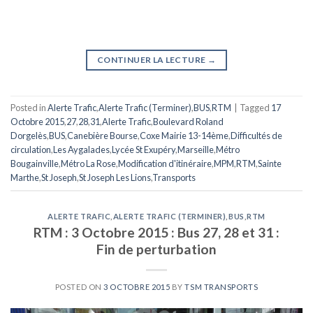
CONTINUER LA LECTURE
→
Posted in
Alerte Trafic
,
Alerte Trafic (Terminer)
,
BUS
,
RTM
|
Tagged
17
Octobre 2015
,
27
,
28
,
31
,
Alerte Trafic
,
Boulevard Roland
Dorgelès
,
BUS
,
Canebière Bourse
,
Coxe Mairie 13-14ème
,
Difficultés de
circulation
,
Les Aygalades
,
Lycée St Exupéry
,
Marseille
,
Métro
Bougainville
,
Métro La Rose
,
Modification d'itinéraire
,
MPM
,
RTM
,
Sainte
Marthe
,
St Joseph
,
St Joseph Les Lions
,
Transports
ALERTE TRAFIC
,
ALERTE TRAFIC (TERMINER)
,
BUS
,
RTM
RTM : 3 Octobre 2015 : Bus 27, 28 et 31 :
Fin de perturbation
POSTED ON
3 OCTOBRE 2015
BY
TSM TRANSPORTS