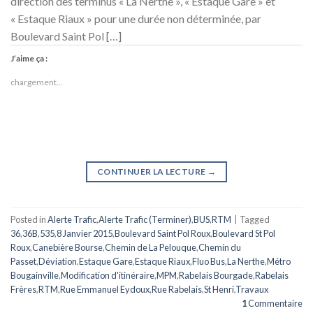
direction des terminus « La Nerthe », « Estaque Gare » et
« Estaque Riaux » pour une durée non déterminée, par
Boulevard Saint Pol […]
J’aime ça :
chargement…
CONTINUER LA LECTURE
→
Posted in
Alerte Trafic
,
Alerte Trafic (Terminer)
,
BUS
,
RTM
|
Tagged
36
,
36B
,
535
,
8 Janvier 2015
,
Boulevard Saint Pol Roux
,
Boulevard St Pol
Roux
,
Canebière Bourse
,
Chemin de La Pelouque
,
Chemin du
Passet
,
Déviation
,
Estaque Gare
,
Estaque Riaux
,
Fluo Bus
,
La Nerthe
,
Métro
Bougainville
,
Modification d'itinéraire
,
MPM
,
Rabelais Bourgade
,
Rabelais
Frères
,
RTM
,
Rue Emmanuel Eydoux
,
Rue Rabelais
,
St Henri
,
Travaux
1
Commentaire