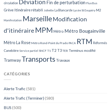
Déviation
Fin de perturbation
circulation
Fluo Bus
Itinéraire rétabli
Grève
La Blancarde
M2
Joliette
Lycée St Exupéry
Marseille
Modification
Manifestation
MPM
d'itinéraire
Métro Bougainville
Métro
RTM
Métro La Rose
Réformés
Métro Rond-Point du Prado
PACA
T2
T3
Terminus modifié
Canebière
SNCF
T1
TER
Service partiel
Transports
Tramway
Travaux
CATÉGORIES
Alerte Trafic
(581)
Alerte Trafic (Terminer)
(580)
BUS
(500)