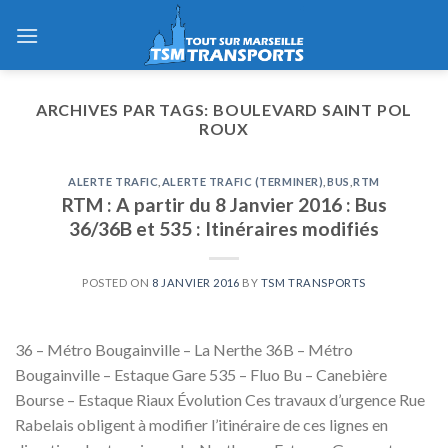
Skip
to
content
ARCHIVES PAR TAGS:
BOULEVARD SAINT POL
ROUX
ALERTE TRAFIC
,
ALERTE TRAFIC (TERMINER)
,
BUS
,
RTM
RTM : A partir du 8 Janvier 2016 : Bus
36/36B et 535 : Itinéraires modifiés
POSTED ON
8 JANVIER 2016
BY
TSM TRANSPORTS
36 – Métro Bougainville – La Nerthe 36B – Métro
Bougainville – Estaque Gare 535 – Fluo Bu – Canebière
Bourse – Estaque Riaux Évolution Ces travaux d’urgence Rue
Rabelais obligent à modifier l’itinéraire de ces lignes en