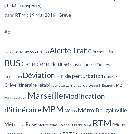
(TSM Transports)
dans
RTM : 19 Mai 2016 : Grève
#@
Alerte Trafic
Arenc Le Silo
27
31
49
55
60
83
19
41
81
BUS
Canebière Bourse
Castellane
Difficultés de
Déviation
Fin de perturbation
circulation
Fluo Bus
Itinéraire rétabli
Grève
La Blancarde
M2
Joliette
Lycée St Exupéry
Marseille
Modification
Manifestation
MPM
d'itinéraire
Métro Bougainville
Métro
RTM
Métro La Rose
Réformés
Métro Rond-Point du Prado
PACA
T2
T3
Terminus modifié
Canebière