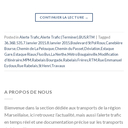
CONTINUER LA LECTURE
→
Posted in
Alerte Trafic
,
Alerte Trafic (Terminer)
,
BUS
,
RTM
|
Tagged
36
,
36B
,
535
,
7 Janvier 2015
,
8 Janvier 2015
,
Boulevard St Pol Roux
,
Canebière
Bourse
,
Chemin de La Pelouque
,
Chemin du Passet
,
Déviation
,
Estaque
Gare
,
Estaque Riaux
,
Fluo Bus
,
La Nerthe
,
Métro Bougainville
,
Modification
d'itinéraire
,
MPM
,
Rabelais Bourgade
,
Rabelais Frères
,
RTM
,
Rue Emmanuel
Eydoux
,
Rue Rabelais
,
St Henri
,
Travaux
A PROPOS DE NOUS
Bienvenue dans la section dédiée aux transports de la région
Marseillaise, ici retrouvez l’actualité, mais aussi l’alerte trafic
en temps réel et une documentation précise sur les transports