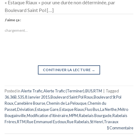
« Estaque Riaux » pour une durée non déterminée, par
Boulevard Saint Pol […]
J’aime ça :
chargement…
CONTINUER LA LECTURE
→
Posted in
Alerte Trafic
,
Alerte Trafic (Terminer)
,
BUS
,
RTM
|
Tagged
36
,
36B
,
535
,
8 Janvier 2015
,
Boulevard Saint Pol Roux
,
Boulevard St Pol
Roux
,
Canebière Bourse
,
Chemin de La Pelouque
,
Chemin du
Passet
,
Déviation
,
Estaque Gare
,
Estaque Riaux
,
Fluo Bus
,
La Nerthe
,
Métro
Bougainville
,
Modification d'itinéraire
,
MPM
,
Rabelais Bourgade
,
Rabelais
Frères
,
RTM
,
Rue Emmanuel Eydoux
,
Rue Rabelais
,
St Henri
,
Travaux
1
Commentaire