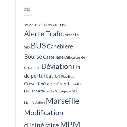
#@
27
31
49
55
60
83
19
41
81
Alerte Trafic
Arenc Le
BUS
Canebière
Silo
Bourse
Castellane
Difficultés de
Déviation
Fin
circulation
de perturbation
Fluo Bus
Itinéraire rétabli
Grève
Joliette
La Blancarde
M2
Lycée St Exupéry
Marseille
Manifestation
Modification
MPM
d'itinéraire