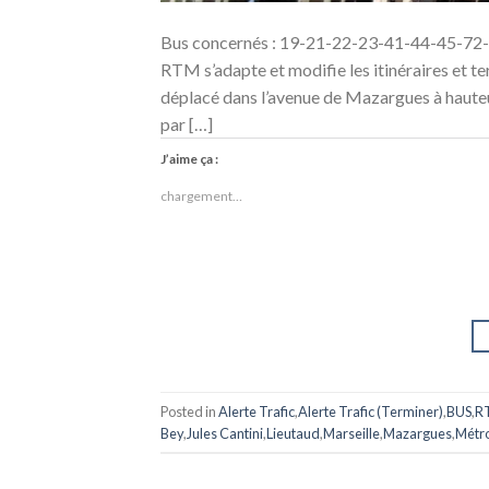
Bus concernés : 19-21-22-23-41-44-45-72-8
RTM s’adapte et modifie les itinéraires et t
déplacé dans l’avenue de Mazargues à hauteur
par […]
J’aime ça :
chargement…
Posted in
Alerte Trafic
,
Alerte Trafic (Terminer)
,
BUS
,
R
Bey
,
Jules Cantini
,
Lieutaud
,
Marseille
,
Mazargues
,
Métro