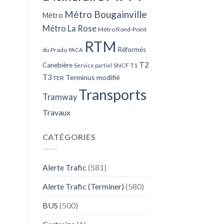
Métro Bougainville
Métro
Métro La Rose
Métro Rond-Point
RTM
Réformés
du Prado
PACA
T2
Canebière
SNCF
T1
Service partiel
T3
Terminus modifié
TER
Transports
Tramway
Travaux
CATÉGORIES
Alerte Trafic
(581)
Alerte Trafic (Terminer)
(580)
BUS
(500)