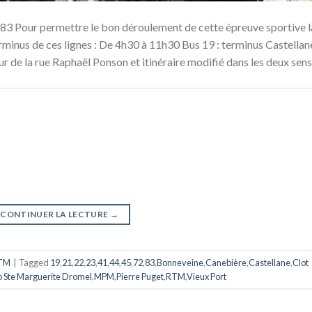
3 Pour permettre le bon déroulement de cette épreuve sportive l
erminus de ces lignes : De 4h30 à 11h30 Bus 19 : terminus Castellan
 de la rue Raphaël Ponson et itinéraire modifié dans les deux sens
CONTINUER LA LECTURE
→
TM
|
Tagged
19
,
21
,
22
,
23
,
41
,
44
,
45
,
72
,
83
,
Bonneveine
,
Canebière
,
Castellane
,
Clot
 Ste Marguerite Dromel
,
MPM
,
Pierre Puget
,
RTM
,
Vieux Port