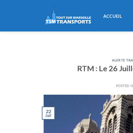
Skip
to
ACCUEIL
content
ALERTE TRA
RTM : Le 26 Juil
POSTED 
22
Juil