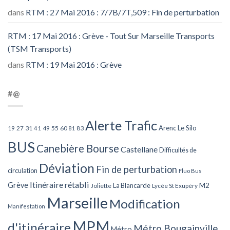
dans
RTM : 27 Mai 2016 : 7/7B/7T,509 : Fin de perturbation
RTM : 17 Mai 2016 : Grève - Tout Sur Marseille Transports
(TSM Transports)
dans
RTM : 19 Mai 2016 : Grève
#@
Alerte Trafic
Arenc Le Silo
27
31
49
55
60
83
19
41
81
BUS
Canebière Bourse
Castellane
Difficultés de
Déviation
Fin de perturbation
circulation
Fluo Bus
Itinéraire rétabli
Grève
La Blancarde
M2
Joliette
Lycée St Exupéry
Marseille
Modification
Manifestation
MPM
d'itinéraire
Métro Bougainville
Métro