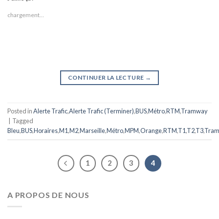
chargement…
CONTINUER LA LECTURE
→
Posted in
Alerte Trafic
,
Alerte Trafic (Terminer)
,
BUS
,
Métro
,
RTM
,
Tramway
|
Tagged
Bleu
,
BUS
,
Horaires
,
M1
,
M2
,
Marseille
,
Métro
,
MPM
,
Orange
,
RTM
,
T1
,
T2
,
T3
,
Tra
1
2
3
4
A PROPOS DE NOUS