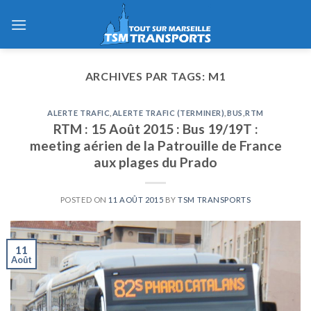
Skip
to
content
ARCHIVES PAR TAGS:
M1
ALERTE TRAFIC
,
ALERTE TRAFIC (TERMINER)
,
BUS
,
RTM
RTM : 15 Août 2015 : Bus 19/19T :
meeting aérien de la Patrouille de France
aux plages du Prado
POSTED ON
11 AOÛT 2015
BY
TSM TRANSPORTS
11
Août