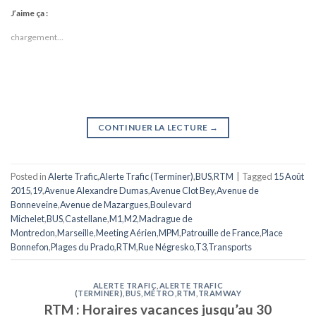
J’aime ça :
chargement…
CONTINUER LA LECTURE
→
Posted in
Alerte Trafic
,
Alerte Trafic (Terminer)
,
BUS
,
RTM
|
Tagged
15 Août
2015
,
19
,
Avenue Alexandre Dumas
,
Avenue Clot Bey
,
Avenue de
Bonneveine
,
Avenue de Mazargues
,
Boulevard
Michelet
,
BUS
,
Castellane
,
M1
,
M2
,
Madrague de
Montredon
,
Marseille
,
Meeting Aérien
,
MPM
,
Patrouille de France
,
Place
Bonnefon
,
Plages du Prado
,
RTM
,
Rue Négresko
,
T3
,
Transports
ALERTE TRAFIC
,
ALERTE TRAFIC
(TERMINER)
,
BUS
,
MÉTRO
,
RTM
,
TRAMWAY
RTM : Horaires vacances jusqu’au 30