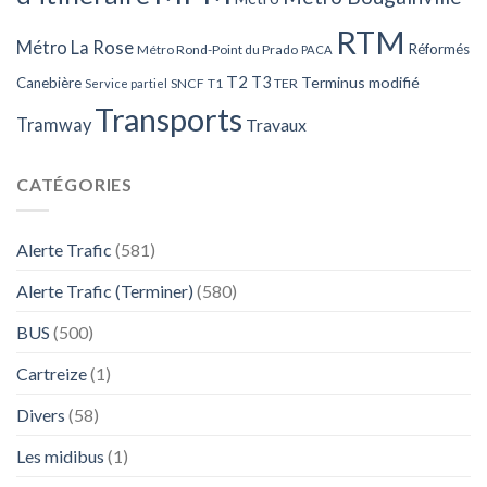
RTM
Métro La Rose
Réformés
Métro Rond-Point du Prado
PACA
T2
T3
Terminus modifié
Canebière
SNCF
T1
TER
Service partiel
Transports
Tramway
Travaux
CATÉGORIES
Alerte Trafic
(581)
Alerte Trafic (Terminer)
(580)
BUS
(500)
Cartreize
(1)
Divers
(58)
Les midibus
(1)