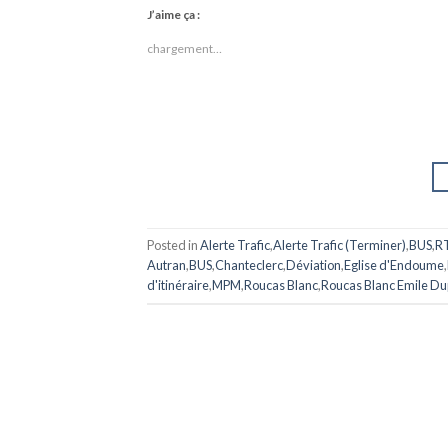
J’aime ça :
chargement…
Posted in
Alerte Trafic
,
Alerte Trafic (Terminer)
,
BUS
,
R
Autran
,
BUS
,
Chanteclerc
,
Déviation
,
Eglise d'Endoume
,
d'itinéraire
,
MPM
,
Roucas Blanc
,
Roucas Blanc Emile Du