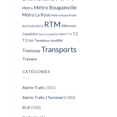
Métro Bougainville
Métro
Métro La Rose
Métro Rond-Point
RTM
Réformés
du Prado
PACA
T2
Canebière
SNCF
T1
Service partiel
T3
Terminus modifié
TER
Transports
Tramway
Travaux
CATÉGORIES
Alerte Trafic
(581)
Alerte Trafic (Terminer)
(580)
BUS
(500)