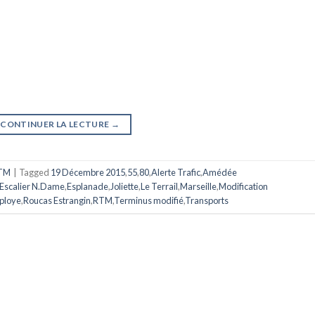
CONTINUER LA LECTURE
→
TM
|
Tagged
19 Décembre 2015
,
55
,
80
,
Alerte Trafic
,
Amédée
Escalier N.Dame
,
Esplanade
,
Joliette
,
Le Terrail
,
Marseille
,
Modification
ploye
,
Roucas Estrangin
,
RTM
,
Terminus modifié
,
Transports