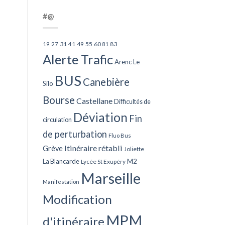
#@
27
31
49
55
60
83
19
41
81
Alerte Trafic
Arenc Le
BUS
Canebière
Silo
Bourse
Castellane
Difficultés de
Déviation
Fin
circulation
de perturbation
Fluo Bus
Itinéraire rétabli
Grève
Joliette
La Blancarde
M2
Lycée St Exupéry
Marseille
Manifestation
Modification
MPM
d'itinéraire