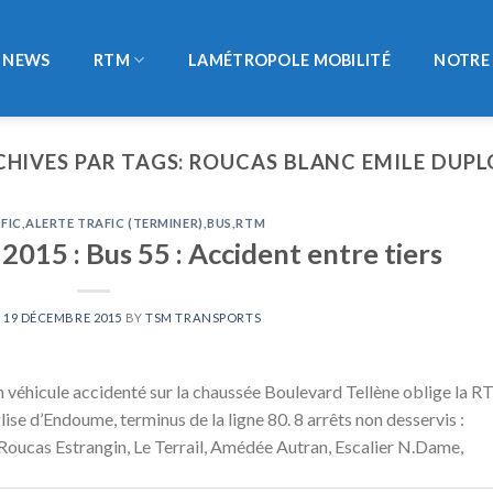
NEWS
RTM
LAMÉTROPOLE MOBILITÉ
NOTRE 
CHIVES PAR TAGS:
ROUCAS BLANC EMILE DUPL
FIC
,
ALERTE TRAFIC (TERMINER)
,
BUS
,
RTM
015 : Bus 55 : Accident entre tiers
N
19 DÉCEMBRE 2015
BY
TSM TRANSPORTS
n véhicule accidenté sur la chaussée Boulevard Tellène oblige la 
lise d’Endoume, terminus de la ligne 80. 8 arrêts non desservis :
Roucas Estrangin, Le Terrail, Amédée Autran, Escalier N.Dame,