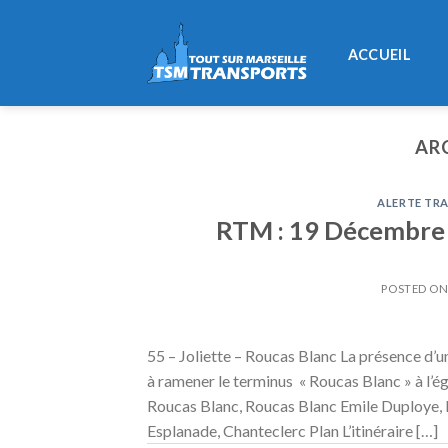
Skip
to
ACCUEIL
content
AR
ALERTE TRA
RTM : 19 Décembre 2
POSTED O
55 – Joliette – Roucas Blanc La présence d’u
à ramener le terminus « Roucas Blanc » à l’ég
Roucas Blanc, Roucas Blanc Emile Duploye, 
Esplanade, Chanteclerc Plan L’itinéraire […]