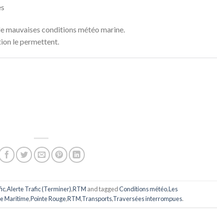
es
de mauvaises conditions météo marine.
tion le permettent.
ic
,
Alerte Trafic (Terminer)
,
RTM
and tagged
Conditions météo
,
Les
e Maritime
,
Pointe Rouge
,
RTM
,
Transports
,
Traversées interrompues
.