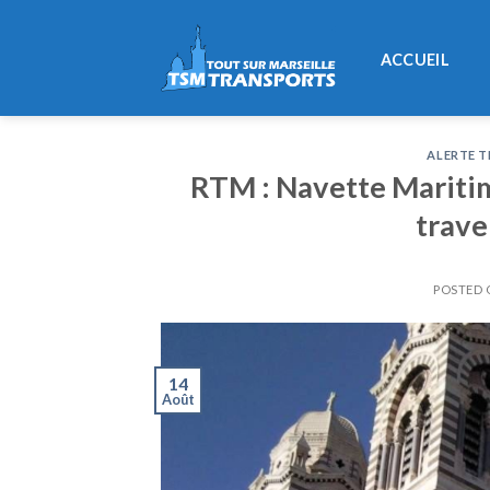
Skip
to
ACCUEIL
content
ALERTE T
RTM : Navette Mariti
trave
POSTED
14
Août