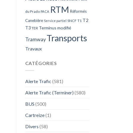
RTM
Réformés
du Prado
PACA
T2
Canebière
SNCF
T1
Service partiel
T3
Terminus modifié
TER
Transports
Tramway
Travaux
CATÉGORIES
Alerte Trafic
(581)
Alerte Trafic (Terminer)
(580)
BUS
(500)
Cartreize
(1)
Divers
(58)