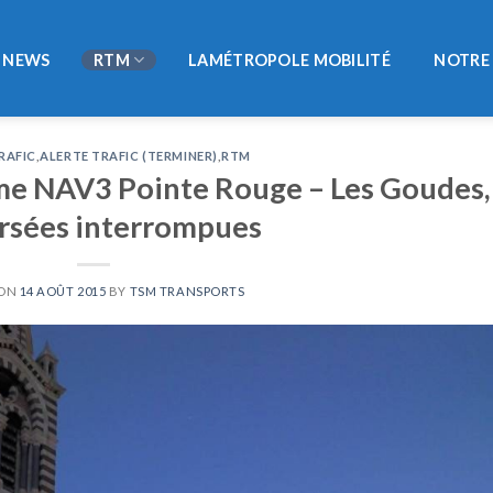
NEWS
RTM
LAMÉTROPOLE MOBILITÉ
NOTRE 
RAFIC
,
ALERTE TRAFIC (TERMINER)
,
RTM
me NAV3 Pointe Rouge – Les Goudes,
rsées interrompues
 ON
14 AOÛT 2015
BY
TSM TRANSPORTS