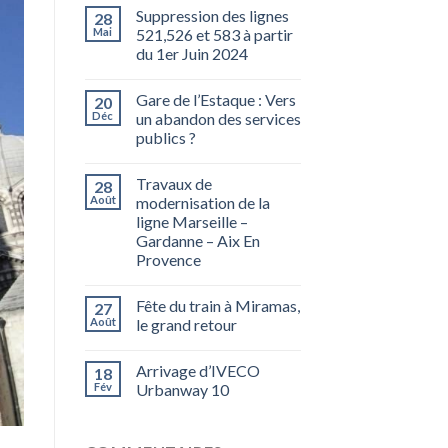
Suppression des lignes
28
Mai
521,526 et 583 à partir
du 1er Juin 2024
Gare de l’Estaque : Vers
20
Déc
un abandon des services
publics ?
Travaux de
28
Août
modernisation de la
ligne Marseille –
Gardanne – Aix En
Provence
Fête du train à Miramas,
27
Août
le grand retour
Arrivage d’IVECO
18
Fév
Urbanway 10