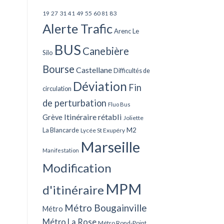
27
31
49
55
60
83
19
41
81
Alerte Trafic
Arenc Le
BUS
Canebière
Silo
Bourse
Castellane
Difficultés de
Déviation
Fin
circulation
de perturbation
Fluo Bus
Itinéraire rétabli
Grève
Joliette
La Blancarde
M2
Lycée St Exupéry
Marseille
Manifestation
Modification
MPM
d'itinéraire
Métro Bougainville
Métro
Métro La Rose
Métro Rond-Point