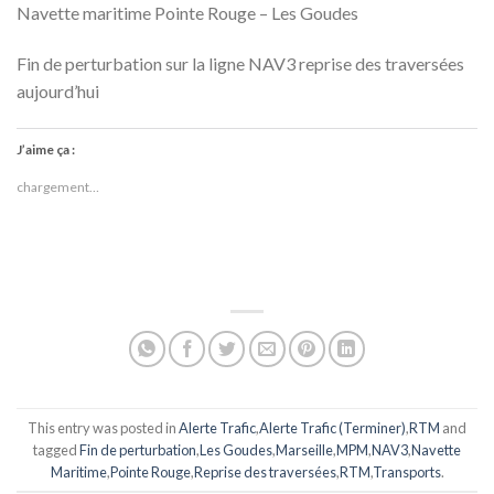
Navette maritime Pointe Rouge – Les Goudes
Fin de perturbation sur la ligne NAV3 reprise des traversées
aujourd’hui
J’aime ça :
chargement…
This entry was posted in
Alerte Trafic
,
Alerte Trafic (Terminer)
,
RTM
and
tagged
Fin de perturbation
,
Les Goudes
,
Marseille
,
MPM
,
NAV3
,
Navette
Maritime
,
Pointe Rouge
,
Reprise des traversées
,
RTM
,
Transports
.