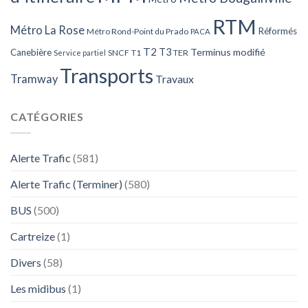
RTM
Métro La Rose
Réformés
Métro Rond-Point du Prado
PACA
T2
T3
Terminus modifié
Canebière
SNCF
T1
TER
Service partiel
Transports
Tramway
Travaux
CATÉGORIES
Alerte Trafic
(581)
Alerte Trafic (Terminer)
(580)
BUS
(500)
Cartreize
(1)
Divers
(58)
Les midibus
(1)