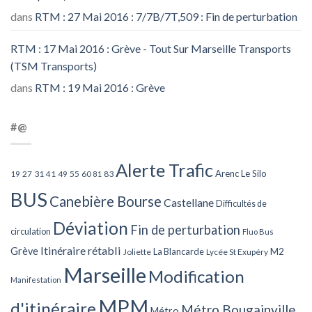
dans
RTM : 27 Mai 2016 : 7/7B/7T,509 : Fin de perturbation
RTM : 17 Mai 2016 : Grève - Tout Sur Marseille Transports
(TSM Transports)
dans
RTM : 19 Mai 2016 : Grève
#@
Alerte Trafic
Arenc Le Silo
27
31
49
55
60
83
19
41
81
BUS
Canebière Bourse
Castellane
Difficultés de
Déviation
Fin de perturbation
circulation
Fluo Bus
Itinéraire rétabli
Grève
La Blancarde
M2
Joliette
Lycée St Exupéry
Marseille
Modification
Manifestation
MPM
d'itinéraire
Métro Bougainville
Métro