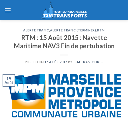
Skip
to
content
ALERTE TRAFIC
,
ALERTE TRAFIC (TERMINER)
,
RTM
RTM : 15 Août 2015 : Navette
Maritime NAV3 Fin de pertubation
POSTED ON
15 AOÛT 2015
BY
TSM TRANSPORTS
15
Août