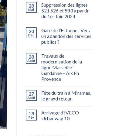
Suppression des lignes
28
Mai
521,526 et 583 à partir
du 1er Juin 2024
Gare de l’Estaque : Vers
20
Déc
un abandon des services
publics ?
Travaux de
28
Août
modernisation de la
ligne Marseille –
Gardanne – Aix En
Provence
Fête du train à Miramas,
27
Août
le grand retour
Arrivage d’IVECO
18
Fév
Urbanway 10