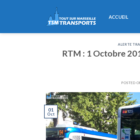
Skip
to
ACCUEIL
content
ALERTE TRA
RTM : 1 Octobre 2015
POSTED 
01
Oct