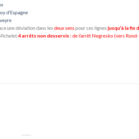
on
Roy d’Espagne
eveyre
ace une déviation dans les
deux sens
pour ces lignes
jusqu’à la fin 
Michelet.
4 arrêts non desservis :
de l’arrêt Negresko (vers Rond-