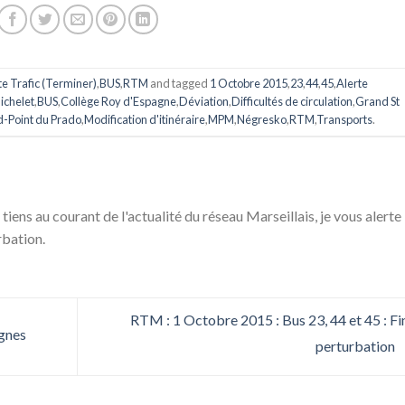
te Trafic (Terminer)
,
BUS
,
RTM
and tagged
1 Octobre 2015
,
23
,
44
,
45
,
Alerte
ichelet
,
BUS
,
Collège Roy d'Espagne
,
Déviation
,
Difficultés de circulation
,
Grand St
-Point du Prado
,
Modification d'itinéraire
,
MPM
,
Négresko
,
RTM
,
Transports
.
 tiens au courant de l'actualité du réseau Marseillais, je vous alerte
rbation.
RTM : 1 Octobre 2015 : Bus 23, 44 et 45 : Fi
gnes
perturbation