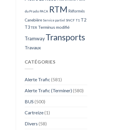
RTM
Réformés
du Prado
PACA
T2
Canebière
SNCF
T1
Service partiel
T3
Terminus modifié
TER
Transports
Tramway
Travaux
CATÉGORIES
Alerte Trafic
(581)
Alerte Trafic (Terminer)
(580)
BUS
(500)
Cartreize
(1)
Divers
(58)