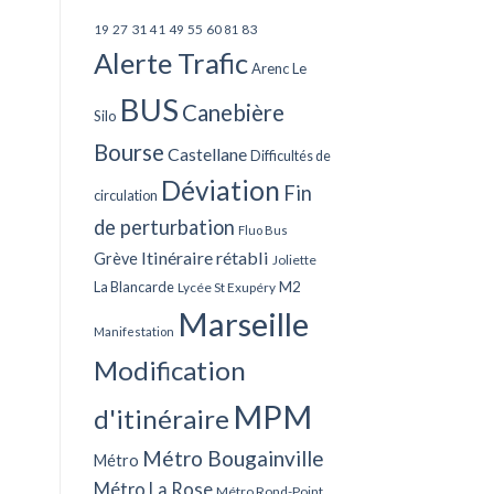
27
31
49
55
60
83
19
41
81
Alerte Trafic
Arenc Le
BUS
Canebière
Silo
Bourse
Castellane
Difficultés de
Déviation
Fin
circulation
de perturbation
Fluo Bus
Itinéraire rétabli
Grève
Joliette
La Blancarde
M2
Lycée St Exupéry
Marseille
Manifestation
Modification
MPM
d'itinéraire
Métro Bougainville
Métro
Métro La Rose
Métro Rond-Point