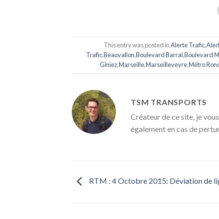
This entry was posted in
Alerte Trafic
,
Aler
Trafic
,
Beauvallon
,
Boulevard Barral
,
Boulevard M
Giniez
,
Marseille
,
Marseilleveyre
,
Métro Rond
TSM TRANSPORTS
Créateur de ce site, je vous
également en cas de pertu
RTM : 4 Octobre 2015: Déviation de li