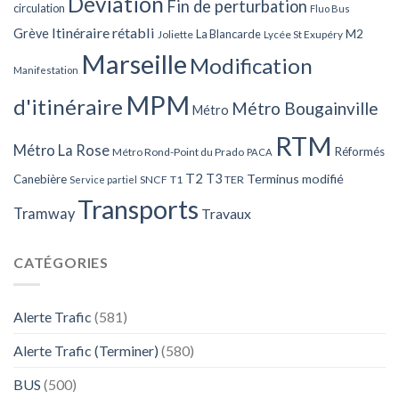
Déviation
Fin de perturbation
circulation
Fluo Bus
Itinéraire rétabli
Grève
La Blancarde
M2
Joliette
Lycée St Exupéry
Marseille
Modification
Manifestation
MPM
d'itinéraire
Métro Bougainville
Métro
RTM
Métro La Rose
Réformés
Métro Rond-Point du Prado
PACA
T2
T3
Terminus modifié
Canebière
SNCF
T1
TER
Service partiel
Transports
Tramway
Travaux
CATÉGORIES
Alerte Trafic
(581)
Alerte Trafic (Terminer)
(580)
BUS
(500)