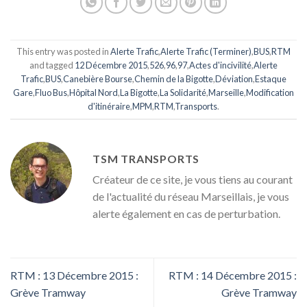
This entry was posted in
Alerte Trafic
,
Alerte Trafic (Terminer)
,
BUS
,
RTM
and tagged
12 Décembre 2015
,
526
,
96
,
97
,
Actes d'incivilité
,
Alerte
Trafic
,
BUS
,
Canebière Bourse
,
Chemin de la Bigotte
,
Déviation
,
Estaque
Gare
,
Fluo Bus
,
Hôpital Nord
,
La Bigotte
,
La Solidarité
,
Marseille
,
Modification
d'itinéraire
,
MPM
,
RTM
,
Transports
.
TSM TRANSPORTS
Créateur de ce site, je vous tiens au courant
de l'actualité du réseau Marseillais, je vous
alerte également en cas de perturbation.
RTM : 13 Décembre 2015 :
RTM : 14 Décembre 2015 :
Grève Tramway
Grève Tramway