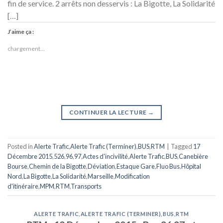
fin de service. 2 arrêts non desservis : La Bigotte, La Solidarité
[…]
J’aime ça :
chargement…
CONTINUER LA LECTURE
→
Posted in
Alerte Trafic
,
Alerte Trafic (Terminer)
,
BUS
,
RTM
|
Tagged
17
Décembre 2015
,
526
,
96
,
97
,
Actes d'incivilité
,
Alerte Trafic
,
BUS
,
Canebière
Bourse
,
Chemin de la Bigotte
,
Déviation
,
Estaque Gare
,
Fluo Bus
,
Hôpital
Nord
,
La Bigotte
,
La Solidarité
,
Marseille
,
Modification
d'itinéraire
,
MPM
,
RTM
,
Transports
ALERTE TRAFIC
,
ALERTE TRAFIC (TERMINER)
,
BUS
,
RTM