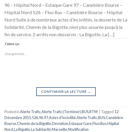
96 – Hôpital Nord – Estaque Gare 97 – Canebière Bourse –
Hôpital Nord 526 – Fluo Bus – Canebière Bourse – Hôpital
Nord Suite à de nombreux actes d’incivilités, la desserte de La
Solidarité, Chemin de la Bigotte, n’est plus assurée jusqu’à la
fin de service. 2 arrêts non desservis : La Bigotte, La […]
J’aime ça :
chargement…
CONTINUER LA LECTURE
→
Posted in
Alerte Trafic
,
Alerte Trafic (Terminer)
,
BUS
,
RTM
|
Tagged
12
Décembre 2015
,
526
,
96
,
97
,
Actes d'incivilité
,
Alerte Trafic
,
BUS
,
Canebière
Bourse
,
Chemin de la Bigotte
,
Déviation
,
Estaque Gare
,
Fluo Bus
,
Hôpital
Nord
,
La Bigotte
,
La Solidarité
,
Marseille
,
Modification