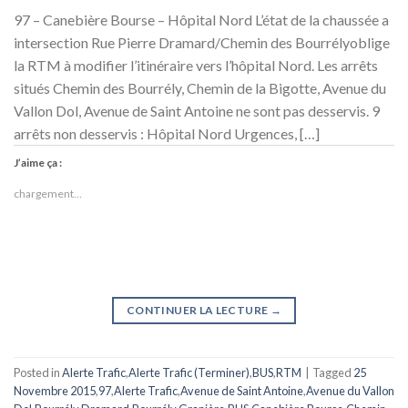
97 – Canebière Bourse – Hôpital Nord L’état de la chaussée a
intersection Rue Pierre Dramard/Chemin des Bourrélyoblige
la RTM à modifier l’itinéraire vers l’hôpital Nord. Les arrêts
situés Chemin des Bourrély, Chemin de la Bigotte, Avenue du
Vallon Dol, Avenue de Saint Antoine ne sont pas desservis. 9
arrêts non desservis : Hôpital Nord Urgences, […]
J’aime ça :
chargement…
CONTINUER LA LECTURE
→
Posted in
Alerte Trafic
,
Alerte Trafic (Terminer)
,
BUS
,
RTM
|
Tagged
25
Novembre 2015
,
97
,
Alerte Trafic
,
Avenue de Saint Antoine
,
Avenue du Vallon