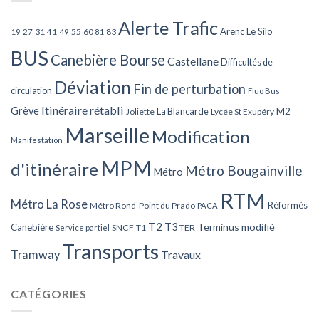
Alerte Trafic
Arenc Le Silo
27
31
49
55
60
83
19
41
81
BUS
Canebière Bourse
Castellane
Difficultés de
Déviation
Fin de perturbation
circulation
Fluo Bus
Itinéraire rétabli
Grève
La Blancarde
M2
Joliette
Lycée St Exupéry
Marseille
Modification
Manifestation
MPM
d'itinéraire
Métro Bougainville
Métro
RTM
Métro La Rose
Réformés
Métro Rond-Point du Prado
PACA
T2
T3
Terminus modifié
Canebière
SNCF
T1
TER
Service partiel
Transports
Tramway
Travaux
CATÉGORIES