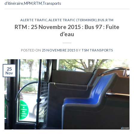
d'itinéraire
,
MPM
,
RTM
,
Transports
ALERTE TRAFIC
,
ALERTE TRAFIC (TERMINER)
,
BUS
,
RTM
RTM : 25 Novembre 2015 : Bus 97 : Fuite
d’eau
POSTED ON
25 NOVEMBRE 2015
BY
TSM TRANSPORTS
25
Nov