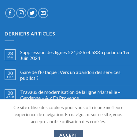
DERNIERS ARTICLES
Suppression des lignes 521,526 et 583 à partir du 1er
28
Mai
Juin 2024
Gare de l’Estaque : Vers un abandon des services
20
Déc
publics ?
Travaux de modernisation de la ligne Marseille –
28
Août
Gardanne – Aix En Provence
Ce site utilise des cookies pour vous offrir une meilleure
Fête du train à Miramas, le grand retour
27
expérience de navigation. En naviguant sur ce site, vous
Août
acceptez notre utilisation des cookies.
ACCEPT
Copyright 2026 © TSM TRANSPORTS