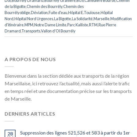
Dol
,
Bourrély Dramard
,
Bourrély Granière
,
BUS
,
Canebière Bourse
,
Chemin
de la Bigotte
,
Chemin des Bourrély
,
Chemin des
Bourrélyoblige
,
Déviation
,
Fuite d'eau
,
Hôpital E.Toulouse
,
Hôpital
Nord
,
Hôpital Nord Urgences
,
La Bigotte
,
La Solidarité
,
Marseille
,
Modification
d'itinéraire
,
MPM
,
Notre Dame Limite
,
Parc Kalliste
,
RTM
,
Rue Pierre
Dramard
,
Transports
,
Vallon d'Ol Bourrély
A PROPOS DE NOUS
Bienvenue dans la section dédiée aux transports de la région
Marseillaise, ici retrouvez l’actualité, mais aussi l’alerte trafic
en temps réel et une documentation précise sur les transports
de Marseille.
DERNIERS ARTICLES
Suppression des lignes 521,526 et 583 à partir du 1er
28