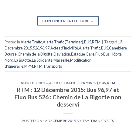
CONTINUER LA LECTURE
→
Posted in
Alerte Trafic
,
Alerte Trafic (Terminer)
,
BUS
,
RTM
|
Tagged
13
Décembre 2015
,
526
,
96
,
97
,
Actes d'incivilité
,
Alerte Trafic
,
BUS
,
Canebière
Bourse
,
Chemin de la Bigotte
,
Déviation
,
Estaque Gare
,
Fluo Bus
,
Hôpital
Nord
,
La Bigotte
,
La Solidarité
,
Marseille
,
Modification
d'itinéraire
,
MPM
,
RTM
,
Transports
ALERTE TRAFIC
,
ALERTE TRAFIC (TERMINER)
,
BUS
,
RTM
RTM : 12 Décembre 2015: Bus 96,97 et
Fluo Bus 526 : Chemin de La Bigotte non
desservi
POSTED ON
12 DÉCEMBRE 2015
BY
TSM TRANSPORTS