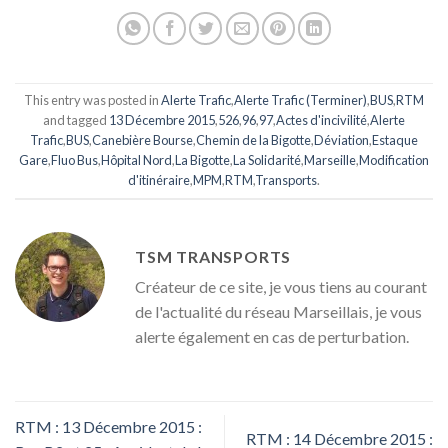
This entry was posted in
Alerte Trafic
,
Alerte Trafic (Terminer)
,
BUS
,
RTM
and tagged
13 Décembre 2015
,
526
,
96
,
97
,
Actes d'incivilité
,
Alerte
Trafic
,
BUS
,
Canebière Bourse
,
Chemin de la Bigotte
,
Déviation
,
Estaque
Gare
,
Fluo Bus
,
Hôpital Nord
,
La Bigotte
,
La Solidarité
,
Marseille
,
Modification
d'itinéraire
,
MPM
,
RTM
,
Transports
.
TSM TRANSPORTS
Créateur de ce site, je vous tiens au courant
de l'actualité du réseau Marseillais, je vous
alerte également en cas de perturbation.
RTM : 13 Décembre 2015 :
RTM : 14 Décembre 2015 :