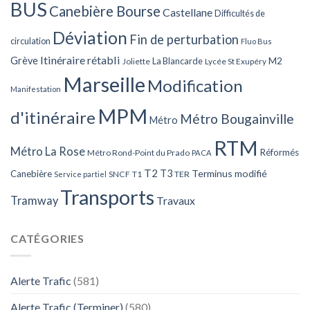
BUS
Canebière Bourse
Castellane
Difficultés de
Déviation
Fin de perturbation
circulation
Fluo Bus
Itinéraire rétabli
Grève
La Blancarde
M2
Joliette
Lycée St Exupéry
Marseille
Modification
Manifestation
MPM
d'itinéraire
Métro Bougainville
Métro
RTM
Métro La Rose
Réformés
Métro Rond-Point du Prado
PACA
T2
T3
Terminus modifié
Canebière
SNCF
T1
TER
Service partiel
Transports
Tramway
Travaux
CATÉGORIES
Alerte Trafic
(581)
Alerte Trafic (Terminer)
(580)