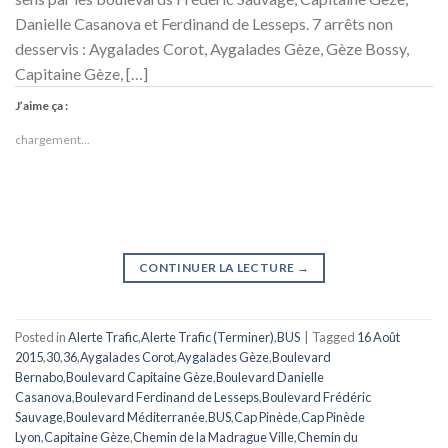
Danielle Casanova et Ferdinand de Lesseps. 7 arrêts non
desservis : Aygalades Corot, Aygalades Gèze, Gèze Bossy,
Capitaine Gèze, […]
J’aime ça :
chargement…
CONTINUER LA LECTURE
→
Posted in
Alerte Trafic
,
Alerte Trafic (Terminer)
,
BUS
|
Tagged
16 Août
2015
,
30
,
36
,
Aygalades Corot
,
Aygalades Gèze
,
Boulevard
Bernabo
,
Boulevard Capitaine Gèze
,
Boulevard Danielle
Casanova
,
Boulevard Ferdinand de Lesseps
,
Boulevard Frédéric
Sauvage
,
Boulevard Méditerranée
,
BUS
,
Cap Pinède
,
Cap Pinède
Lyon
,
Capitaine Gèze
,
Chemin de la Madrague Ville
,
Chemin du