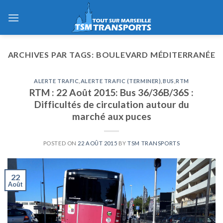
Skip
to
content
ARCHIVES PAR TAGS:
BOULEVARD MÉDITERRANÉE
ALERTE TRAFIC
,
ALERTE TRAFIC (TERMINER)
,
BUS
,
RTM
RTM : 22 Août 2015: Bus 36/36B/36S :
Difficultés de circulation autour du
marché aux puces
POSTED ON
22 AOÛT 2015
BY
TSM TRANSPORTS
22
Août