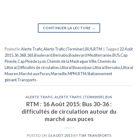
CONTINUER LA LECTURE
→
Posted in
Alerte Trafic
,
Alerte Trafic (Terminer)
,
BUS
,
RTM
|
Tagged
22 Août
2015
,
36
,
36B
,
36S
,
Boulevard Bernabo
,
Boulevard Méditerranée
,
BUS
,
Cap
Pinède
,
Cap Pinède Lyon
,
Chemin de la Madrague Ville
,
Chemin du
Littoral
,
Difficultés de circulation
,
Littoral Beauséjour
,
Littoral Bernabo
,
Littoral
Mouren
,
Marché aux Puces
,
Marseille
,
MPM
,
RTM
,
Stationnement
gênant
,
Transports
ALERTE TRAFIC
,
ALERTE TRAFIC (TERMINER)
,
BUS
RTM : 16 Août 2015: Bus 30-36 :
difficultés de circulation autour du
marché aux puces
POSTED ON
16 AOÛT 2015
BY
TSM TRANSPORTS