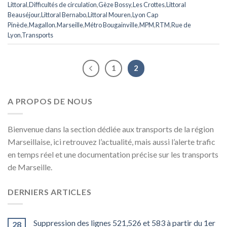
Littoral
,
Difficultés de circulation
,
Gèze Bossy
,
Les Crottes
,
Littoral
Beauséjour
,
Littoral Bernabo
,
Littoral Mouren
,
Lyon Cap
Pinède
,
Magallon
,
Marseille
,
Métro Bougainville
,
MPM
,
RTM
,
Rue de
Lyon
,
Transports
1
2
A PROPOS DE NOUS
Bienvenue dans la section dédiée aux transports de la région
Marseillaise, ici retrouvez l’actualité, mais aussi l’alerte trafic
en temps réel et une documentation précise sur les transports
de Marseille.
DERNIERS ARTICLES
Suppression des lignes 521,526 et 583 à partir du 1er
28