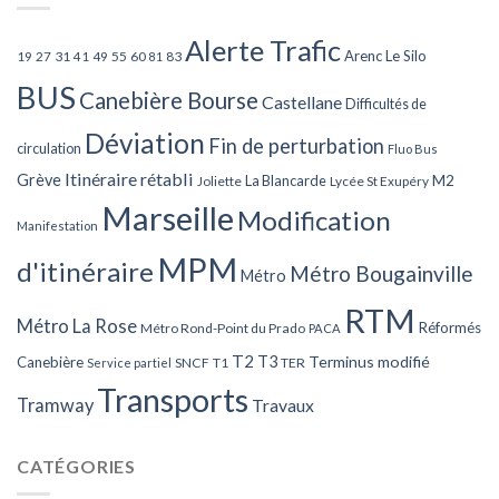
Alerte Trafic
Arenc Le Silo
27
31
49
55
60
83
19
41
81
BUS
Canebière Bourse
Castellane
Difficultés de
Déviation
Fin de perturbation
circulation
Fluo Bus
Itinéraire rétabli
Grève
La Blancarde
M2
Joliette
Lycée St Exupéry
Marseille
Modification
Manifestation
MPM
d'itinéraire
Métro Bougainville
Métro
RTM
Métro La Rose
Réformés
Métro Rond-Point du Prado
PACA
T2
T3
Terminus modifié
Canebière
SNCF
T1
TER
Service partiel
Transports
Tramway
Travaux
CATÉGORIES