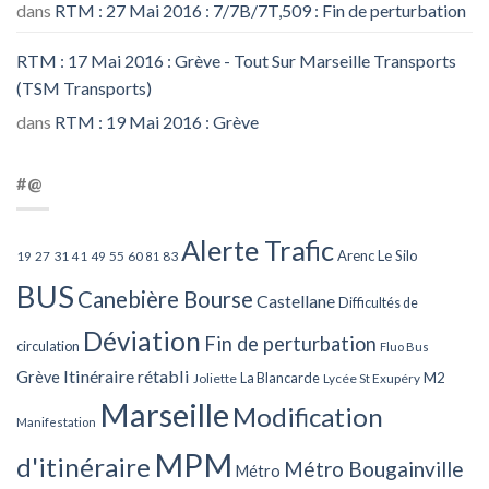
dans
RTM : 27 Mai 2016 : 7/7B/7T,509 : Fin de perturbation
RTM : 17 Mai 2016 : Grève - Tout Sur Marseille Transports
(TSM Transports)
dans
RTM : 19 Mai 2016 : Grève
#@
Alerte Trafic
Arenc Le Silo
27
31
49
55
60
83
19
41
81
BUS
Canebière Bourse
Castellane
Difficultés de
Déviation
Fin de perturbation
circulation
Fluo Bus
Itinéraire rétabli
Grève
La Blancarde
M2
Joliette
Lycée St Exupéry
Marseille
Modification
Manifestation
MPM
d'itinéraire
Métro Bougainville
Métro