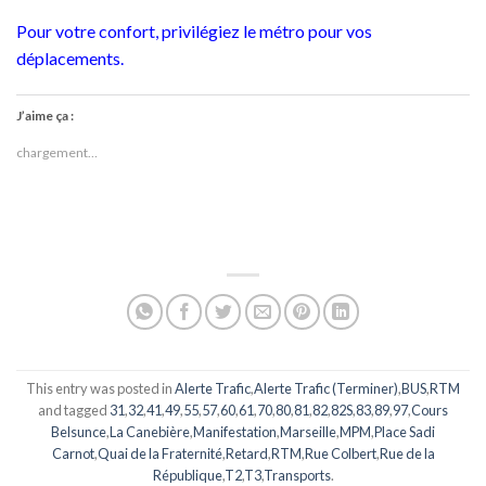
Pour votre confort, privilégiez le métro pour vos
déplacements.
J’aime ça :
chargement…
This entry was posted in
Alerte Trafic
,
Alerte Trafic (Terminer)
,
BUS
,
RTM
and tagged
31
,
32
,
41
,
49
,
55
,
57
,
60
,
61
,
70
,
80
,
81
,
82
,
82S
,
83
,
89
,
97
,
Cours
Belsunce
,
La Canebière
,
Manifestation
,
Marseille
,
MPM
,
Place Sadi
Carnot
,
Quai de la Fraternité
,
Retard
,
RTM
,
Rue Colbert
,
Rue de la
République
,
T2
,
T3
,
Transports
.