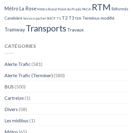
RTM
Métro La Rose
Réformés
Métro Rond-Point du Prado
PACA
T2
T3
Terminus modifié
Canebière
SNCF
T1
TER
Service partiel
Transports
Tramway
Travaux
CATÉGORIES
Alerte Trafic
(581)
Alerte Trafic (Terminer)
(580)
BUS
(500)
Cartreize
(1)
Divers
(58)
Les midibus
(1)
Métro
(65)