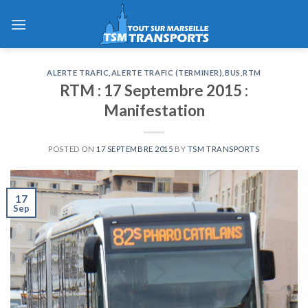
Skip
to
content
ALERTE TRAFIC
,
ALERTE TRAFIC (TERMINER)
,
BUS
,
RTM
RTM : 17 Septembre 2015 :
Manifestation
POSTED ON
17 SEPTEMBRE 2015
BY
TSM TRANSPORTS
17
Sep