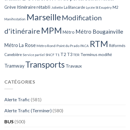
Itinéraire rétabli
Grève
La Blancarde
M2
Joliette
Lycée St Exupéry
Marseille
Modification
Manifestation
MPM
d'itinéraire
Métro Bougainville
Métro
RTM
Métro La Rose
Réformés
Métro Rond-Point du Prado
PACA
T2
T3
Terminus modifié
Canebière
SNCF
T1
TER
Service partiel
Transports
Tramway
Travaux
CATÉGORIES
Alerte Trafic
(581)
Alerte Trafic (Terminer)
(580)
BUS
(500)