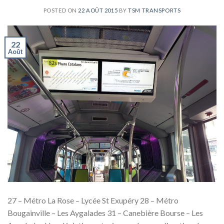
POSTED ON
22 AOÛT 2015
BY
TSM TRANSPORTS
22
Août
27 – Métro La Rose – Lycée St Exupéry 28 – Métro
Bougainville – Les Aygalades 31 – Canebière Bourse – Les