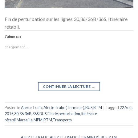
Fin de perturbation sur les lignes 30,36/36B/36S, Itinéraire
rétabli.
J’aime ça :
chargement…
CONTINUER LA LECTURE
→
Posted in
Alerte Trafic
,
Alerte Trafic (Terminer)
,
BUS
,
RTM
|
Tagged
22 Août
2015
,
30
,
36
,
36B
,
36S
,
BUS
,
Fin de perturbation
,
Itinéraire
rétabli
,
Marseille
,
MPM
,
RTM
,
Transports
ALERTE TRAFIC
,
ALERTE TRAFIC (TERMINER)
,
BUS
,
RTM