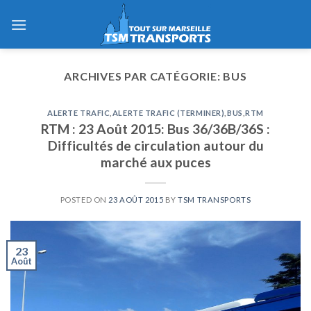
Skip
to
content
ARCHIVES PAR CATÉGORIE:
BUS
ALERTE TRAFIC
,
ALERTE TRAFIC (TERMINER)
,
BUS
,
RTM
RTM : 23 Août 2015: Bus 36/36B/36S :
Difficultés de circulation autour du
marché aux puces
POSTED ON
23 AOÛT 2015
BY
TSM TRANSPORTS
23
Août