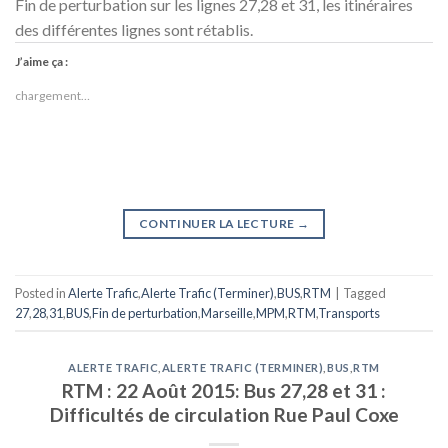
Fin de perturbation sur les lignes 27,28 et 31, les itinéraires
des différentes lignes sont rétablis.
J’aime ça :
chargement…
CONTINUER LA LECTURE
→
Posted in
Alerte Trafic
,
Alerte Trafic (Terminer)
,
BUS
,
RTM
|
Tagged
27
,
28
,
31
,
BUS
,
Fin de perturbation
,
Marseille
,
MPM
,
RTM
,
Transports
ALERTE TRAFIC
,
ALERTE TRAFIC (TERMINER)
,
BUS
,
RTM
RTM : 22 Août 2015: Bus 27,28 et 31 :
Difficultés de circulation Rue Paul Coxe