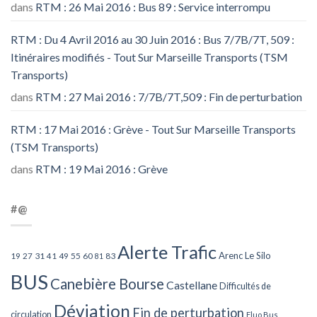
dans
RTM : 26 Mai 2016 : Bus 89 : Service interrompu
RTM : Du 4 Avril 2016 au 30 Juin 2016 : Bus 7/7B/7T, 509 :
Itinéraires modifiés - Tout Sur Marseille Transports (TSM
Transports)
dans
RTM : 27 Mai 2016 : 7/7B/7T,509 : Fin de perturbation
RTM : 17 Mai 2016 : Grève - Tout Sur Marseille Transports
(TSM Transports)
dans
RTM : 19 Mai 2016 : Grève
#@
Alerte Trafic
Arenc Le Silo
27
31
49
55
60
83
19
41
81
BUS
Canebière Bourse
Castellane
Difficultés de
Déviation
Fin de perturbation
circulation
Fluo Bus