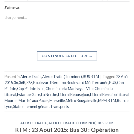
J’aime ça :
chargement…
CONTINUER LA LECTURE
→
Posted in
Alerte Trafic
,
Alerte Trafic (Terminer)
,
BUS
,
RTM
|
Tagged
23 Août
2015
,
36
,
36B
,
36S
,
Boulevard Bernabo
,
Boulevard Méditerranée
,
BUS
,
Cap
Pinède
,
Cap Pinède Lyon
,
Chemin de la Madrague Ville
,
Chemin du
Littoral
,
Estaque Gare
,
La Nerthe
,
Littoral Beauséjour
,
Littoral Bernabo
,
Littoral
Mouren
,
Marché aux Puces
,
Marseille
,
Métro Bougainville
,
MPM
,
RTM
,
Rue de
Lyon
,
Stationnement gênant
,
Transports
ALERTE TRAFIC
,
ALERTE TRAFIC (TERMINER)
,
BUS
,
RTM
RTM : 23 Août 2015: Bus 30 : Opération