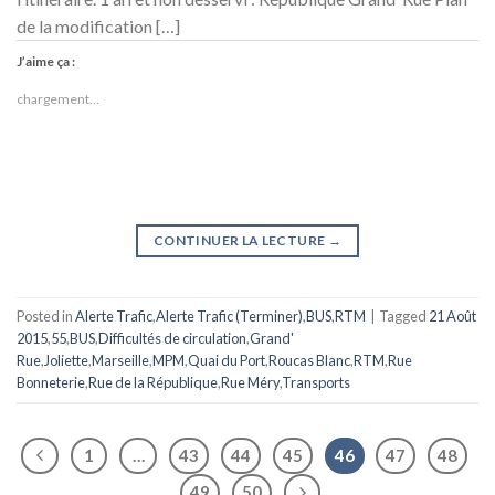
de la modification […]
J’aime ça :
chargement…
CONTINUER LA LECTURE
→
Posted in
Alerte Trafic
,
Alerte Trafic (Terminer)
,
BUS
,
RTM
|
Tagged
21 Août
2015
,
55
,
BUS
,
Difficultés de circulation
,
Grand'
Rue
,
Joliette
,
Marseille
,
MPM
,
Quai du Port
,
Roucas Blanc
,
RTM
,
Rue
Bonneterie
,
Rue de la République
,
Rue Méry
,
Transports
1
…
43
44
45
46
47
48
49
50