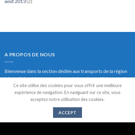
août 2013
(2)
A PROPOS DE NOUS
Bienvenue dans la section dédiée aux transports de la région
Marseillaise, ici retrouvez l'actualité, mais aussi l'alerte trafic
Ce site utilise des cookies pour vous offrir une meilleure
en temps réel et une documentation précise sur les transports
expérience de navigation. En naviguant sur ce site, vous
de Marseille.
acceptez notre utilisation des cookies.
ACCEPT
DERNIERS ARTICLES