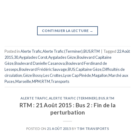
CONTINUER LA LECTURE
→
Posted in
Alerte Trafic
,
Alerte Trafic (Terminer)
,
BUS
,
RTM
|
Tagged
22 Août
2015
,
30
,
Aygalades Corot
,
Aygalades Gèze
,
Boulevard Capitaine
Gèze
,
Boulevard Danielle Casanova
,
Boulevard Ferdinand de
Lesseps
,
Boulevard Frédéric Sauvage
,
BUS
,
Capitaine Gèze
,
Difficultés de
circulation
,
Gèze Bossy
,
Les Crottes
,
Lyon Cap Pinède
,
Magallon
,
Marché aux
Puces
,
Marseille
,
MPM
,
RTM
,
Transports
ALERTE TRAFIC
,
ALERTE TRAFIC (TERMINER)
,
BUS
,
RTM
RTM : 21 Août 2015 : Bus 2 : Fin de la
perturbation
POSTED ON
21 AOÛT 2015
BY
TSM TRANSPORTS