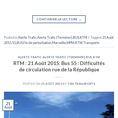
CONTINUER LA LECTURE
→
Posted in
Alerte Trafic
,
Alerte Trafic (Terminer)
,
BUS
,
RTM
|
Tagged
21 Août
2015
,
55
,
BUS
,
Fin de perturbation
,
Marseille
,
MPM
,
RTM
,
Transports
ALERTE TRAFIC
,
ALERTE TRAFIC (TERMINER)
,
BUS
,
RTM
RTM : 21 Août 2015: Bus 55 : Difficultés
de circulation rue de la République
POSTED ON
21 AOÛT 2015
BY
TSM TRANSPORTS
21
Août