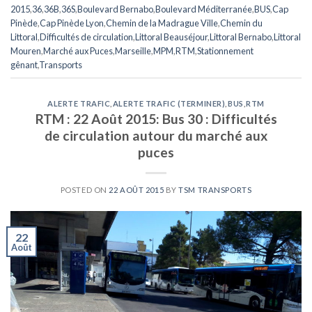
2015
,
36
,
36B
,
36S
,
Boulevard Bernabo
,
Boulevard Méditerranée
,
BUS
,
Cap
Pinède
,
Cap Pinède Lyon
,
Chemin de la Madrague Ville
,
Chemin du
Littoral
,
Difficultés de circulation
,
Littoral Beauséjour
,
Littoral Bernabo
,
Littoral
Mouren
,
Marché aux Puces
,
Marseille
,
MPM
,
RTM
,
Stationnement
gênant
,
Transports
ALERTE TRAFIC
,
ALERTE TRAFIC (TERMINER)
,
BUS
,
RTM
RTM : 22 Août 2015: Bus 30 : Difficultés
de circulation autour du marché aux
puces
POSTED ON
22 AOÛT 2015
BY
TSM TRANSPORTS
22
Août