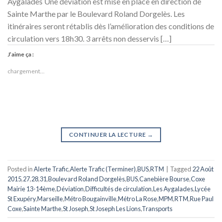
Aygalades Une déviation est mise en place en direction de
Sainte Marthe par le Boulevard Roland Dorgelès. Les
itinéraires seront rétablis dès l’amélioration des conditions de
circulation vers 18h30. 3 arrêts non desservis […]
J’aime ça :
chargement…
CONTINUER LA LECTURE
→
Posted in
Alerte Trafic
,
Alerte Trafic (Terminer)
,
BUS
,
RTM
|
Tagged
22 Août
2015
,
27
,
28
,
31
,
Boulevard Roland Dorgelès
,
BUS
,
Canebière Bourse
,
Coxe
Mairie 13-14ème
,
Déviation
,
Difficultés de circulation
,
Les Aygalades
,
Lycée
St Exupéry
,
Marseille
,
Métro Bougainville
,
Métro La Rose
,
MPM
,
RTM
,
Rue Paul
Coxe
,
Sainte Marthe
,
St Joseph
,
St Joseph Les Lions
,
Transports