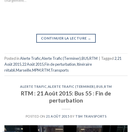
chargement…
CONTINUER LA LECTURE
→
Posted in
Alerte Trafic
,
Alerte Trafic (Terminer)
,
BUS
,
RTM
|
Tagged
2
,
21
Août 2015
,
22 Août 2015
,
Fin de perturbation
,
Itinéraire
rétabli
,
Marseille
,
MPM
,
RTM
,
Transports
ALERTE TRAFIC
,
ALERTE TRAFIC (TERMINER)
,
BUS
,
RTM
RTM : 21 Août 2015: Bus 55 : Fin de
perturbation
POSTED ON
21 AOÛT 2015
BY
TSM TRANSPORTS