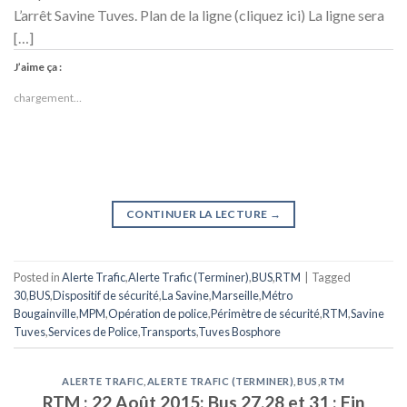
L’arrêt Savine Tuves. Plan de la ligne (cliquez ici) La ligne sera
[…]
J’aime ça :
chargement…
CONTINUER LA LECTURE
→
Posted in
Alerte Trafic
,
Alerte Trafic (Terminer)
,
BUS
,
RTM
|
Tagged
30
,
BUS
,
Dispositif de sécurité
,
La Savine
,
Marseille
,
Métro
Bougainville
,
MPM
,
Opération de police
,
Périmètre de sécurité
,
RTM
,
Savine
Tuves
,
Services de Police
,
Transports
,
Tuves Bosphore
ALERTE TRAFIC
,
ALERTE TRAFIC (TERMINER)
,
BUS
,
RTM
RTM : 22 Août 2015: Bus 27,28 et 31 : Fin