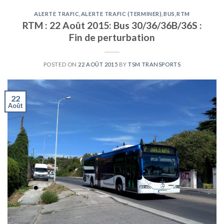
ALERTE TRAFIC
,
ALERTE TRAFIC (TERMINER)
,
BUS
,
RTM
RTM : 22 Août 2015: Bus 30/36/36B/36S :
Fin de perturbation
POSTED ON
22 AOÛT 2015
BY
TSM TRANSPORTS
22
Août