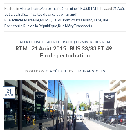
Posted in
Alerte Trafic
,
Alerte Trafic (Terminer)
,
BUS
,
RTM
|
Tagged
21 Août
2015
,
55
,
BUS
,
Difficultés de circulation
,
Grand'
Rue
,
Joliette
,
Marseille
,
MPM
,
Quai du Port
,
Roucas Blanc
,
RTM
,
Rue
Bonneterie
,
Rue de la République
,
Rue Méry
,
Transports
ALERTE TRAFIC
,
ALERTE TRAFIC (TERMINER)
,
BUS
,
RTM
RTM : 21 Août 2015 : BUS 33/33 ET 49 :
Fin de perturbation
POSTED ON
21 AOÛT 2015
BY
TSM TRANSPORTS
21
Août