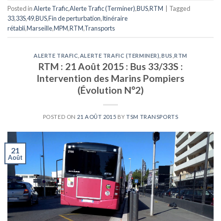
Posted in
Alerte Trafic
,
Alerte Trafic (Terminer)
,
BUS
,
RTM
|
Tagged
33
,
33S
,
49
,
BUS
,
Fin de perturbation
,
Itinéraire
rétabli
,
Marseille
,
MPM
,
RTM
,
Transports
ALERTE TRAFIC
,
ALERTE TRAFIC (TERMINER)
,
BUS
,
RTM
RTM : 21 Août 2015 : Bus 33/33S :
Intervention des Marins Pompiers
(Évolution N°2)
POSTED ON
21 AOÛT 2015
BY
TSM TRANSPORTS
21
Août