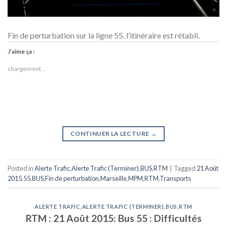
Fin de perturbation sur la ligne 55, l’itinéraire est rétabli.
J’aime ça :
chargement…
CONTINUER LA LECTURE
→
Posted in
Alerte Trafic
,
Alerte Trafic (Terminer)
,
BUS
,
RTM
|
Tagged
21 Août
2015
,
55
,
BUS
,
Fin de perturbation
,
Marseille
,
MPM
,
RTM
,
Transports
ALERTE TRAFIC
,
ALERTE TRAFIC (TERMINER)
,
BUS
,
RTM
RTM : 21 Août 2015: Bus 55 : Difficultés