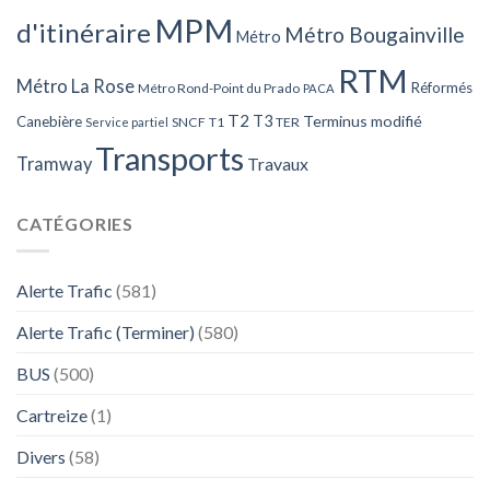
MPM
d'itinéraire
Métro Bougainville
Métro
RTM
Métro La Rose
Réformés
Métro Rond-Point du Prado
PACA
T2
T3
Terminus modifié
Canebière
SNCF
T1
TER
Service partiel
Transports
Tramway
Travaux
CATÉGORIES
Alerte Trafic
(581)
Alerte Trafic (Terminer)
(580)
BUS
(500)
Cartreize
(1)
Divers
(58)