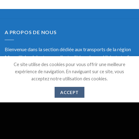
A PROPOS DE NOUS
Bienvenue dans la section dédiée aux transports de la région
Marseillaise, ici retrouvez l'actualité, mais aussi l'alerte trafic
Ce site utilise des cookies pour vous offrir une meilleure
en temps réel et une documentation précise sur les transports
expérience de navigation. En naviguant sur ce site, vous
de Marseille.
acceptez notre utilisation des cookies.
ACCEPT
DERNIERS ARTICLES
Suppression des lignes 521,526 et 583 à partir du 1er
28
Mai
Juin 2024