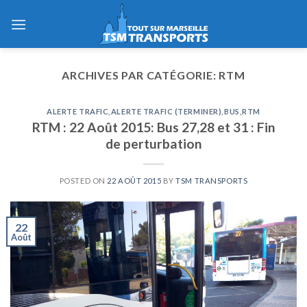
Skip
to
content
ARCHIVES PAR CATÉGORIE:
RTM
ALERTE TRAFIC
,
ALERTE TRAFIC (TERMINER)
,
BUS
,
RTM
RTM : 22 Août 2015: Bus 27,28 et 31 : Fin
de perturbation
POSTED ON
22 AOÛT 2015
BY
TSM TRANSPORTS
22
Août