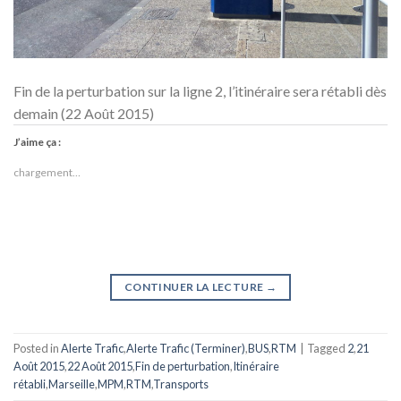
Fin de la perturbation sur la ligne 2, l’itinéraire sera rétabli dès
demain (22 Août 2015)
J’aime ça :
chargement…
CONTINUER LA LECTURE
→
Posted in
Alerte Trafic
,
Alerte Trafic (Terminer)
,
BUS
,
RTM
|
Tagged
2
,
21
Août 2015
,
22 Août 2015
,
Fin de perturbation
,
Itinéraire
rétabli
,
Marseille
,
MPM
,
RTM
,
Transports