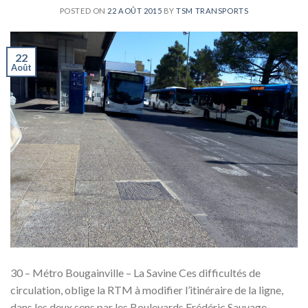
POSTED ON
22 AOÛT 2015
BY
TSM TRANSPORTS
22
Août
30 – Métro Bougainville – La Savine Ces difficultés de
circulation, oblige la RTM à modifier l’itinéraire de la ligne,
dans les deux sens par les Boulevards Frédéric Sauvage,