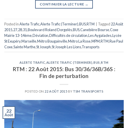
CONTINUER LA LECTURE
→
Posted in
Alerte Trafic
,
Alerte Trafic (Terminer)
,
BUS
,
RTM
|
Tagged
22 Août
2015
,
27
,
28
,
31
,
Boulevard Roland Dorgelès
,
BUS
,
Canebière Bourse
,
Coxe
Mairie 13-14ème
,
Déviation
,
Difficultés de circulation
,
Les Aygalades
,
Lycée
St Exupéry
,
Marseille
,
Métro Bougainville
,
Métro La Rose
,
MPM
,
RTM
,
Rue Paul
Coxe
,
Sainte Marthe
,
St Joseph
,
St Joseph Les Lions
,
Transports
ALERTE TRAFIC
,
ALERTE TRAFIC (TERMINER)
,
BUS
,
RTM
RTM : 22 Août 2015: Bus 30/36/36B/36S :
Fin de perturbation
POSTED ON
22 AOÛT 2015
BY
TSM TRANSPORTS
22
Août