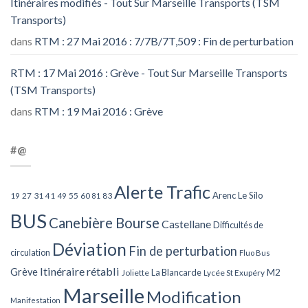
Itinéraires modifiés - Tout Sur Marseille Transports (TSM
Transports)
dans
RTM : 27 Mai 2016 : 7/7B/7T,509 : Fin de perturbation
RTM : 17 Mai 2016 : Grève - Tout Sur Marseille Transports
(TSM Transports)
dans
RTM : 19 Mai 2016 : Grève
#@
Alerte Trafic
Arenc Le Silo
27
31
49
55
60
83
19
41
81
BUS
Canebière Bourse
Castellane
Difficultés de
Déviation
Fin de perturbation
circulation
Fluo Bus
Itinéraire rétabli
Grève
La Blancarde
M2
Joliette
Lycée St Exupéry
Marseille
Modification
Manifestation