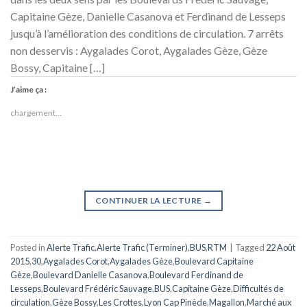
Capitaine Gèze, Danielle Casanova et Ferdinand de Lesseps
jusqu’à l’amélioration des conditions de circulation. 7 arrêts
non desservis : Aygalades Corot, Aygalades Gèze, Gèze
Bossy, Capitaine […]
J’aime ça :
chargement…
CONTINUER LA LECTURE
→
Posted in
Alerte Trafic
,
Alerte Trafic (Terminer)
,
BUS
,
RTM
|
Tagged
22 Août
2015
,
30
,
Aygalades Corot
,
Aygalades Gèze
,
Boulevard Capitaine
Gèze
,
Boulevard Danielle Casanova
,
Boulevard Ferdinand de
Lesseps
,
Boulevard Frédéric Sauvage
,
BUS
,
Capitaine Gèze
,
Difficultés de
circulation
,
Gèze Bossy
,
Les Crottes
,
Lyon Cap Pinède
,
Magallon
,
Marché aux