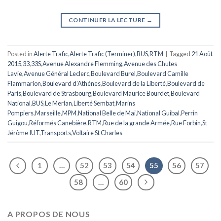
CONTINUER LA LECTURE
→
Posted in
Alerte Trafic
,
Alerte Trafic (Terminer)
,
BUS
,
RTM
|
Tagged
21 Août
2015
,
33
,
33S
,
Avenue Alexandre Flemming
,
Avenue des Chutes
Lavie
,
Avenue Général Leclerc
,
Boulevard Burel
,
Boulevard Camille
Flammarion
,
Boulevard d'Athénes
,
Boulevard de la Liberté
,
Boulevard de
Paris
,
Boulevard de Strasbourg
,
Boulevard Maurice Bourdet
,
Boulevard
National
,
BUS
,
Le Merlan
,
Liberté Sembat
,
Marins
Pompiers
,
Marseille
,
MPM
,
National Belle de Mai
,
National Guibal
,
Perrin
Guigou
,
Réformés Canebière
,
RTM
,
Rue de la grande Armée
,
Rue Forbin
,
St
Jérôme IUT
,
Transports
,
Voltaire St Charles
1
…
52
53
54
55
56
57
58
…
60
A PROPOS DE NOUS