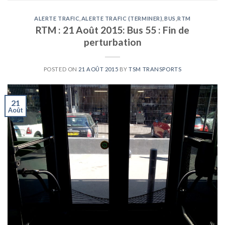
ALERTE TRAFIC
,
ALERTE TRAFIC (TERMINER)
,
BUS
,
RTM
RTM : 21 Août 2015: Bus 55 : Fin de
perturbation
POSTED ON
21 AOÛT 2015
BY
TSM TRANSPORTS
21
Août