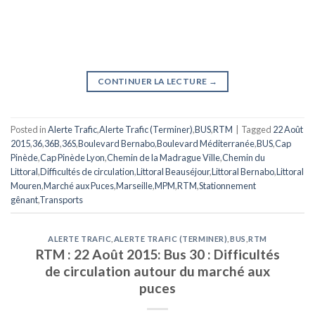
CONTINUER LA LECTURE
→
Posted in
Alerte Trafic
,
Alerte Trafic (Terminer)
,
BUS
,
RTM
|
Tagged
22 Août
2015
,
36
,
36B
,
36S
,
Boulevard Bernabo
,
Boulevard Méditerranée
,
BUS
,
Cap
Pinède
,
Cap Pinède Lyon
,
Chemin de la Madrague Ville
,
Chemin du
Littoral
,
Difficultés de circulation
,
Littoral Beauséjour
,
Littoral Bernabo
,
Littoral
Mouren
,
Marché aux Puces
,
Marseille
,
MPM
,
RTM
,
Stationnement
gênant
,
Transports
ALERTE TRAFIC
,
ALERTE TRAFIC (TERMINER)
,
BUS
,
RTM
RTM : 22 Août 2015: Bus 30 : Difficultés
de circulation autour du marché aux
puces