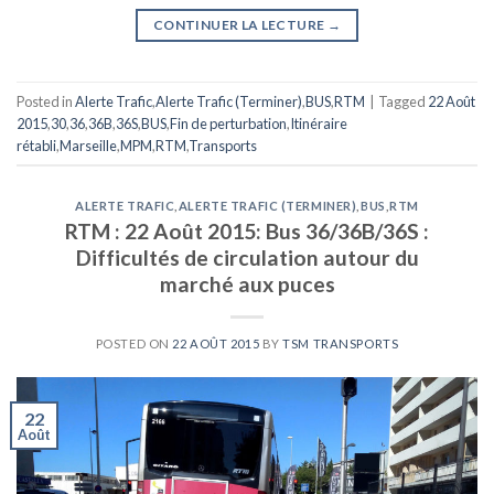
CONTINUER LA LECTURE
→
Posted in
Alerte Trafic
,
Alerte Trafic (Terminer)
,
BUS
,
RTM
|
Tagged
22 Août
2015
,
30
,
36
,
36B
,
36S
,
BUS
,
Fin de perturbation
,
Itinéraire
rétabli
,
Marseille
,
MPM
,
RTM
,
Transports
ALERTE TRAFIC
,
ALERTE TRAFIC (TERMINER)
,
BUS
,
RTM
RTM : 22 Août 2015: Bus 36/36B/36S :
Difficultés de circulation autour du
marché aux puces
POSTED ON
22 AOÛT 2015
BY
TSM TRANSPORTS
22
Août