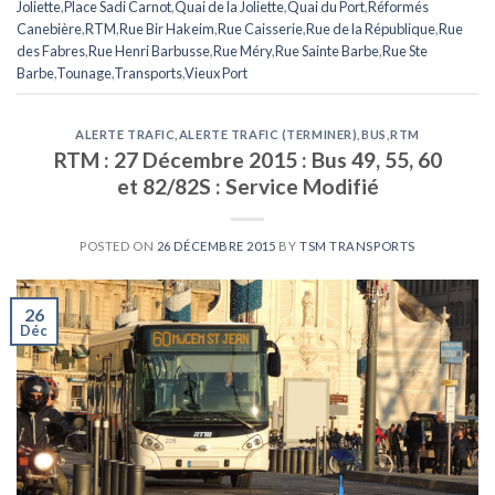
Joliette
,
Place Sadi Carnot
,
Quai de la Joliette
,
Quai du Port
,
Réformés
Canebière
,
RTM
,
Rue Bir Hakeim
,
Rue Caisserie
,
Rue de la République
,
Rue
des Fabres
,
Rue Henri Barbusse
,
Rue Méry
,
Rue Sainte Barbe
,
Rue Ste
Barbe
,
Tounage
,
Transports
,
Vieux Port
ALERTE TRAFIC
,
ALERTE TRAFIC (TERMINER)
,
BUS
,
RTM
RTM : 27 Décembre 2015 : Bus 49, 55, 60
et 82/82S : Service Modifié
POSTED ON
26 DÉCEMBRE 2015
BY
TSM TRANSPORTS
26
Déc