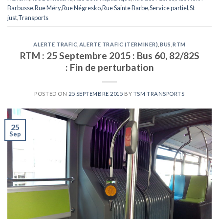
Barbusse
,
Rue Méry
,
Rue Négresko
,
Rue Sainte Barbe
,
Service partiel
,
St
just
,
Transports
ALERTE TRAFIC
,
ALERTE TRAFIC (TERMINER)
,
BUS
,
RTM
RTM : 25 Septembre 2015 : Bus 60, 82/82S
: Fin de perturbation
POSTED ON
25 SEPTEMBRE 2015
BY
TSM TRANSPORTS
25
Sep