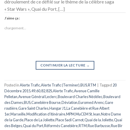
déroulement de ce défilé sur le thème de la célèbre saga
« Star Wars », Quai du Port, […]
J’aime ça :
chargement…
CONTINUER LA LECTURE
→
Posted in
Alerte Trafic
,
Alerte Trafic (Terminer)
,
BUS
,
RTM
|
Tagged
20
Décembre 2015
,
49
,
60
,
82
,
82S
,
Alerte Trafic
,
Avenue Camille
Pelletan
,
Avenue Général Leclerc
,
Boulevard Charles Nédélec
,
Boulevard
des Dames
,
BUS
,
Canebière Bourse
,
Déviation
,
Euromed Arenc
,
Gare
routière
,
Gare Saint Charles
,
Hangar J1
,
La Canebière et Rue Albert
1er
,
Marseille
,
Modification d'itinéraire
,
MPM
,
MuCEM St Jean
,
Notre Dame
de la Garde
,
Place de La Joliette
,
Place Sadi Carnot
,
Quai de la Joliette
,
Quai
des Belges
,
Quai du Port
,
Réformés Canebière
,
RTM
,
Rue Barbusse
,
Rue Bir