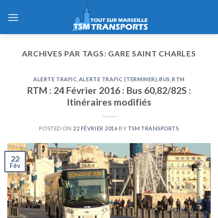
Skip
to
content
ARCHIVES PAR TAGS:
GARE SAINT CHARLES
ALERTE TRAFIC
,
ALERTE TRAFIC (TERMINER)
,
BUS
,
RTM
RTM : 24 Février 2016 : Bus 60,82/82S :
Itinéraires modifiés
POSTED ON
22 FÉVRIER 2016
BY
TSM TRANSPORTS
22
Fév