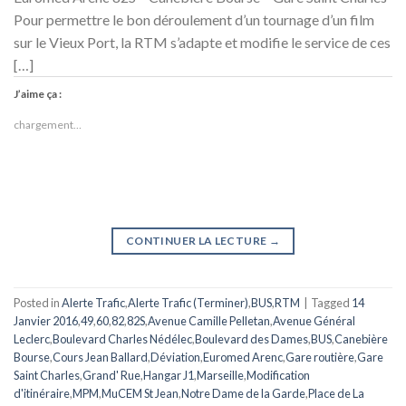
Pour permettre le bon déroulement d’un tournage d’un film
sur le Vieux Port, la RTM s’adapte et modifie le service de ces
[…]
J’aime ça :
chargement…
CONTINUER LA LECTURE
→
Posted in
Alerte Trafic
,
Alerte Trafic (Terminer)
,
BUS
,
RTM
|
Tagged
14
Janvier 2016
,
49
,
60
,
82
,
82S
,
Avenue Camille Pelletan
,
Avenue Général
Leclerc
,
Boulevard Charles Nédélec
,
Boulevard des Dames
,
BUS
,
Canebière
Bourse
,
Cours Jean Ballard
,
Déviation
,
Euromed Arenc
,
Gare routière
,
Gare
Saint Charles
,
Grand' Rue
,
Hangar J1
,
Marseille
,
Modification
d'itinéraire
,
MPM
,
MuCEM St Jean
,
Notre Dame de la Garde
,
Place de La