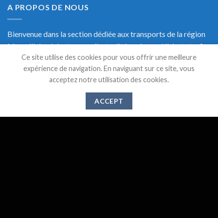
A PROPOS DE NOUS
Bienvenue dans la section dédiée aux transports de la région
Marseillaise, ici retrouvez l'actualité, mais aussi l'alerte trafic
Ce site utilise des cookies pour vous offrir une meilleure
en temps réel et une documentation précise sur les transports
expérience de navigation. En naviguant sur ce site, vous
de Marseille.
acceptez notre utilisation des cookies.
ACCEPT
DERNIERS ARTICLES
Suppression des lignes 521,526 et 583 à partir du 1er
28
Mai
Juin 2024
Gare de l’Estaque : Vers un abandon des services
20
Déc
publics ?