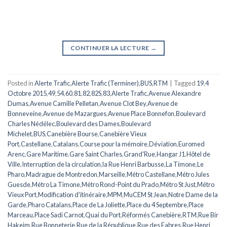
CONTINUER LA LECTURE
→
Posted in
Alerte Trafic
,
Alerte Trafic (Terminer)
,
BUS
,
RTM
|
Tagged
19
,
4
Octobre 2015
,
49
,
54
,
60
,
81
,
82
,
82S
,
83
,
Alerte Trafic
,
Avenue Alexandre
Dumas
,
Avenue Camille Pelletan
,
Avenue Clot Bey
,
Avenue de
Bonneveine
,
Avenue de Mazargues
,
Avenue Place Bonnefon
,
Boulevard
Charles Nédélec
,
Boulevard des Dames
,
Boulevard
Michelet
,
BUS
,
Canebière Bourse
,
Canebière Vieux
Port
,
Castellane
,
Catalans
,
Course pour la mémoire
,
Déviation
,
Euromed
Arenc
,
Gare Maritime
,
Gare Saint Charles
,
Grand'Rue
,
Hangar J1
,
Hôtel de
Ville
,
Interruption de la circulation
,
la Rue Henri Barbusse
,
La Timone
,
Le
Pharo
,
Madrague de Montredon
,
Marseille
,
Métro Castellane
,
Métro Jules
Guesde
,
Métro La Timone
,
Métro Rond-Point du Prado
,
Métro St Just
,
Métro
Vieux Port
,
Modification d'itinéraire
,
MPM
,
MuCEM St Jean
,
Notre Dame de la
Garde
,
Pharo Catalans
,
Place de La Joliette
,
Place du 4 Septembre
,
Place
Marceau
,
Place Sadi Carnot
,
Quai du Port
,
Réformés Canebière
,
RTM
,
Rue Bir
Hakeim
,
Rue Bonneterie
,
Rue de la République
,
Rue des Fabres
,
Rue Henri