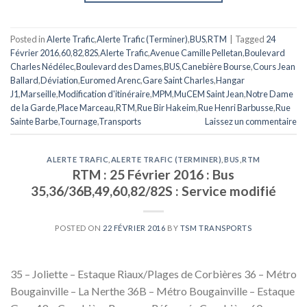
Posted in
Alerte Trafic
,
Alerte Trafic (Terminer)
,
BUS
,
RTM
|
Tagged
24
Février 2016
,
60
,
82
,
82S
,
Alerte Trafic
,
Avenue Camille Pelletan
,
Boulevard
Charles Nédélec
,
Boulevard des Dames
,
BUS
,
Canebière Bourse
,
Cours Jean
Ballard
,
Déviation
,
Euromed Arenc
,
Gare Saint Charles
,
Hangar
J1
,
Marseille
,
Modification d'itinéraire
,
MPM
,
MuCEM Saint Jean
,
Notre Dame
de la Garde
,
Place Marceau
,
RTM
,
Rue Bir Hakeim
,
Rue Henri Barbusse
,
Rue
Sainte Barbe
,
Tournage
,
Transports
Laissez un commentaire
ALERTE TRAFIC
,
ALERTE TRAFIC (TERMINER)
,
BUS
,
RTM
RTM : 25 Février 2016 : Bus
35,36/36B,49,60,82/82S : Service modifié
POSTED ON
22 FÉVRIER 2016
BY
TSM TRANSPORTS
35 – Joliette – Estaque Riaux/Plages de Corbières 36 – Métro
Bougainville – La Nerthe 36B – Métro Bougainville – Estaque