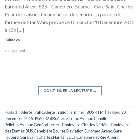
Euromed Arenc 82S – Canebière Bourse – Gare Saint Charles
Pour des raisons techniques et de sécurité, la parade de
l’armée de Star Wars prévue ce Dimanche 20 Décembre 2015
à 15h […]
J’aime ça :
chargement…
CONTINUER LA LECTURE
→
Posted in
Alerte Trafic
,
Alerte Trafic (Terminer)
,
BUS
,
RTM
|
Tagged
20
Décembre 2015
,
49
,
60
,
82
,
82S
,
Alerte Trafic
,
Avenue Camille
Pelletan
,
Avenue Général Leclerc
,
Boulevard Charles Nédélec
,
Boulevard
des Dames
,
BUS
,
Canebière Bourse
,
Déviation
,
Euromed Arenc
,
Gare
routière
,
Gare Saint Charles
,
Hangar J1
,
La Canebière et Rue Albert