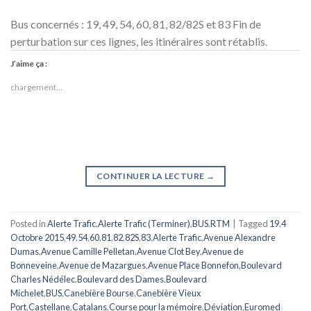
Bus concernés : 19, 49, 54, 60, 81, 82/82S et 83 Fin de
perturbation sur ces lignes, les itinéraires sont rétablis.
J’aime ça :
chargement…
CONTINUER LA LECTURE
→
Posted in
Alerte Trafic
,
Alerte Trafic (Terminer)
,
BUS
,
RTM
|
Tagged
19
,
4
Octobre 2015
,
49
,
54
,
60
,
81
,
82
,
82S
,
83
,
Alerte Trafic
,
Avenue Alexandre
Dumas
,
Avenue Camille Pelletan
,
Avenue Clot Bey
,
Avenue de
Bonneveine
,
Avenue de Mazargues
,
Avenue Place Bonnefon
,
Boulevard
Charles Nédélec
,
Boulevard des Dames
,
Boulevard
Michelet
,
BUS
,
Canebière Bourse
,
Canebière Vieux
Port
,
Castellane
,
Catalans
,
Course pour la mémoire
,
Déviation
,
Euromed