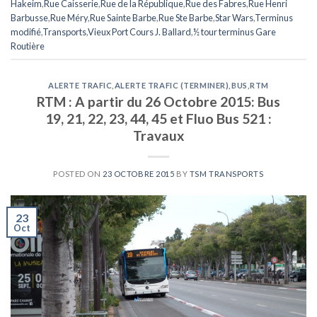
Hakeim
,
Rue Caisserie
,
Rue de la République
,
Rue des Fabres
,
Rue Henri
Barbusse
,
Rue Méry
,
Rue Sainte Barbe
,
Rue Ste Barbe
,
Star Wars
,
Terminus
modifié
,
Transports
,
Vieux Port Cours J. Ballard
,
½ tour terminus Gare
Routière
ALERTE TRAFIC
,
ALERTE TRAFIC (TERMINER)
,
BUS
,
RTM
RTM : A partir du 26 Octobre 2015: Bus
19, 21, 22, 23, 44, 45 et Fluo Bus 521 :
Travaux
POSTED ON
23 OCTOBRE 2015
BY
TSM TRANSPORTS
23
Oct