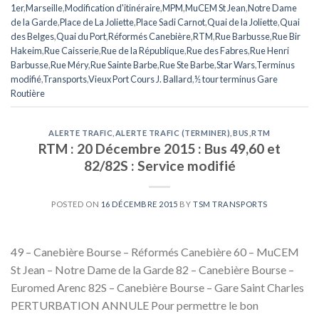
1er
,
Marseille
,
Modification d'itinéraire
,
MPM
,
MuCEM St Jean
,
Notre Dame
de la Garde
,
Place de La Joliette
,
Place Sadi Carnot
,
Quai de la Joliette
,
Quai
des Belges
,
Quai du Port
,
Réformés Canebière
,
RTM
,
Rue Barbusse
,
Rue Bir
Hakeim
,
Rue Caisserie
,
Rue de la République
,
Rue des Fabres
,
Rue Henri
Barbusse
,
Rue Méry
,
Rue Sainte Barbe
,
Rue Ste Barbe
,
Star Wars
,
Terminus
modifié
,
Transports
,
Vieux Port Cours J. Ballard
,
½ tour terminus Gare
Routière
ALERTE TRAFIC
,
ALERTE TRAFIC (TERMINER)
,
BUS
,
RTM
RTM : 20 Décembre 2015 : Bus 49,60 et
82/82S : Service modifié
POSTED ON
16 DÉCEMBRE 2015
BY
TSM TRANSPORTS
49 – Canebière Bourse – Réformés Canebière 60 – MuCEM
St Jean – Notre Dame de la Garde 82 – Canebière Bourse –
Euromed Arenc 82S – Canebière Bourse – Gare Saint Charles
PERTURBATION ANNULE Pour permettre le bon