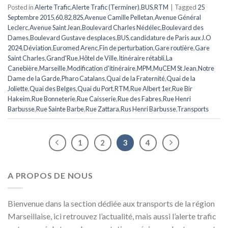
Posted in
Alerte Trafic
,
Alerte Trafic (Terminer)
,
BUS
,
RTM
|
Tagged
25
Septembre 2015
,
60
,
82
,
82S
,
Avenue Camille Pelletan
,
Avenue Général
Leclerc
,
Avenue Saint Jean
,
Boulevard Charles Nédélec
,
Boulevard des
Dames
,
Boulevard Gustave desplaces
,
BUS
,
candidature de Paris aux J.O
2024
,
Déviation
,
Euromed Arenc
,
Fin de perturbation
,
Gare routière
,
Gare
Saint Charles
,
Grand'Rue
,
Hôtel de Ville
,
Itinéraire rétabli
,
La
Canebière
,
Marseille
,
Modification d'itinéraire
,
MPM
,
MuCEM St Jean
,
Notre
Dame de la Garde
,
Pharo Catalans
,
Quai de la Fraternité
,
Quai de la
Joliette
,
Quai des Belges
,
Quai du Port
,
RTM
,
Rue Albert 1er
,
Rue Bir
Hakeim
,
Rue Bonneterie
,
Rue Caisserie
,
Rue des Fabres
,
Rue Henri
Barbusse
,
Rue Sainte Barbe
,
Rue Zattara
,
Rus Henri Barbusse
,
Transports
1
2
3
4
A PROPOS DE NOUS
Bienvenue dans la section dédiée aux transports de la région
Marseillaise, ici retrouvez l’actualité, mais aussi l’alerte trafic