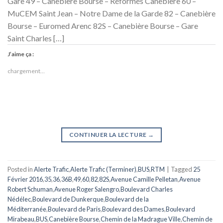
Gare 49 – Canebière Bourse – Réformés Canebière 60 –
MuCEM Saint Jean – Notre Dame de la Garde 82 – Canebière
Bourse – Euromed Arenc 82S – Canebière Bourse – Gare
Saint Charles […]
J’aime ça :
chargement…
CONTINUER LA LECTURE
→
Posted in
Alerte Trafic
,
Alerte Trafic (Terminer)
,
BUS
,
RTM
|
Tagged
25
Février 2016
,
35
,
36
,
36B
,
49
,
60
,
82
,
82S
,
Avenue Camille Pelletan
,
Avenue
Robert Schuman
,
Avenue Roger Salengro
,
Boulevard Charles
Nédélec
,
Boulevard de Dunkerque
,
Boulevard de la
Méditerranée
,
Boulevard de Paris
,
Boulevard des Dames
,
Boulevard
Mirabeau
,
BUS
,
Canebière Bourse
,
Chemin de la Madrague Ville
,
Chemin de