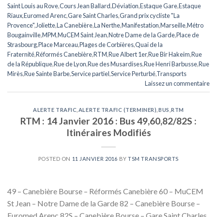
Saint Louis au Rove
,
Cours Jean Ballard
,
Déviation
,
Estaque Gare
,
Estaque
Riaux
,
Euromed Arenc
,
Gare Saint Charles
,
Grand prix cycliste "La
Provence"
,
Joliette
,
La Canebière
,
La Nerthe
,
Manifestation
,
Marseille
,
Métro
Bougainville
,
MPM
,
MuCEM Saint Jean
,
Notre Dame de la Garde
,
Place de
Strasbourg
,
Place Marceau
,
Plages de Corbières
,
Quai de la
Fraternité
,
Réformés Canebière
,
RTM
,
Rue Albert 1er
,
Rue Bir Hakeim
,
Rue
de la République
,
Rue de Lyon
,
Rue des Musardises
,
Rue Henri Barbusse
,
Rue
Mirès
,
Rue Sainte Barbe
,
Service partiel
,
Service Perturbé
,
Transports
Laissez un commentaire
ALERTE TRAFIC
,
ALERTE TRAFIC (TERMINER)
,
BUS
,
RTM
RTM : 14 Janvier 2016 : Bus 49,60,82/82S :
Itinéraires Modifiés
POSTED ON
11 JANVIER 2016
BY
TSM TRANSPORTS
49 – Canebière Bourse – Réformés Canebière 60 – MuCEM
St Jean – Notre Dame de la Garde 82 – Canebière Bourse –
Euromed Arenc 82S – Canebière Bourse – Gare Saint Charles