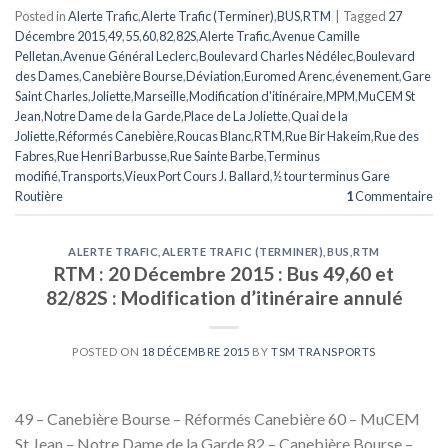
Posted in
Alerte Trafic
,
Alerte Trafic (Terminer)
,
BUS
,
RTM
|
Tagged
27
Décembre 2015
,
49
,
55
,
60
,
82
,
82S
,
Alerte Trafic
,
Avenue Camille
Pelletan
,
Avenue Général Leclerc
,
Boulevard Charles Nédélec
,
Boulevard
des Dames
,
Canebière Bourse
,
Déviation
,
Euromed Arenc
,
évenement
,
Gare
Saint Charles
,
Joliette
,
Marseille
,
Modification d'itinéraire
,
MPM
,
MuCEM St
Jean
,
Notre Dame de la Garde
,
Place de La Joliette
,
Quai de la
Joliette
,
Réformés Canebière
,
Roucas Blanc
,
RTM
,
Rue Bir Hakeim
,
Rue des
Fabres
,
Rue Henri Barbusse
,
Rue Sainte Barbe
,
Terminus
modifié
,
Transports
,
Vieux Port Cours J. Ballard
,
½ tour terminus Gare
Routière
1
Commentaire
ALERTE TRAFIC
,
ALERTE TRAFIC (TERMINER)
,
BUS
,
RTM
RTM : 20 Décembre 2015 : Bus 49,60 et
82/82S : Modification d’itinéraire annulé
POSTED ON
18 DÉCEMBRE 2015
BY
TSM TRANSPORTS
49 – Canebière Bourse – Réformés Canebière 60 – MuCEM
St Jean – Notre Dame de la Garde 82 – Canebière Bourse –