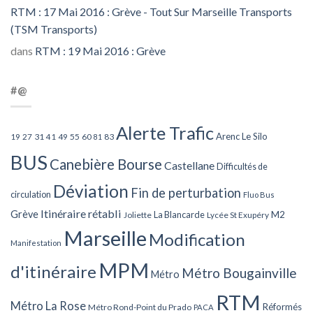
RTM : 17 Mai 2016 : Grève - Tout Sur Marseille Transports
(TSM Transports)
dans
RTM : 19 Mai 2016 : Grève
#@
Alerte Trafic
Arenc Le Silo
27
31
49
55
60
83
19
41
81
BUS
Canebière Bourse
Castellane
Difficultés de
Déviation
Fin de perturbation
circulation
Fluo Bus
Itinéraire rétabli
Grève
La Blancarde
M2
Joliette
Lycée St Exupéry
Marseille
Modification
Manifestation
MPM
d'itinéraire
Métro Bougainville
Métro
RTM
Métro La Rose
Réformés
Métro Rond-Point du Prado
PACA