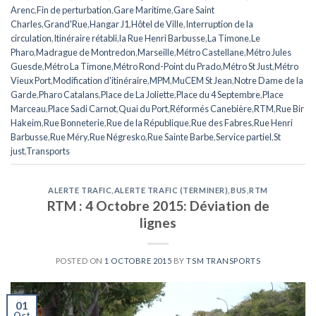
Arenc
,
Fin de perturbation
,
Gare Maritime
,
Gare Saint
Charles
,
Grand'Rue
,
Hangar J1
,
Hôtel de Ville
,
Interruption de la
circulation
,
Itinéraire rétabli
,
la Rue Henri Barbusse
,
La Timone
,
Le
Pharo
,
Madrague de Montredon
,
Marseille
,
Métro Castellane
,
Métro Jules
Guesde
,
Métro La Timone
,
Métro Rond-Point du Prado
,
Métro St Just
,
Métro
Vieux Port
,
Modification d'itinéraire
,
MPM
,
MuCEM St Jean
,
Notre Dame de la
Garde
,
Pharo Catalans
,
Place de La Joliette
,
Place du 4 Septembre
,
Place
Marceau
,
Place Sadi Carnot
,
Quai du Port
,
Réformés Canebière
,
RTM
,
Rue Bir
Hakeim
,
Rue Bonneterie
,
Rue de la République
,
Rue des Fabres
,
Rue Henri
Barbusse
,
Rue Méry
,
Rue Négresko
,
Rue Sainte Barbe
,
Service partiel
,
St
just
,
Transports
ALERTE TRAFIC
,
ALERTE TRAFIC (TERMINER)
,
BUS
,
RTM
RTM : 4 Octobre 2015: Déviation de
lignes
POSTED ON
1 OCTOBRE 2015
BY
TSM TRANSPORTS
01
Oct