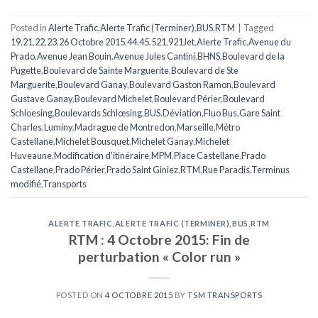
Posted in
Alerte Trafic
,
Alerte Trafic (Terminer)
,
BUS
,
RTM
|
Tagged
19
,
21
,
22
,
23
,
26 Octobre 2015
,
44
,
45
,
521
,
921Jet
,
Alerte Trafic
,
Avenue du
Prado
,
Avenue Jean Bouin
,
Avenue Jules Cantini
,
BHNS
,
Boulevard de la
Pugette
,
Boulevard de Sainte Marguerite
,
Boulevard de Ste
Marguerite
,
Boulevard Ganay
,
Boulevard Gaston Ramon
,
Boulevard
Gustave Ganay
,
Boulevard Michelet
,
Boulevard Périer
,
Boulevard
Schloesing
,
Boulevards Schlœsing
,
BUS
,
Déviation
,
Fluo Bus
,
Gare Saint
Charles
,
Luminy
,
Madrague de Montredon
,
Marseille
,
Métro
Castellane
,
Michelet Bousquet
,
Michelet Ganay
,
Michelet
Huveaune
,
Modification d'itinéraire
,
MPM
,
Place Castellane
,
Prado
Castellane
,
Prado Périer
,
Prado Saint Giniez
,
RTM
,
Rue Paradis
,
Terminus
modifié
,
Transports
ALERTE TRAFIC
,
ALERTE TRAFIC (TERMINER)
,
BUS
,
RTM
RTM : 4 Octobre 2015: Fin de
perturbation « Color run »
POSTED ON
4 OCTOBRE 2015
BY
TSM TRANSPORTS