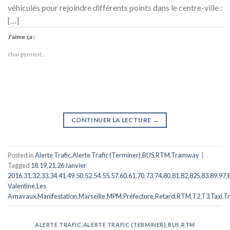
véhiculés pour rejoindre différents points dans le centre-ville :
[…]
J’aime ça :
chargement…
CONTINUER LA LECTURE
→
Posted in
Alerte Trafic
,
Alerte Trafic (Terminer)
,
BUS
,
RTM
,
Tramway
|
Tagged
18
,
19
,
21
,
26 Janvier
2016
,
31
,
32
,
33
,
34
,
41
,
49
,
50
,
52
,
54
,
55
,
57
,
60
,
61
,
70
,
73
,
74
,
80
,
81
,
82
,
82S
,
83
,
89
,
97
,
Valentine
,
Les
Arnavaux
,
Manifestation
,
Marseille
,
MPM
,
Préfecture
,
Retard
,
RTM
,
T2
,
T3
,
Taxi
,
T
ALERTE TRAFIC
,
ALERTE TRAFIC (TERMINER)
,
BUS
,
RTM