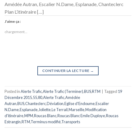
Amédée Autran, Escalier N.Dame, Esplanade, Chanteclerc
Plan L’itinéraire […]
J’aime ça :
chargement…
CONTINUER LA LECTURE
→
Posted in
Alerte Trafic
,
Alerte Trafic (Terminer)
,
BUS
,
RTM
|
Tagged
19
Décembre 2015
,
55
,
80
,
Alerte Trafic
,
Amédée
Autran
,
BUS
,
Chanteclerc
,
Déviation
,
Eglise d'Endoume
,
Escalier
N.Dame
,
Esplanade
,
Joliette
,
Le Terrail
,
Marseille
,
Modification
d'itinéraire
,
MPM
,
Roucas Blanc
,
Roucas Blanc Emile Duploye
,
Roucas
Estrangin
,
RTM
,
Terminus modifié
,
Transports