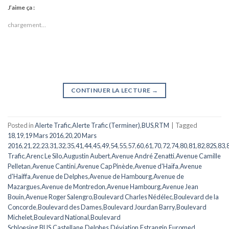
J’aime ça :
chargement…
CONTINUER LA LECTURE
→
Posted in
Alerte Trafic
,
Alerte Trafic (Terminer)
,
BUS
,
RTM
|
Tagged
18
,
19
,
19 Mars 2016
,
20
,
20 Mars
2016
,
21
,
22
,
23
,
31
,
32
,
35
,
41
,
44
,
45
,
49
,
54
,
55
,
57
,
60
,
61
,
70
,
72
,
74
,
80
,
81
,
82
,
82S
,
83
,
Trafic
,
Arenc Le Silo
,
Augustin Aubert
,
Avenue André Zenatti
,
Avenue Camille
Pelletan
,
Avenue Cantini
,
Avenue Cap Pinède
,
Avenue d'Haïfa
,
Avenue
d'Haiffa
,
Avenue de Delphes
,
Avenue de Hambourg
,
Avenue de
Mazargues
,
Avenue de Montredon
,
Avenue Hambourg
,
Avenue Jean
Bouin
,
Avenue Roger Salengro
,
Boulevard Charles Nédélec
,
Boulevard de la
Concorde
,
Boulevard des Dames
,
Boulevard Jourdan Barry
,
Boulevard
Michelet
,
Boulevard National
,
Boulevard
Schloesing
,
BUS
,
Castellane
,
Delphes
,
Déviation
,
Estrangin
,
Euromed