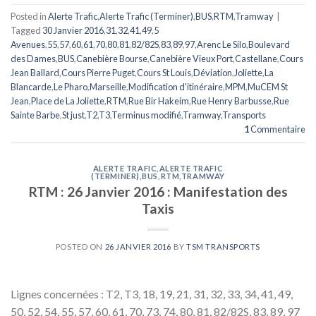
Posted in
Alerte Trafic
,
Alerte Trafic (Terminer)
,
BUS
,
RTM
,
Tramway
|
Tagged
30 Janvier 2016
,
31
,
32
,
41
,
49
,
5
Avenues
,
55
,
57
,
60
,
61
,
70
,
80
,
81
,
82/82S
,
83
,
89
,
97
,
Arenc Le Silo
,
Boulevard
des Dames
,
BUS
,
Canebière Bourse
,
Canebière Vieux Port
,
Castellane
,
Cours
Jean Ballard
,
Cours Pierre Puget
,
Cours St Louis
,
Déviation
,
Joliette
,
La
Blancarde
,
Le Pharo
,
Marseille
,
Modification d'itinéraire
,
MPM
,
MuCEM St
Jean
,
Place de La Joliette
,
RTM
,
Rue Bir Hakeim
,
Rue Henry Barbusse
,
Rue
Sainte Barbe
,
St just
,
T2
,
T3
,
Terminus modifié
,
Tramway
,
Transports
1
Commentaire
ALERTE TRAFIC
,
ALERTE TRAFIC
(TERMINER)
,
BUS
,
RTM
,
TRAMWAY
RTM : 26 Janvier 2016 : Manifestation des
Taxis
POSTED ON
26 JANVIER 2016
BY
TSM TRANSPORTS
Lignes concernées : T2, T3, 18, 19, 21, 31, 32, 33, 34, 41, 49,
50, 52, 54, 55, 57, 60, 61, 70, 73, 74, 80, 81, 82/82S, 83, 89, 97