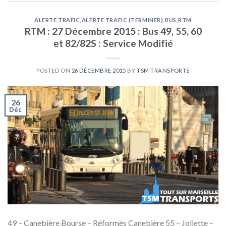
ALERTE TRAFIC
,
ALERTE TRAFIC (TERMINER)
,
BUS
,
RTM
RTM : 27 Décembre 2015 : Bus 49, 55, 60
et 82/82S : Service Modifié
POSTED ON
26 DÉCEMBRE 2015
BY
TSM TRANSPORTS
26
Déc
49 – Canebière Bourse – Réformés Canebière 55 – Joliette –