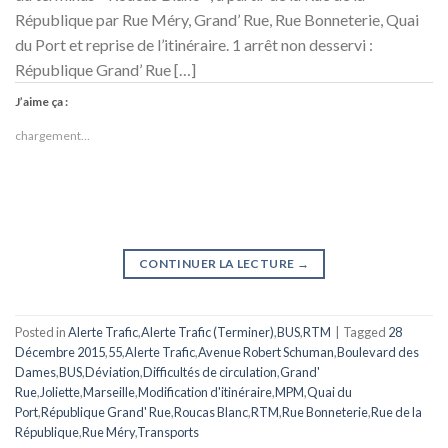
République par Rue Méry, Grand’ Rue, Rue Bonneterie, Quai
du Port et reprise de l’itinéraire. 1 arrêt non desservi :
République Grand’ Rue […]
J’aime ça :
chargement…
CONTINUER LA LECTURE
→
Posted in
Alerte Trafic
,
Alerte Trafic (Terminer)
,
BUS
,
RTM
|
Tagged
28
Décembre 2015
,
55
,
Alerte Trafic
,
Avenue Robert Schuman
,
Boulevard des
Dames
,
BUS
,
Déviation
,
Difficultés de circulation
,
Grand'
Rue
,
Joliette
,
Marseille
,
Modification d'itinéraire
,
MPM
,
Quai du
Port
,
République Grand' Rue
,
Roucas Blanc
,
RTM
,
Rue Bonneterie
,
Rue de la
République
,
Rue Méry
,
Transports