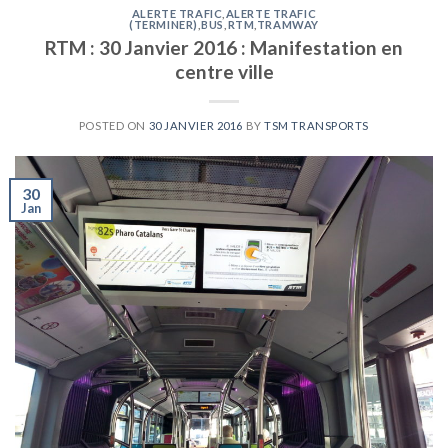
ALERTE TRAFIC
,
ALERTE TRAFIC
(TERMINER)
,
BUS
,
RTM
,
TRAMWAY
RTM : 30 Janvier 2016 : Manifestation en
centre ville
POSTED ON
30 JANVIER 2016
BY
TSM TRANSPORTS
30
Jan