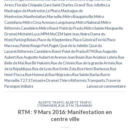
Arenc
,
Floralia Chiapale
,
Gare Saint Charles
,
Grand' Rue
,
Joliette
,
La
Madrague de Montredon
,
Le Pharo
,
Madrague de
Montredon
,
Manifestation
,
Marseille
,
Métro Bougainville
,
Métro
Castellane
,
Métro Cinq Avenues Longchamp
,
Métro National
,
Métro
Réformés Canebière
,
Métro Rond-Point du Prado
,
Métro Sainte Marguerite
Dromel
,
Michelet Luce
,
MPM
,
MuCEM Saint Jean
,
Notre Dame du
Mont
,
Parking Relais
,
Place du 4 Septembre
,
Place Général Ferrié
,
Place
Marceau
,
Pointe Rouge Port
,
Puget
,
Quai de la Joliette
,
Quai du
Lazaret
,
Réformés Canebière
,
Rond-Point du Prado
,
RTM
,
Rue Augustin
Aubert
,
Rue Augustin Aubert et Avenue Jean Bouin
,
Rue Aviateur Lebrix
,
Rue
Belle de Mai
,
Rue Bir Hakeim
,
Rue de Crimée
,
Rue de la grande Armée
,
Rue
de la République
,
Rue de Lyon
,
Rue Emile Zola
,
Rue Henri Barbusse
,
Rue
Henri Fiocca
,
Rue Honnorat
,
Rue Négresko
,
Rue Sainte Barbe
,
Run in
Marseille
,
T2
,
T3
,
Teisseire Dromel
,
Thiers Réformés
,
Transports
,
Traverse
Parangon
,
Voltaire
Laissez un commentaire
ALERTE TRAFIC
,
ALERTE TRAFIC
(TERMINER)
,
BUS
,
RTM
,
TRAMWAY
RTM : 9 Mars 2016: Manifestation en
centre ville