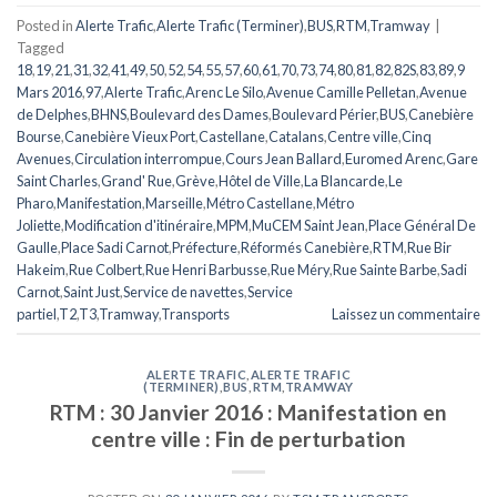
Posted in
Alerte Trafic
,
Alerte Trafic (Terminer)
,
BUS
,
RTM
,
Tramway
|
Tagged
18
,
19
,
21
,
31
,
32
,
41
,
49
,
50
,
52
,
54
,
55
,
57
,
60
,
61
,
70
,
73
,
74
,
80
,
81
,
82
,
82S
,
83
,
89
,
9
Mars 2016
,
97
,
Alerte Trafic
,
Arenc Le Silo
,
Avenue Camille Pelletan
,
Avenue
de Delphes
,
BHNS
,
Boulevard des Dames
,
Boulevard Périer
,
BUS
,
Canebière
Bourse
,
Canebière Vieux Port
,
Castellane
,
Catalans
,
Centre ville
,
Cinq
Avenues
,
Circulation interrompue
,
Cours Jean Ballard
,
Euromed Arenc
,
Gare
Saint Charles
,
Grand' Rue
,
Grève
,
Hôtel de Ville
,
La Blancarde
,
Le
Pharo
,
Manifestation
,
Marseille
,
Métro Castellane
,
Métro
Joliette
,
Modification d'itinéraire
,
MPM
,
MuCEM Saint Jean
,
Place Général De
Gaulle
,
Place Sadi Carnot
,
Préfecture
,
Réformés Canebière
,
RTM
,
Rue Bir
Hakeim
,
Rue Colbert
,
Rue Henri Barbusse
,
Rue Méry
,
Rue Sainte Barbe
,
Sadi
Carnot
,
Saint Just
,
Service de navettes
,
Service
partiel
,
T2
,
T3
,
Tramway
,
Transports
Laissez un commentaire
ALERTE TRAFIC
,
ALERTE TRAFIC
(TERMINER)
,
BUS
,
RTM
,
TRAMWAY
RTM : 30 Janvier 2016 : Manifestation en
centre ville : Fin de perturbation