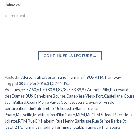
J’aime ça :
chargement…
CONTINUER LA LECTURE
→
Posted in
Alerte Trafic
,
Alerte Trafic (Terminer)
,
BUS
,
RTM
,
Tramway
|
Tagged
30 Janvier 2016
,
31
,
32
,
41
,
49
,
5
Avenues
,
55
,
57
,
60
,
61
,
70
,
80
,
81
,
82/82S
,
83
,
89
,
97
,
Arenc Le Silo
,
Boulevard
des Dames
,
BUS
,
Canebière Bourse
,
Canebière Vieux Port
,
Castellane
,
Cours
Jean Ballard
,
Cours Pierre Puget
,
Cours St Louis
,
Déviation
,
Fin de
perturbation
,
Itinéraire rétabli
,
Joliette
,
La Blancarde
,
Le
Pharo
,
Marseille
,
Modification d'itinéraire
,
MPM
,
MuCEM St Jean
,
Place de La
Joliette
,
RTM
,
Rue Bir Hakeim
,
Rue Henry Barbusse
,
Rue Sainte Barbe
,
St
just
,
T2
,
T3
,
Terminus modifié
,
Terminus rétabli
,
Tramway
,
Transports