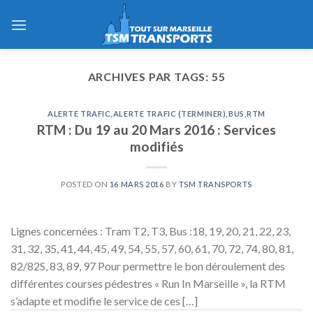
Skip
to
content
ARCHIVES PAR TAGS:
55
ALERTE TRAFIC
,
ALERTE TRAFIC (TERMINER)
,
BUS
,
RTM
RTM : Du 19 au 20 Mars 2016 : Services
modifiés
POSTED ON
16 MARS 2016
BY
TSM TRANSPORTS
Lignes concernées : Tram T2, T3, Bus :18, 19, 20, 21, 22, 23,
31, 32, 35, 41, 44, 45, 49, 54, 55, 57, 60, 61, 70, 72, 74, 80, 81,
82/82S, 83, 89, 97 Pour permettre le bon déroulement des
différentes courses pédestres « Run In Marseille », la RTM
s’adapte et modifie le service de ces […]