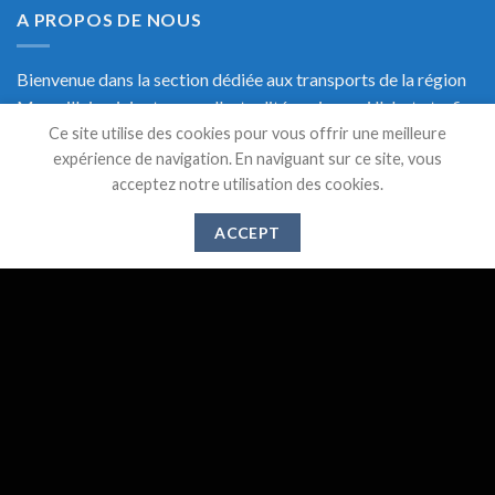
A PROPOS DE NOUS
Bienvenue dans la section dédiée aux transports de la région
Marseillaise, ici retrouvez l'actualité, mais aussi l'alerte trafic
Ce site utilise des cookies pour vous offrir une meilleure
en temps réel et une documentation précise sur les transports
expérience de navigation. En naviguant sur ce site, vous
de Marseille.
acceptez notre utilisation des cookies.
ACCEPT
DERNIERS ARTICLES
Suppression des lignes 521,526 et 583 à partir du 1er
28
Mai
Juin 2024
Gare de l’Estaque : Vers un abandon des services
20
Déc
publics ?