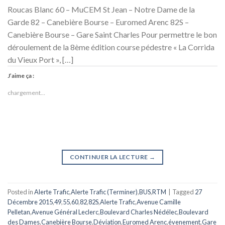
Roucas Blanc 60 – MuCEM St Jean – Notre Dame de la
Garde 82 – Canebière Bourse – Euromed Arenc 82S –
Canebière Bourse – Gare Saint Charles Pour permettre le bon
déroulement de la 8ème édition course pédestre « La Corrida
du Vieux Port », […]
J’aime ça :
chargement…
CONTINUER LA LECTURE
→
Posted in
Alerte Trafic
,
Alerte Trafic (Terminer)
,
BUS
,
RTM
|
Tagged
27
Décembre 2015
,
49
,
55
,
60
,
82
,
82S
,
Alerte Trafic
,
Avenue Camille
Pelletan
,
Avenue Général Leclerc
,
Boulevard Charles Nédélec
,
Boulevard
des Dames
,
Canebière Bourse
,
Déviation
,
Euromed Arenc
,
évenement
,
Gare