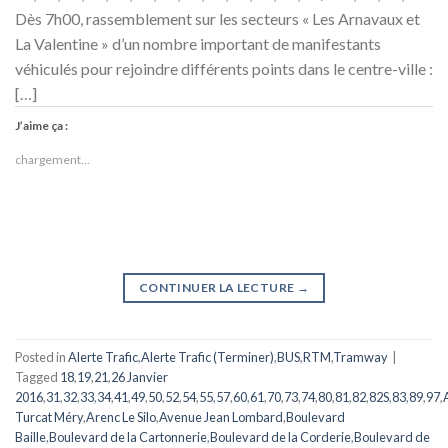
Dès 7h00, rassemblement sur les secteurs « Les Arnavaux et
La Valentine » d’un nombre important de manifestants
véhiculés pour rejoindre différents points dans le centre-ville :
[…]
J’aime ça :
chargement…
CONTINUER LA LECTURE
→
Posted in
Alerte Trafic
,
Alerte Trafic (Terminer)
,
BUS
,
RTM
,
Tramway
|
Tagged
18
,
19
,
21
,
26 Janvier
2016
,
31
,
32
,
33
,
34
,
41
,
49
,
50
,
52
,
54
,
55
,
57
,
60
,
61
,
70
,
73
,
74
,
80
,
81
,
82
,
82S
,
83
,
89
,
97
,
Turcat Méry
,
Arenc Le Silo
,
Avenue Jean Lombard
,
Boulevard
Baille
,
Boulevard de la Cartonnerie
,
Boulevard de la Corderie
,
Boulevard de