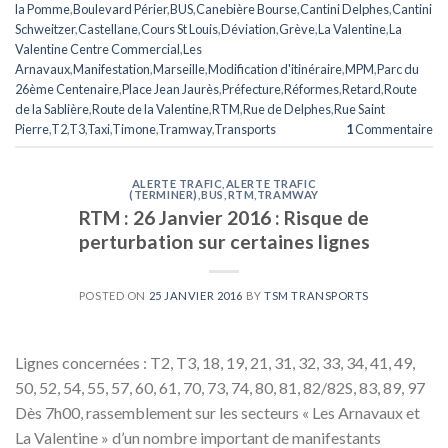
la Pomme
,
Boulevard Périer
,
BUS
,
Canebière Bourse
,
Cantini Delphes
,
Cantini
Schweitzer
,
Castellane
,
Cours St Louis
,
Déviation
,
Grève
,
La Valentine
,
La
Valentine Centre Commercial
,
Les
Arnavaux
,
Manifestation
,
Marseille
,
Modification d'itinéraire
,
MPM
,
Parc du
26ème Centenaire
,
Place Jean Jaurès
,
Préfecture
,
Réformes
,
Retard
,
Route
de la Sablière
,
Route de la Valentine
,
RTM
,
Rue de Delphes
,
Rue Saint
Pierre
,
T2
,
T3
,
Taxi
,
Timone
,
Tramway
,
Transports
1
Commentaire
ALERTE TRAFIC
,
ALERTE TRAFIC
(TERMINER)
,
BUS
,
RTM
,
TRAMWAY
RTM : 26 Janvier 2016 : Risque de
perturbation sur certaines lignes
POSTED ON
25 JANVIER 2016
BY
TSM TRANSPORTS
Lignes concernées : T2, T3, 18, 19, 21, 31, 32, 33, 34, 41, 49,
50, 52, 54, 55, 57, 60, 61, 70, 73, 74, 80, 81, 82/82S, 83, 89, 97
Dès 7h00, rassemblement sur les secteurs « Les Arnavaux et
La Valentine » d’un nombre important de manifestants