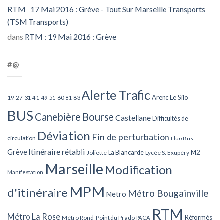
RTM : 17 Mai 2016 : Grève - Tout Sur Marseille Transports
(TSM Transports)
dans
RTM : 19 Mai 2016 : Grève
#@
Alerte Trafic
Arenc Le Silo
27
31
49
55
60
83
19
41
81
BUS
Canebière Bourse
Castellane
Difficultés de
Déviation
Fin de perturbation
circulation
Fluo Bus
Itinéraire rétabli
Grève
La Blancarde
M2
Joliette
Lycée St Exupéry
Marseille
Modification
Manifestation
MPM
d'itinéraire
Métro Bougainville
Métro
RTM
Métro La Rose
Réformés
Métro Rond-Point du Prado
PACA