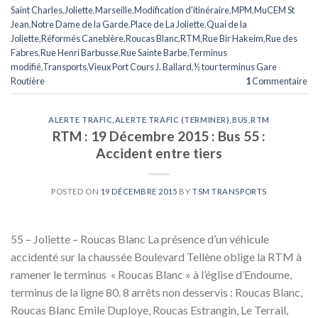
Saint Charles
,
Joliette
,
Marseille
,
Modification d'itinéraire
,
MPM
,
MuCEM St
Jean
,
Notre Dame de la Garde
,
Place de La Joliette
,
Quai de la
Joliette
,
Réformés Canebière
,
Roucas Blanc
,
RTM
,
Rue Bir Hakeim
,
Rue des
Fabres
,
Rue Henri Barbusse
,
Rue Sainte Barbe
,
Terminus
modifié
,
Transports
,
Vieux Port Cours J. Ballard
,
½ tour terminus Gare
Routière
1
Commentaire
ALERTE TRAFIC
,
ALERTE TRAFIC (TERMINER)
,
BUS
,
RTM
RTM : 19 Décembre 2015 : Bus 55 :
Accident entre tiers
POSTED ON
19 DÉCEMBRE 2015
BY
TSM TRANSPORTS
55 – Joliette – Roucas Blanc La présence d’un véhicule
accidenté sur la chaussée Boulevard Tellène oblige la RTM à
ramener le terminus « Roucas Blanc » à l’église d’Endoume,
terminus de la ligne 80. 8 arrêts non desservis : Roucas Blanc,
Roucas Blanc Emile Duploye, Roucas Estrangin, Le Terrail,