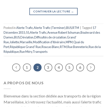
CONTINUER LA LECTURE
→
Posted in
Alerte Trafic
,
Alerte Trafic (Terminer)
,
BUS
,
RTM
|
Tagged
17
Décembre 2015
,
55
,
Alerte Trafic
,
Avenue Robert Schuman
,
Boulevard des
Dames
,
BUS
,
Déviation
,
Difficultés de circulation
,
Grand'
Rue
,
Joliette
,
Marseille
,
Modification d'itinéraire
,
MPM
,
Quai du
Port
,
République Grand' Rue
,
Roucas Blanc
,
RTM
,
Rue Bonneterie
,
Rue de la
République
,
Rue Méry
,
Transports
1
2
3
4
5
6
A PROPOS DE NOUS
Bienvenue dans la section dédiée aux transports de la région
Marseillaise, ici retrouvez l’actualité, mais aussi l’alerte trafic