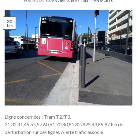
POSTED ON
30 JANVIER 2016
BY
TSM TRANSPORTS
30
Jan
Ligne concernées : Tram T2/T3,
31,32,41,49,55,57,60,61,70,80,81,82/82S,83,89,97 Fin de
perturbation sur ces lignes Alerte trafic associé