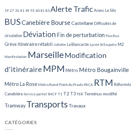
Alerte Trafic
Arenc Le Silo
27
31
49
55
60
83
19
41
81
BUS
Canebière Bourse
Castellane
Difficultés de
Déviation
Fin de perturbation
circulation
Fluo Bus
Itinéraire rétabli
Grève
La Blancarde
M2
Joliette
Lycée St Exupéry
Marseille
Modification
Manifestation
MPM
d'itinéraire
Métro Bougainville
Métro
RTM
Métro La Rose
Réformés
Métro Rond-Point du Prado
PACA
T2
T3
Terminus modifié
Canebière
SNCF
T1
TER
Service partiel
Transports
Tramway
Travaux
CATÉGORIES