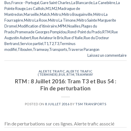
Bus
,
France - Portugal
,
Gare Saint Charles
,
La Blancarde
,
La Canebière
,
La
Pointe Rouge
,
Les Caillols
,
M1
,
M2
,
Madrague de
Montredon
,
Marseille
,
Match
,
Métro
,
Métro Bougainville
,
Métro La
Fourragère
,
Métro La Rose
,
Métro La Timone
,
Métro Sainte Marguerite
Dromel
,
Modification d'itinéraire
,
MPM
,
Noailles
,
Plages du
Prado
,
Promenade Georges Pompidou
,
Rond-Point du Prado
,
RTM
,
Rue
Augustin Aubert
,
Rue Aviateur le Brix
,
Rue d'Italie
,
Rue du Docteur
Bertrand
,
Service partiel
,
T1
,
T2
,
T3
,
Terminus
modifié
,
Tiboulen
,
Tramway
,
Transports
,
Traverse Parangon
Laissez un commentaire
ALERTE TRAFIC
,
ALERTE TRAFIC
(TERMINER)
,
BUS
,
RTM
,
TRAMWAY
RTM : 8 Juillet 2016: Tram T3 et Bus 54 :
Fin de perturbation
POSTED ON
8 JUILLET 2016
BY
TSM TRANSPORTS
Fin de perturbations sur ces lignes. Alerte trafic associé