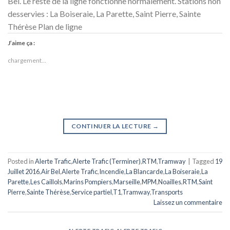
Bel. Le reste de la ligne fonctionne normalement. Stations non
desservies : La Boiseraie, La Parette, Saint Pierre, Sainte
Thérèse Plan de ligne
J’aime ça :
chargement…
CONTINUER LA LECTURE
→
Posted in
Alerte Trafic
,
Alerte Trafic (Terminer)
,
RTM
,
Tramway
|
Tagged
19
Juillet 2016
,
Air Bel
,
Alerte Trafic
,
Incendie
,
La Blancarde
,
La Boiseraie
,
La
Parette
,
Les Caillols
,
Marins Pompiers
,
Marseille
,
MPM
,
Noailles
,
RTM
,
Saint
Pierre
,
Sainte Thérèse
,
Service partiel
,
T1
,
Tramway
,
Transports
Laissez un commentaire