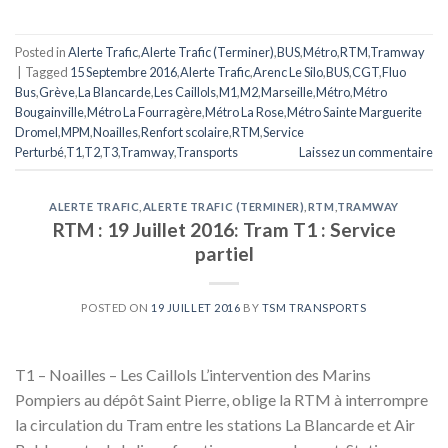
Posted in
Alerte Trafic
,
Alerte Trafic (Terminer)
,
BUS
,
Métro
,
RTM
,
Tramway
|
Tagged
15 Septembre 2016
,
Alerte Trafic
,
Arenc Le Silo
,
BUS
,
CGT
,
Fluo
Bus
,
Grève
,
La Blancarde
,
Les Caillols
,
M1
,
M2
,
Marseille
,
Métro
,
Métro
Bougainville
,
Métro La Fourragère
,
Métro La Rose
,
Métro Sainte Marguerite
Dromel
,
MPM
,
Noailles
,
Renfort scolaire
,
RTM
,
Service
Perturbé
,
T1
,
T2
,
T3
,
Tramway
,
Transports
Laissez un commentaire
ALERTE TRAFIC
,
ALERTE TRAFIC (TERMINER)
,
RTM
,
TRAMWAY
RTM : 19 Juillet 2016: Tram T1 : Service
partiel
POSTED ON
19 JUILLET 2016
BY
TSM TRANSPORTS
T1 – Noailles – Les Caillols L’intervention des Marins
Pompiers au dépôt Saint Pierre, oblige la RTM à interrompre
la circulation du Tram entre les stations La Blancarde et Air