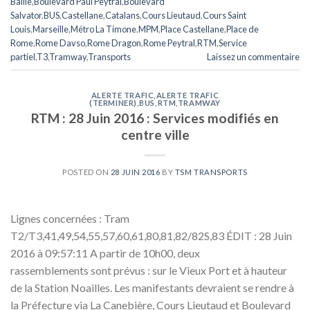
Baille
,
Boulevard Paul Peytral
,
Boulevard
Salvator
,
BUS
,
Castellane
,
Catalans
,
Cours Lieutaud
,
Cours Saint
Louis
,
Marseille
,
Métro La Timone
,
MPM
,
Place Castellane
,
Place de
Rome
,
Rome Davso
,
Rome Dragon
,
Rome Peytral
,
RTM
,
Service
partiel
,
T3
,
Tramway
,
Transports
Laissez un commentaire
ALERTE TRAFIC
,
ALERTE TRAFIC
(TERMINER)
,
BUS
,
RTM
,
TRAMWAY
RTM : 28 Juin 2016 : Services modifiés en
centre ville
POSTED ON
28 JUIN 2016
BY
TSM TRANSPORTS
Lignes concernées : Tram
T2/T3,41,49,54,55,57,60,61,80,81,82/82S,83 ÉDIT : 28 Juin
2016 à 09:57:11 A partir de 10h00, deux
rassemblements sont prévus : sur le Vieux Port et à hauteur
de la Station Noailles. Les manifestants devraient se rendre à
la Préfecture via La Canebière, Cours Lieutaud et Boulevard