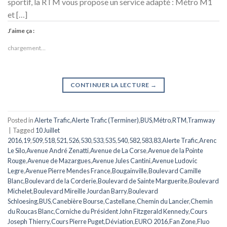
sportif, la RTM vous propose un service adapté : Métro M1
et […]
J’aime ça :
chargement…
CONTINUER LA LECTURE
→
Posted in
Alerte Trafic
,
Alerte Trafic (Terminer)
,
BUS
,
Métro
,
RTM
,
Tramway
|
Tagged
10 Juillet
2016
,
19
,
509
,
518
,
521
,
526
,
530
,
533
,
535
,
540
,
582
,
583
,
83
,
Alerte Trafic
,
Arenc
Le Silo
,
Avenue André Zenatti
,
Avenue de La Corse
,
Avenue de la Pointe
Rouge
,
Avenue de Mazargues
,
Avenue Jules Cantini
,
Avenue Ludovic
Legre
,
Avenue Pierre Mendes France
,
Bougainville
,
Boulevard Camille
Blanc
,
Boulevard de la Corderie
,
Boulevard de Sainte Marguerite
,
Boulevard
Michelet
,
Boulevard Mireille Jourdan Barry
,
Boulevard
Schloesing
,
BUS
,
Canebière Bourse
,
Castellane
,
Chemin du Lancier
,
Chemin
du Roucas Blanc
,
Corniche du Président John Fitzgerald Kennedy
,
Cours
Joseph Thierry
,
Cours Pierre Puget
,
Déviation
,
EURO 2016
,
Fan Zone
,
Fluo