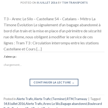
POSTED ON
8 JUILLET 2016
BY
TSM TRANSPORTS
T3 – Arenc Le Silo – Castellane 54 – Catalans – Métro La
Timone Évolution Le signalement d’un bagage abandonné à
bord d’un train et la mise en place d’un périmètre de sécurité
rue de Rome, nous obligent à modifier le service de ces
lignes : Tram T3 : Circulation interrompu entre les stations
Castellane et Cours […]
J’aime ça :
chargement…
CONTINUER LA LECTURE
→
Posted in
Alerte Trafic
,
Alerte Trafic (Terminer)
,
RTM
,
Tramway
|
Tagged
54
,
8 Juillet 2016
,
Alerte Trafic
,
Arenc Le Silo
,
Bagage abandonné
,
Boulevard