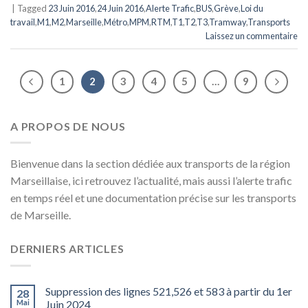
|
Tagged
23 Juin 2016
,
24 Juin 2016
,
Alerte Trafic
,
BUS
,
Grève
,
Loi du
travail
,
M1
,
M2
,
Marseille
,
Métro
,
MPM
,
RTM
,
T1
,
T2
,
T3
,
Tramway
,
Transports
Laissez un commentaire
1
2
3
4
5
…
9
A PROPOS DE NOUS
Bienvenue dans la section dédiée aux transports de la région
Marseillaise, ici retrouvez l’actualité, mais aussi l’alerte trafic
en temps réel et une documentation précise sur les transports
de Marseille.
DERNIERS ARTICLES
Suppression des lignes 521,526 et 583 à partir du 1er
28
Mai
Juin 2024