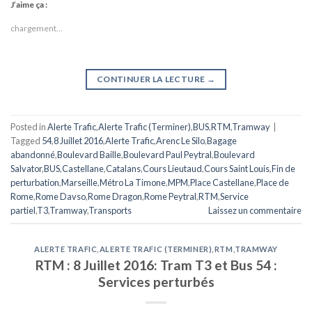
J’aime ça :
chargement…
CONTINUER LA LECTURE
→
Posted in
Alerte Trafic
,
Alerte Trafic (Terminer)
,
BUS
,
RTM
,
Tramway
|
Tagged
54
,
8 Juillet 2016
,
Alerte Trafic
,
Arenc Le Silo
,
Bagage
abandonné
,
Boulevard Baille
,
Boulevard Paul Peytral
,
Boulevard
Salvator
,
BUS
,
Castellane
,
Catalans
,
Cours Lieutaud
,
Cours Saint Louis
,
Fin de
perturbation
,
Marseille
,
Métro La Timone
,
MPM
,
Place Castellane
,
Place de
Rome
,
Rome Davso
,
Rome Dragon
,
Rome Peytral
,
RTM
,
Service
partiel
,
T3
,
Tramway
,
Transports
Laissez un commentaire
ALERTE TRAFIC
,
ALERTE TRAFIC (TERMINER)
,
RTM
,
TRAMWAY
RTM : 8 Juillet 2016: Tram T3 et Bus 54 :
Services perturbés