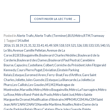
CONTINUER LA LECTURE
→
Posted in
Alerte Trafic
,
Alerte Trafic (Terminer)
,
BUS
,
Métro
,
RTM
,
Tramway
|
Tagged
14 Juillet
2016
,
15
,
18
,
19
,
21
,
31
,
32
,
33
,
41
,
45
,
49
,
509
,
518
,
519
,
521
,
526
,
530
,
533
,
535
,
540
,
55
Le Silo
,
Avenue Camille Pelletan
,
Avenue de La
Corse
,
B2
,
B3
,
Bougainville
,
Boulevard Charles Nédélec
,
Boulevard de la
Corderie
,
Boulevard des Dames
,
Boulevard Paul Peytral
,
Canebière
Bourse
,
Capucins
,
Castellane
,
Colbert
,
Corniche du Président John Fitzgerald
Kennedy
,
Cours Pierre Puget
,
Déviation
,
Einstein Parking
Relais
,
Estaque
,
Euromed Arenc
,
Ferry-Boat
,
Feu d'Artifice
,
Gare Saint
Charles
,
Joliette
,
Jules Guesde
,
L'Estaque
,
La Blancarde
,
La Joliette
,
Le
Pharo
,
Les Caillols
,
Les Goudes
,
M1
,
M2
,
Madrague de
Montredon
,
Marseille
,
Métro
,
Métro Bougainville
,
Métro La Fourragère
,
Métro
La Rose
,
Métro Rond-Point du Prado
,
Métro Saint Just
,
Métro Sainte
Marguerite Dromel
,
Modification d'itinéraire
,
MPM
,
MUCEM
,
MuCEM Saint
Jean
,
NAV1
,
NAV2
,
NAV3
,
Navette Maritime
,
Noailles
,
Notre Dame de la
Garde
,
Parking Relais
,
Pharo Catalans
,
Place Jules Guesde
,
Pointe