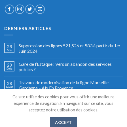
DERNIERS ARTICLES
Suppression des lignes 521,526 et 583 à partir du 1er
28
Mai
Juin 2024
Gare de l’Estaque : Vers un abandon des services
20
Déc
publics ?
Travaux de modernisation de la ligne Marseille –
28
Août
Gardanne – Aix En Provence
Ce site utilise des cookies pour vous offrir une meilleure
Fête du train à Miramas, le grand retour
27
expérience de navigation. En naviguant sur ce site, vous
Août
acceptez notre utilisation des cookies.
ACCEPT
Copyright 2026 © TSM TRANSPORTS