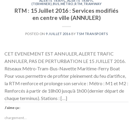
ALERTE TRAFIC
,
ALERTE TRAFIC
(TERMINER)
,
BUS
,
MÉTRO
,
RTM
,
TRAMWAY
RTM : 15 Juillet 2016 : Services modifiés
en centre ville (ANNULER)
POSTED ON
9 JUILLET 2016
BY
TSM TRANSPORTS
CET EVENEMENT EST ANNULER, ALERTE TRAFIC
ANNULER, PAS DE PERTURBATION LE 15 JUILLET 2016.
Réseaux Métro-Tram-Bus-Navette Maritime-Ferry Boat
Pour vous permettre de profiter pleinement du feu d’artifice,
la RTM renforce et prolonge son service : Métro : M1 et M2 :
Renforcés à partir de 18h00 jusqu’à 1h00 (dernier départ de
chaque terminus). Stations : […]
J’aime ça :
chargement…