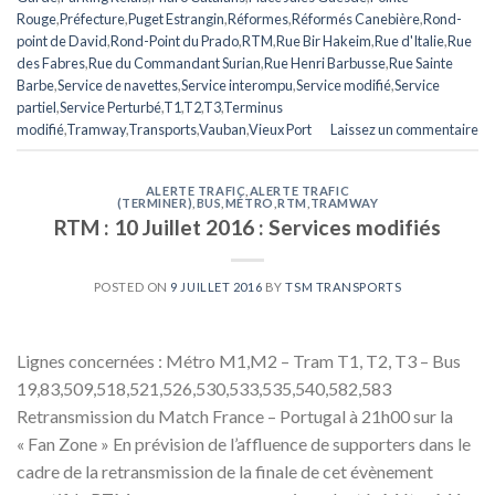
Rouge
,
Préfecture
,
Puget Estrangin
,
Réformes
,
Réformés Canebière
,
Rond-
point de David
,
Rond-Point du Prado
,
RTM
,
Rue Bir Hakeim
,
Rue d'Italie
,
Rue
des Fabres
,
Rue du Commandant Surian
,
Rue Henri Barbusse
,
Rue Sainte
Barbe
,
Service de navettes
,
Service interompu
,
Service modifié
,
Service
partiel
,
Service Perturbé
,
T1
,
T2
,
T3
,
Terminus
modifié
,
Tramway
,
Transports
,
Vauban
,
Vieux Port
Laissez un commentaire
ALERTE TRAFIC
,
ALERTE TRAFIC
(TERMINER)
,
BUS
,
MÉTRO
,
RTM
,
TRAMWAY
RTM : 10 Juillet 2016 : Services modifiés
POSTED ON
9 JUILLET 2016
BY
TSM TRANSPORTS
Lignes concernées : Métro M1,M2 – Tram T1, T2, T3 – Bus
19,83,509,518,521,526,530,533,535,540,582,583
Retransmission du Match France – Portugal à 21h00 sur la
« Fan Zone » En prévision de l’affluence de supporters dans le
cadre de la retransmission de la finale de cet évènement