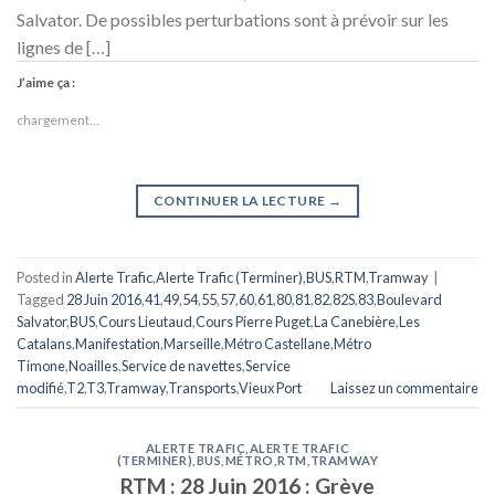
Salvator. De possibles perturbations sont à prévoir sur les
lignes de […]
J’aime ça :
chargement…
CONTINUER LA LECTURE
→
Posted in
Alerte Trafic
,
Alerte Trafic (Terminer)
,
BUS
,
RTM
,
Tramway
|
Tagged
28 Juin 2016
,
41
,
49
,
54
,
55
,
57
,
60
,
61
,
80
,
81
,
82
,
82S
,
83
,
Boulevard
Salvator
,
BUS
,
Cours Lieutaud
,
Cours Pierre Puget
,
La Canebière
,
Les
Catalans
,
Manifestation
,
Marseille
,
Métro Castellane
,
Métro
Timone
,
Noailles
,
Service de navettes
,
Service
modifié
,
T2
,
T3
,
Tramway
,
Transports
,
Vieux Port
Laissez un commentaire
ALERTE TRAFIC
,
ALERTE TRAFIC
(TERMINER)
,
BUS
,
MÉTRO
,
RTM
,
TRAMWAY
RTM : 28 Juin 2016 : Grève