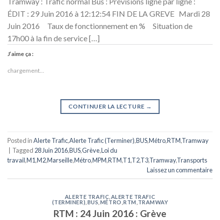
Tramway : Trafic normal Bus : Prévisions ligne par ligne :
ÉDIT : 29 Juin 2016 à 12:12:54 FIN DE LA GREVE Mardi 28
Juin 2016 Taux de fonctionnement en % Situation de
17h00 à la fin de service […]
J’aime ça :
chargement…
CONTINUER LA LECTURE
→
Posted in
Alerte Trafic
,
Alerte Trafic (Terminer)
,
BUS
,
Métro
,
RTM
,
Tramway
|
Tagged
28 Juin 2016
,
BUS
,
Grève
,
Loi du
travail
,
M1
,
M2
,
Marseille
,
Métro
,
MPM
,
RTM
,
T1
,
T2
,
T3
,
Tramway
,
Transports
Laissez un commentaire
ALERTE TRAFIC
,
ALERTE TRAFIC
(TERMINER)
,
BUS
,
MÉTRO
,
RTM
,
TRAMWAY
RTM : 24 Juin 2016 : Grève