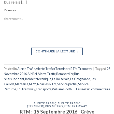
bus relais […]
J’aime ça :
chargement…
CONTINUER LA LECTURE
→
Posted in
Alerte Trafic
,
Alerte Trafic (Terminer)
,
RTM
,
Tramway
|
Tagged
23
Novembre 2016
,
Air Bel
,
Alerte Trafic
,
Bombardier
,
Bus
relais
,
Incident
,
Incident technique
,
La Boiseraie
,
La Grognarde
,
Les
Caillols
,
Marseille
,
MPM
,
Noailles
,
RTM
,
Service partiel
,
Service
Perturbé
,
T1
,
Tramway
,
Transports
,
William Booth
Laissez un commentaire
ALERTE TRAFIC
,
ALERTE TRAFIC
(TERMINER)
,
BUS
,
MÉTRO
,
RTM
,
TRAMWAY
RTM : 15 Septembre 2016 : Grève