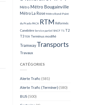
Métro Bougainville
Métro
Métro La Rose
Métro Rond-Point
RTM
Réformés
du Prado
PACA
T2
Canebière
SNCF
T1
Service partiel
T3
Terminus modifié
TER
Transports
Tramway
Travaux
CATÉGORIES
Alerte Trafic
(581)
Alerte Trafic (Terminer)
(580)
BUS
(500)