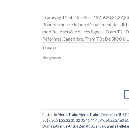
Tramway T2 et T3 – Bus : 18,19,20,21,22,23
Pour permettre le bon déroulement des diffé
modifie le service de ces lignes : Tram T2 : 
Réformés Canebière. Tram T3 : De 5h00 à [
J’aime ça :
chargement…
Posted in
Alerte Trafic
,
Alerte Trafic (Terminer)
,
BUS
,
R
2017
,
20
,
21
,
22
,
23
,
31
,
32
,
35
,
41
,
44
,
45
,
49
,
54
,
55
,
57
,
60
,
61
Dumas
,
Avenue André Zenatti
,
Avenue Camille Pelleta