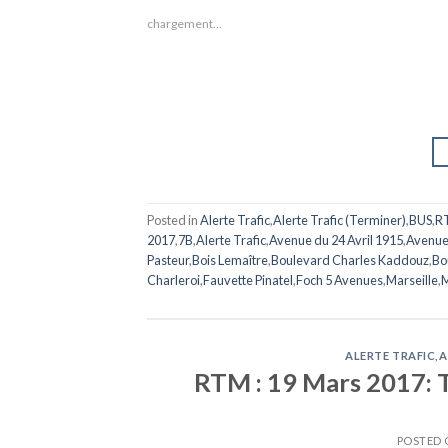
chargement…
Posted in
Alerte Trafic
,
Alerte Trafic (Terminer)
,
BUS
,
R
2017
,
7B
,
Alerte Trafic
,
Avenue du 24 Avril 1915
,
Avenue
Pasteur
,
Bois Lemaître
,
Boulevard Charles Kaddouz
,
Bo
Charleroi
,
Fauvette Pinatel
,
Foch 5 Avenues
,
Marseille
,
M
ALERTE TRAFIC
,
A
RTM : 19 Mars 2017: T
POSTED