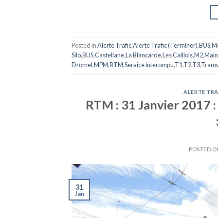
Posted in
Alerte Trafic
,
Alerte Trafic (Terminer)
,
BUS
,
M
Silo
,
BUS
,
Castellane
,
La Blancarde
,
Les Caillols
,
M2
,
Main
Dromel
,
MPM
,
RTM
,
Service interompu
,
T1
,
T2
,
T3
,
Tram
ALERTE TRA
RTM : 31 Janvier 2017 
POSTED 
31
Jan