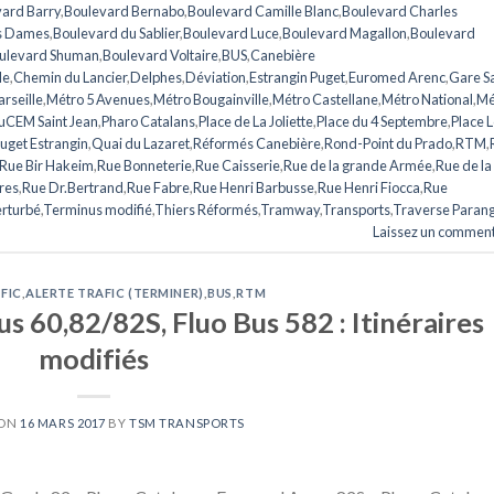
ard Barry
,
Boulevard Bernabo
,
Boulevard Camille Blanc
,
Boulevard Charles
s Dames
,
Boulevard du Sablier
,
Boulevard Luce
,
Boulevard Magallon
,
Boulevard
ulevard Shuman
,
Boulevard Voltaire
,
BUS
,
Canebière
le
,
Chemin du Lancier
,
Delphes
,
Déviation
,
Estrangin Puget
,
Euromed Arenc
,
Gare Sa
rseille
,
Métro 5 Avenues
,
Métro Bougainville
,
Métro Castellane
,
Métro National
,
Mé
CEM Saint Jean
,
Pharo Catalans
,
Place de La Joliette
,
Place du 4 Septembre
,
Place L
uget Estrangin
,
Quai du Lazaret
,
Réformés Canebière
,
Rond-Point du Prado
,
RTM
,
Rue Bir Hakeim
,
Rue Bonneterie
,
Rue Caisserie
,
Rue de la grande Armée
,
Rue de la
res
,
Rue Dr.Bertrand
,
Rue Fabre
,
Rue Henri Barbusse
,
Rue Henri Fiocca
,
Rue
erturbé
,
Terminus modifié
,
Thiers Réformés
,
Tramway
,
Transports
,
Traverse Paran
Laissez un comment
FIC
,
ALERTE TRAFIC (TERMINER)
,
BUS
,
RTM
s 60,82/82S, Fluo Bus 582 : Itinéraires
modifiés
 ON
16 MARS 2017
BY
TSM TRANSPORTS