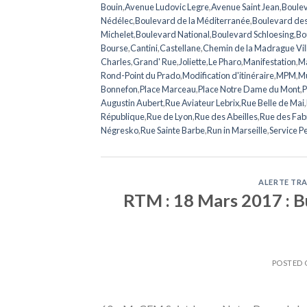
Bouin
,
Avenue Ludovic Legre
,
Avenue Saint Jean
,
Boulev
Nédélec
,
Boulevard de la Méditerranée
,
Boulevard de
Michelet
,
Boulevard National
,
Boulevard Schloesing
,
Bo
Bourse
,
Cantini
,
Castellane
,
Chemin de la Madrague Vil
Charles
,
Grand' Rue
,
Joliette
,
Le Pharo
,
Manifestation
,
Ma
Rond-Point du Prado
,
Modification d'itinéraire
,
MPM
,
Mu
Bonnefon
,
Place Marceau
,
Place Notre Dame du Mont
,
P
Augustin Aubert
,
Rue Aviateur Lebrix
,
Rue Belle de Mai
,
République
,
Rue de Lyon
,
Rue des Abeilles
,
Rue des Fab
Négresko
,
Rue Sainte Barbe
,
Run in Marseille
,
Service P
ALERTE TRA
RTM : 18 Mars 2017 : Bu
POSTED