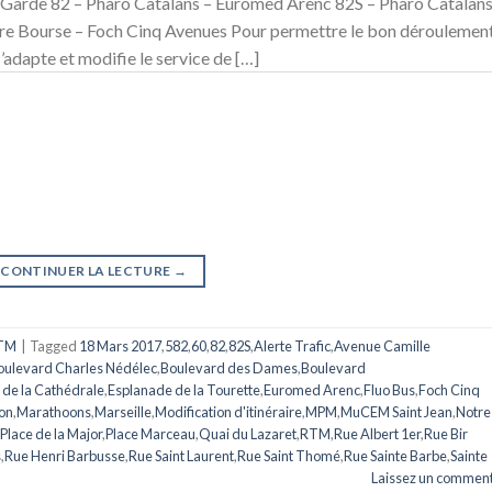
Garde 82 – Pharo Catalans – Euromed Arenc 82S – Pharo Catalans
ère Bourse – Foch Cinq Avenues Pour permettre le bon déroulemen
adapte et modifie le service de […]
CONTINUER LA LECTURE
→
TM
|
Tagged
18 Mars 2017
,
582
,
60
,
82
,
82S
,
Alerte Trafic
,
Avenue Camille
oulevard Charles Nédélec
,
Boulevard des Dames
,
Boulevard
 de la Cathédrale
,
Esplanade de la Tourette
,
Euromed Arenc
,
Fluo Bus
,
Foch Cinq
ion
,
Marathoons
,
Marseille
,
Modification d'itinéraire
,
MPM
,
MuCEM Saint Jean
,
Notre
Place de la Major
,
Place Marceau
,
Quai du Lazaret
,
RTM
,
Rue Albert 1er
,
Rue Bir
s
,
Rue Henri Barbusse
,
Rue Saint Laurent
,
Rue Saint Thomé
,
Rue Sainte Barbe
,
Sainte
Laissez un comment