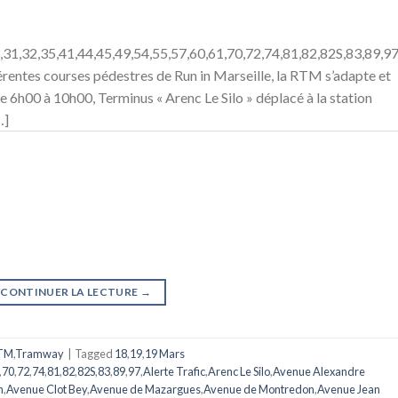
,31,32,35,41,44,45,49,54,55,57,60,61,70,72,74,81,82,82S,83,89,9
rentes courses pédestres de Run in Marseille, la RTM s’adapte et
De 6h00 à 10h00, Terminus « Arenc Le Silo » déplacé à la station
…]
CONTINUER LA LECTURE
→
TM
,
Tramway
|
Tagged
18
,
19
,
19 Mars
,
70
,
72
,
74
,
81
,
82
,
82S
,
83
,
89
,
97
,
Alerte Trafic
,
Arenc Le Silo
,
Avenue Alexandre
n
,
Avenue Clot Bey
,
Avenue de Mazargues
,
Avenue de Montredon
,
Avenue Jean