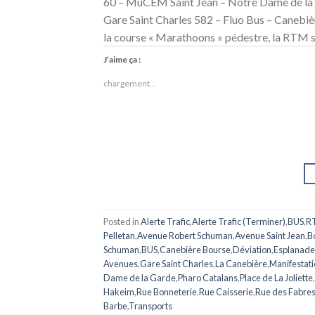
60 – MuCEM Saint Jean – Notre Dame de la 
Gare Saint Charles 582 – Fluo Bus – Canebi
la course « Marathoons » pédestre, la RTM s’
J’aime ça :
chargement…
Posted in
Alerte Trafic
,
Alerte Trafic (Terminer)
,
BUS
,
R
Pelletan
,
Avenue Robert Schuman
,
Avenue Saint Jean
,
B
Schuman
,
BUS
,
Canebière Bourse
,
Déviation
,
Esplanade
Avenues
,
Gare Saint Charles
,
La Canebière
,
Manifestat
Dame de la Garde
,
Pharo Catalans
,
Place de La Joliette
,
Hakeim
,
Rue Bonneterie
,
Rue Caisserie
,
Rue des Fabre
Barbe
,
Transports