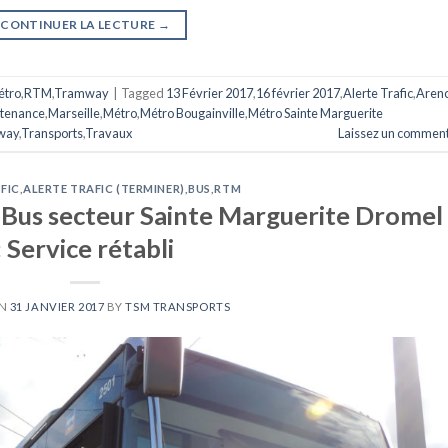
CONTINUER LA LECTURE
→
étro
,
RTM
,
Tramway
|
Tagged
13 Février 2017
,
16 février 2017
,
Alerte Trafic
,
Arenc
tenance
,
Marseille
,
Métro
,
Métro Bougainville
,
Métro Sainte Marguerite
way
,
Transports
,
Travaux
Laissez un comment
FIC
,
ALERTE TRAFIC (TERMINER)
,
BUS
,
RTM
: Bus secteur Sainte Marguerite Dromel
: Service rétabli
ON
31 JANVIER 2017
BY
TSM TRANSPORTS