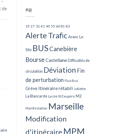
 –
t de
#@
27
31
49
55
60
83
19
41
81
Alerte Trafic
Arenc Le
BUS
Canebière
Silo
Bourse
Castellane
Difficultés de
Déviation
Fin
circulation
de perturbation
Fluo Bus
Itinéraire rétabli
Grève
Joliette
La Blancarde
M2
Lycée St Exupéry
Marseille
Manifestation
Modification
MPM
d'itinéraire
aire